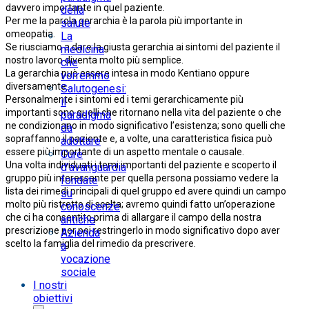
davvero importante in quel paziente.
della
Per me la parola gerarchia è la parola più importante in
salute
omeopatia.
La
Se riusciamo a dare la giusta gerarchia ai sintomi del paziente il
medicina
nostro lavoro diventa molto più semplice.
che
La gerarchia può essere intesa in modo Kentiano oppure
vorremmo
diversamente.
Salutogenesi:
Personalmente i sintomi ed i temi gerarchicamente più
il
importanti sono quelli che ritornano nella vita del paziente o che
paradigma
ne condizionano in modo significativo l’esistenza; sono quelli che
da
sopraffanno il paziente e, a volte, una caratteristica fisica può
adottare
essere più importante di un aspetto mentale o causale.
Cure
Una volta individuati i temi importanti del paziente e scoperto il
d’avanguardia
gruppo più interessante per quella persona possiamo vedere la
fondate
lista dei rimedi principali di quel gruppo ed avere quindi un campo
su
molto più ristretto di scelta; avremo quindi fatto un’operazione
conoscenze
che ci ha consentito prima di allargare il campo della nostra
antiche
prescrizione per poi restringerlo in modo significativo dopo aver
Azienda
scelto la famiglia del rimedio da prescrivere.
a
vocazione
sociale
I nostri
obiettivi