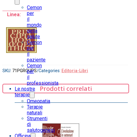
Cemon
per
Linea:
il
mondo
della
salute
Cemon
per
il
paziente
Cemon
SKU:
71PGROUPS
/
Categories:
Editoria-Libri
per
il
professionista
Prodotti correlati
Le nostre
terapie
Omeopatia
Terapie
naturali
Strumenti
di
salutogenesi
Officina