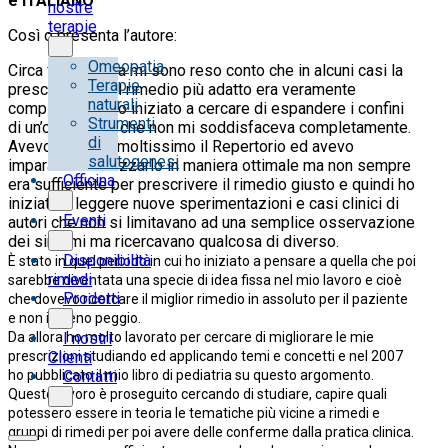
e ITALIANO
nostre
terapie
Così o presenta l’autore:
Omeopatia
Circa vent’anni fa mi sono reso conto che in alcuni casi la
Terapie
prescrizione del rimedio più adatto era veramente
naturali
complicata ed ho iniziato a cercare di espandere i confini
Strumenti
di un’omeopatia che non mi soddisfaceva completamente.
di
Avevo studiato moltissimo il Repertorio ed avevo
salutogenesi
imparato ad utilizzarlo in maniera ottimale ma non sempre
Officina
era sufficiente per prescrivere il rimedio giusto e quindi ho
iniziato a leggere nuove sperimentazioni e casi clinici di
Eventi
autori che non si limitavano ad una semplice osservazione
dei sintomi ma ricercavano qualcosa di diverso.
Disponibilità
È stato in quel periodo in cui ho iniziato a pensare a quella che poi
rimedi
sarebbe diventata una specie di idea fissa nel mio lavoro e cioè
Prodotti
che dovevo ricercare il miglior rimedio in assoluto per il paziente
e non il meno peggio.
I nostri
Da allora ho molto lavorato per cercare di migliorare le mie
Clienti
prescrizioni studiando ed applicando temi e concetti e nel 2007
Contatti
ho pubblicato il mio libro di pediatria su questo argomento.
Questo lavoro è proseguito cercando di studiare, capire quali
potessero essere in teoria le tematiche più vicine a rimedi e
gruppi di rimedi per poi avere delle conferme dalla pratica clinica.