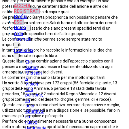
Non era per me sufficiente pensare che ad esempio un sale
ACCEDI
potesse avere alcune caratteristiche dell’anione e altre del
REGISTRATI
catione; avevo bisogno di capire quali.
Profilo
Se prescriviamo Baryta phosphorica non possiamo pensare che
ESCI
avremo alcuni sintomi dei Sali di bario ed altri sintomi dei rimedi
Home
fosforici; è necessario che siano presenti specifici temi di un
Area
gruppo ed altri specifici temi dell’altro gruppo.
riservata
cliniche
Le conferme
per me sono sempre state molto
importanti.
L’Azienda
In tanti anni di lavoro ho raccolto le informazioni e le idee che
sono contenute in questo libro.
Questo libro è una combinazione dell’approccio classico con il
Chi
pensiero moderno e può essere facilmente utilizzato da ogni
siamo
omeopata usando metodi diversi.
Mission
Le conferme cliniche sono state per me molto importanti.
&
Ho scritto 8 temi chiave per 172 gruppi (56 famiglie di piante, 13
Vision
gruppi del Regno Animale, 6 periodi e 18 stadi della tavola
150
periodica, 15 anioni e 52 cationi dal Regno Minerale e 12 diversi
persone,
gruppi come rimedi del deserto, droghe, gemme, oli e rocce).
un
Questo era davvero il mio obiettivo: cercare di prescrivere meglio,
solo
utilizzando tutti i rimedi a mia disposizione e, se possibile, farlo in
obiettivo:
maniera più semplice e più rapida.
un
Per fare ciò è naturalmente necessaria una buona conoscenza
nuovo
della materia medica e soprattutto è necessario capire ciò che è
paradigma