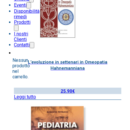
Eventi
Disponibilità
rimedi
Prodotti
I nostri
Clienti
Contatti
Nessun
L’evoluzione in settenari in Omeopatia
prodotto
Hahnemanniana
nel
carrello.
25.90
€
Leggi tutto