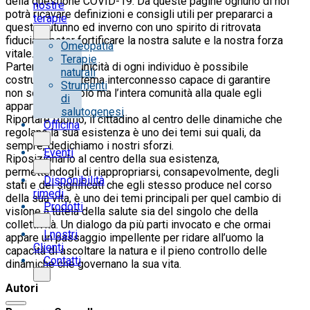
della questione COVID-19. Da queste pagine ognuno di noi
nostre
potrà ricavare definizioni e consigli utili per prepararci a
terapie
questo autunno ed inverno con uno spirito di ritrovata
fiducia e poter fortificare la nostra salute e la nostra forza
Omeopatia
vitale.
Terapie
Partendo dalla unicità di ogni individuo è possibile
naturali
costruire un sistema interconnesso capace di garantire
Strumenti
non solo il singolo ma l’intera comunità alla quale egli
di
appartiene.
salutogenesi
Riportare l’uomo, il cittadino al centro delle dinamiche che
Officina
regolano la sua esistenza è uno dei temi sui quali, da
sempre, dedichiamo i nostri sforzi.
Eventi
Riposizionarlo al centro della sua esistenza,
permettendogli di riappropriarsi, consapevolmente, degli
Disponibilità
stati e dei significati che egli stesso produce nel corso
rimedi
della sua vita, è uno dei temi principali per quel cambio di
Prodotti
visione a tutela della salute sia del singolo che della
collettività. Un dialogo da più parti invocato e che ormai
I nostri
appare un passaggio impellente per ridare all’uomo la
Clienti
capacità di ascoltare la natura e il pieno controllo delle
Contatti
dinamiche che governano la sua vita.
Autori