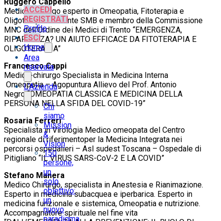
Ruggero Cappello
ACCEDI
Medico Chirurgo esperto in Omeopatia, Fitoterapia e
REGISTRATI
Oligoterapia. Docente SMB e membro della Commissione
Profilo
MNC dell’Ordine dei Medici di Trento “EMERGENZA,
ESCI
RIPARTENZA? UN AIUTO EFFICACE DA FITOTERAPIA E
Home
OLIGOTERAPIA”
Area
Francesco Cappi
riservata
Medico-chirurgo Specialista in Medicina Interna
Omeopatia – Agopuntura Allievo del Prof. Antonio
L’Azienda
Negro “OMEOPATIA CLASSICA E MEDICINA DELLA
PERSONA NELLA SFIDA DEL COVID-19”
Chi
siamo
Rosaria Ferreri
Mission
Specialista in Virologia Medico omeopata del Centro
&
regionale di riferimentoper la Medicina Integrata nei
Vision
percorsi ospedalieri – Asl sudest Toscana – Ospedale di
150
Pitigliano “IL VIRUS SARS-CoV-2 E LA COVID”
persone,
un
Stefano Manera
solo
Medico Chirurgo, specialista in Anestesia e Rianimazione.
obiettivo:
Esperto in medicina subacquea e iperbarica. Esperto in
un
medicina funzionale e sistemica, Omeopatia e nutrizione.
nuovo
Accompagnatore spirituale nel fine vita
paradigma