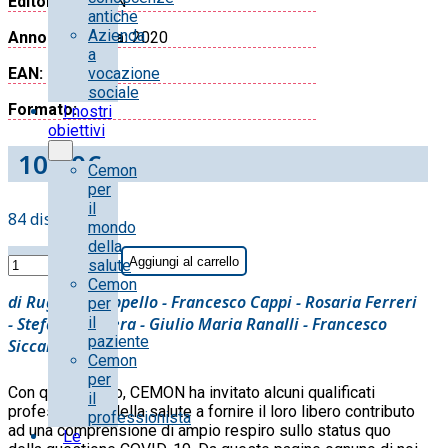
Editore:
CeMON
antiche
Azienda
Anno di stampa:
2020
a
vocazione
EAN:
sociale
Formato:
I nostri
obiettivi
10.00
€
Cemon
per
il
84 disponibili
mondo
della
AA.AA.
Aggiungi al carrello
salute
-
Cemon
COVID-
di Ruggero Cappello - Francesco Cappi - Rosaria Ferreri
per
19
il
- Stefano Manera - Giulio Maria Ranalli - Francesco
paziente
La
Siccardi
Cemon
sfida
per
dell'immunitÓindividuale
Con questo libro, CEMON ha invitato alcuni qualificati
il
quantità
professionisti della salute a fornire il loro libero contributo
professionista
ad una comprensione di ampio respiro sullo status quo
Le