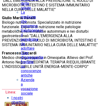
“DALL’EMERGENZA ALLA PREVENZIONE: IL RUOLO DI
della
MICROBIOTA, INTESTINO E SISTEMA IMMUNITARIO
salute
NELLA CURA DELLE MALATTIE”
La
medicina
Giulio Maria Ranalli
che
Biologo nutrizionista. Specializzato in nutrizione
vorremmo
funzionale. Esperto di nutrizione nelle patologie
Salutogenesi:
metaboliche, nelle malattie autoimmuni e nei disturbi
il
gastrointestinali “DALL’EMERGENZA ALLA
paradigma
PREVENZIONE: IL RUOLO DI MICROBIOTA, INTESTINO E
da
SISTEMA IMMUNITARIO NELLA CURA DELLE MALATTIE”
adottare
Cure
Francesco Siccardi
d’avanguardia
Medico chirurgo esperto in Omeopatia. Allievo del Prof.
fondate
Antonio Negro “OMEOPATIA: TERAPIA RIEQUILIBRANTE
su
L’INDISSOLUBILE UNITÀ ENERGIA-MENTE-CORPO”
conoscenze
antiche
Azienda
a
vocazione
Linea:
sociale
I nostri
obiettivi