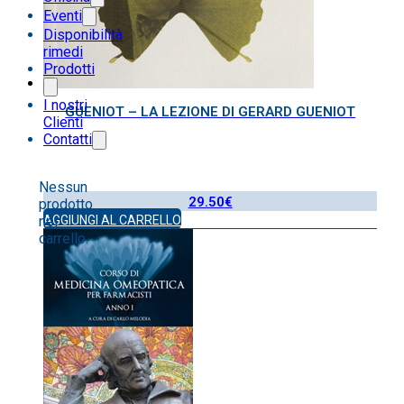
Eventi
Disponibilità
rimedi
Prodotti
I nostri
GUENIOT – LA LEZIONE DI GERARD GUENIOT
Clienti
Contatti
Nessun
29.50
€
prodotto
AGGIUNGI AL CARRELLO
nel
carrello.