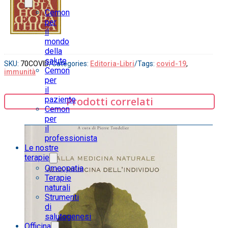
Cemon
per
il
mondo
della
salute
SKU:
70COVID
/
Categories:
Editoria-Libri
/
Tags:
covid-19
,
Cemon
immunità
per
il
paziente
Prodotti correlati
Cemon
per
il
professionista
Le nostre
terapie
Omeopatia
Terapie
naturali
Strumenti
di
salutogenesi
Officina