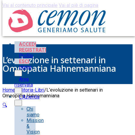
Vai al contenuto principale
Vai al piè di pagina
ACCEDI
REGISTRATI
Profilo
L’evoluzione in settenari in
ESCI
Omeopatia Hahnemanniana
Home
Area
riservata
Home
/
Editoria-Libri
/
L’evoluzione in settenari in
Omeopatia Hahnemanniana
L’Azienda
🔍
Chi
siamo
Mission
&
Vision