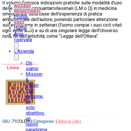
Il volume fornisce indicazioni pratiche sulle modalità d’uso
ACCEDI
delle potenze cinquantamillesimali (LM o Q) in medicina
REGISTRATI
omeopatica, sulla base dell’esperienza di pratica
Profilo
ambulatoriale dell’autore, ponendo particolare attenzione
ESCI
sull’evoluzione in settenari (l’uomo compie i suoi cicli vitali
Home
ogni sette anni) e su di una singolare legge dell’Universo
Area
nota, fin dall’antichità, come “Legge dell’Ottava”.
riservata
L’Azienda
Chi
Linea:
siamo
Mission
&
Vision
150
persone,
un
solo
obiettivo:
un
SKU:
71COLEHO
/
Categories:
Editoria-Libri
nuovo
paradigma