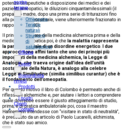
nostre
potenze terapeutiche a disposizione dei medici e dei
terapie
pazienti omeopatici, le diluizioni cinquantamilessimali (il
preparato madre, dopo una prima serie di triturazioni fino
Omeopatia
alla potenza centesimale, viene ulteriormente frazionato in
Terapie
rapporto 1:50.000).
naturali
Il principio basilare della medicina alchemica prima e della
Strumenti
medicina omeopatica poi, è che
la malattia rappresenta
di
la parte materiale di un disordine energetico
.
I due
salutogenesi
approcci sono affini tanto che uno dei principi più
Officina
importanti della medicina alchemica, la Legge di
Analogia, che traeva origine dall’idea dell’unità
Eventi
sostanziale della Natura, è analogo alla celebre
Legge di Similitudine (similia similibus curantur) che è
Disponibilità
il fondamento dell’omeopatia.
rimedi
Prodotti
Per questo motivo il libro di Colombo è permeato anche di
riflessioni alchemiche e, per aiutare i lettori a comprendere
I nostri
quale dovrebbe essere il giusto atteggiamento di studio,
Clienti
prima, e di pratica ambulatoriale poi, cosa il maestro
Contatti
Hahnemann intendesse con “visitare in stato di neutralità”,
è preceduto da un articolo di Paolo Lucarelli, alchimista,
che è stato suo amico.