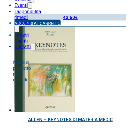
Eventi
Disponibilità
rimedi
43.60
€
Prodotti
AGGIUNGI AL CARRELLO
I nostri
Clienti
Contatti
Nessun
prodotto
nel
carrello.
ALLEN – KEYNOTES DI MATERIA MEDIC