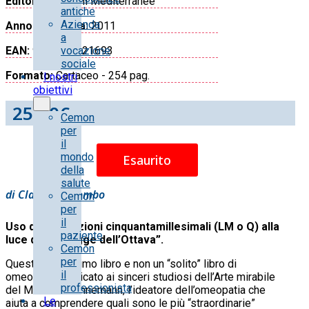
Editore:
Edizioni Mediterranee
antiche
Azienda
Anno di stampa:
2011
a
vocazione
EAN:
9788827221693
sociale
Formato:
Cartaceo - 254 pag.
I nostri
obiettivi
25.90
€
Cemon
per
il
mondo
Esaurito
della
salute
di Claudio Colombo
Cemon
per
il
Uso delle diluizioni cinquantamillesimali (LM o Q) alla
paziente
luce della “Legge dell’Ottava”.
Cemon
per
Questo è un ottimo libro e non un “solito” libro di
il
omeopatia, dedicato ai sinceri studiosi dell’Arte mirabile
professionista
del Maestro Hahnemann, l’ideatore dell’omeopatia che
Le
aiuta a comprendere quali sono le più “straordinarie”