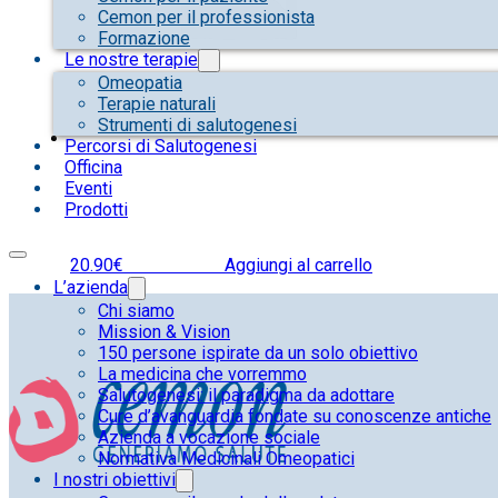
Cemon per il professionista
Formazione
Le nostre terapie
Omeopatia
Terapie naturali
Strumenti di salutogenesi
Percorsi di Salutogenesi
Officina
Eventi
Prodotti
20.90
€
IVA inclusa
Aggiungi al carrello
L’azienda
Chi siamo
Mission & Vision
150 persone ispirate da un solo obiettivo
La medicina che vorremmo
Salutogenesi: il paradigma da adottare
Cure d’avanguardia fondate su conoscenze antiche
Azienda a vocazione sociale
Normativa Medicinali Omeopatici
I nostri obiettivi