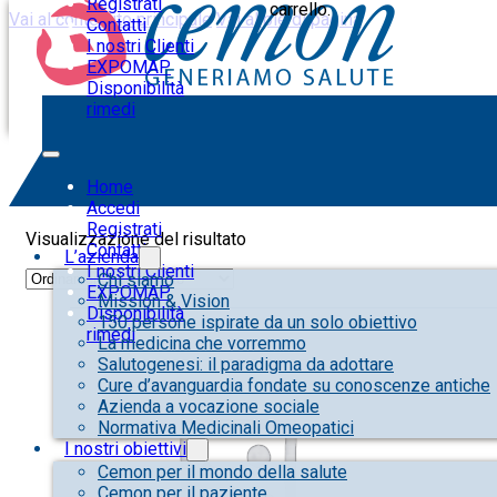
Registrati
carrello.
Vai al contenuto principale
Vai al piè di pagina
Contatti
I nostri Clienti
EXPOMAP
Disponibilità
rimedi
Microflor
Home
Accedi
Registrati
Visualizzazione del risultato
Contatti
L’azienda
I nostri Clienti
Chi siamo
EXPOMAP
Mission & Vision
Disponibilità
150 persone ispirate da un solo obiettivo
rimedi
La medicina che vorremmo
Salutogenesi: il paradigma da adottare
Cure d’avanguardia fondate su conoscenze antiche
Azienda a vocazione sociale
Normativa Medicinali Omeopatici
I nostri obiettivi
Cemon per il mondo della salute
Cemon per il paziente