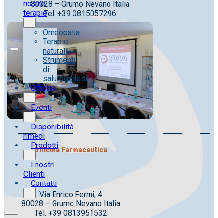
nostre
80028 – Grumo Nevano Italia
terapie
Tel. +39 0815057296
Omeopatia
Terapie
naturali
Strumenti
di
salutogenesi
Officina
Eventi
Disponibilità
rimedi
Prodotti
Officina Farmaceutica
I nostri
Clienti
Contatti
Via Enrico Fermi, 4
80028 – Grumo Nevano Italia
Tel. +39 0813951532