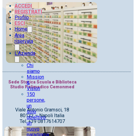
ACCEDI
REGISTRATI
Profilo
ESCI
Home
Area
riservata
L’Azienda
Chi
siamo
Mission
Sede Storica Scuola e Biblioteca
&
Studio Polimedico Cemonmed
Vision
150
persone,
un
Viale Antonio Gramsci, 18
solo
80122 – Napoli Italia
obiettivo:
Tel. +39 0817614707
un
nuovo
paradigma