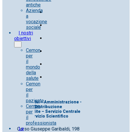
antiche
Azienda
a
vocazione
sociale
I nostri
obiettivi
Cemon
per
il
mondo
della
salute
Cemon
per
il
paziente
Uff. Direttivi – Amministrazione -
Cemon
Distribuzione
per
Uff. Vendite – Servizio Centrale
Servizio Scientifico
il
professionista
Le
Corso Giuseppe Garibaldi, 198