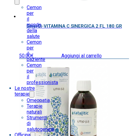
Cemon
per
il
mondo
SinerCi-VITAMINA C SINERGICA 2 FL 180 GR
della
salute
Cemon
per
il
50.00
€
IVA inclusa
Aggiungi al carrello
paziente
Cemon
per
il
professionista
Le nostre
terapie
Omeopatia
Terapie
naturali
Strumenti
di
salutogenesi
Officina