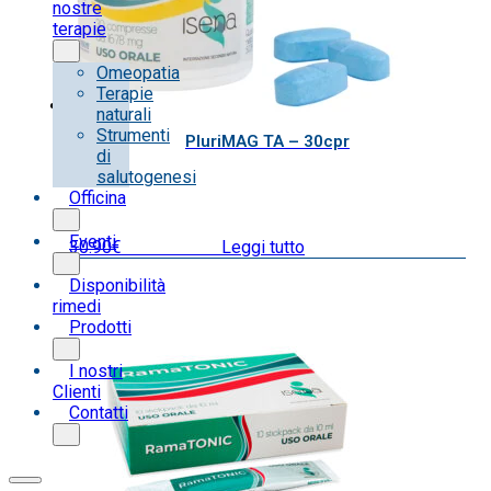
nostre
terapie
Omeopatia
Terapie
naturali
Strumenti
PluriMAG TA – 30cpr
di
salutogenesi
Officina
Eventi
30.90
€
IVA inclusa
Leggi tutto
Disponibilità
rimedi
Prodotti
I nostri
Clienti
Contatti