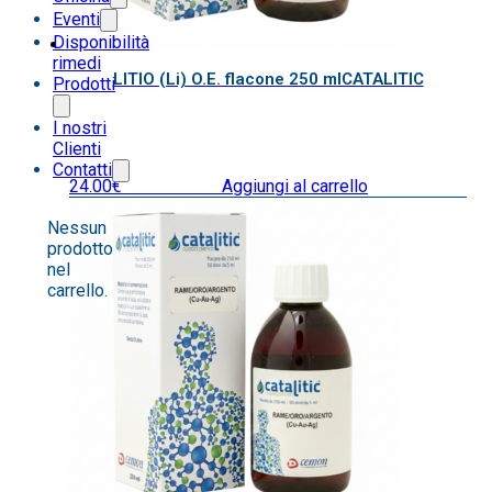
Eventi
Disponibilità
rimedi
LITIO (Li) O.E. flacone 250 mlCATALITIC
Prodotti
I nostri
Clienti
Contatti
24.00
€
IVA inclusa
Aggiungi al carrello
Nessun
prodotto
nel
carrello.