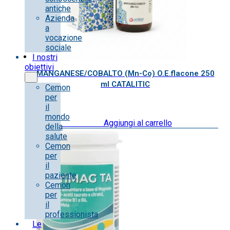
antiche
Azienda
a
vocazione
sociale
I nostri
obiettivi
MANGANESE/COBALTO (Mn-Co) O.E.flacone 250
ml CATALITIC
Cemon
per
il
mondo
25.00
€
IVA inclusa
Aggiungi al carrello
della
salute
Cemon
per
il
paziente
Cemon
per
il
professionista
Le