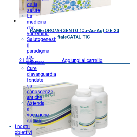
della
salute
La
medicina
che
RAME/ORO/ARGENTO (Cu-Au-Ag) O.E.20
vorremmo
fialeCATALITIC-
Salutogenesi:
il
paradigma
da
21.00
€
IVA inclusa
Aggiungi al carrello
adottare
Cure
d’avanguardia
fondate
su
conoscenze
antiche
Azienda
a
vocazione
sociale
I nostri
obiettivi