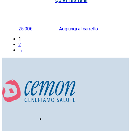
QUIET fee 15ml
25.00
€
IVA inclusa
Aggiungi al carrello
1
2
→