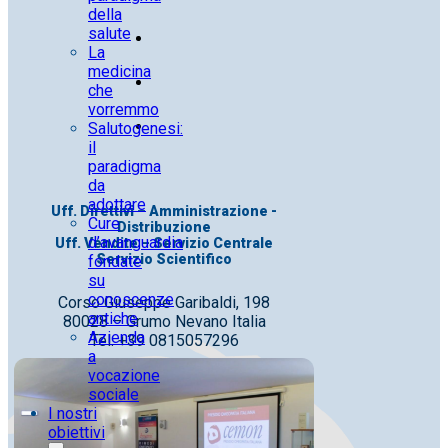
della
salute
La
medicina
che
vorremmo
Salutogenesi:
il
paradigma
da
adottare
Uff. Direttivi – Amministrazione -
Cure
Distribuzione
d’avanguardia
Uff. Vendite – Servizio Centrale
Servizio Scientifico
fondate
su
conoscenze
Corso Giuseppe Garibaldi, 198
antiche
80028 – Grumo Nevano Italia
Azienda
Tel. +39 0815057296
a
vocazione
sociale
I nostri
obiettivi