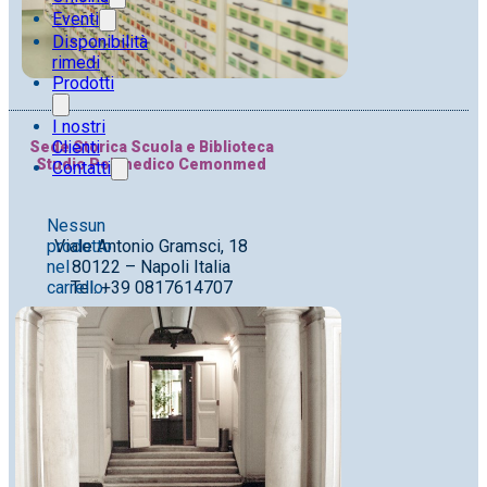
Eventi
Disponibilità
rimedi
Prodotti
I nostri
Clienti
Sede Storica Scuola e Biblioteca
Studio Polimedico Cemonmed
Contatti
Nessun
Viale Antonio Gramsci, 18
prodotto
80122 – Napoli Italia
nel
Tel. +39 0817614707
carrello.