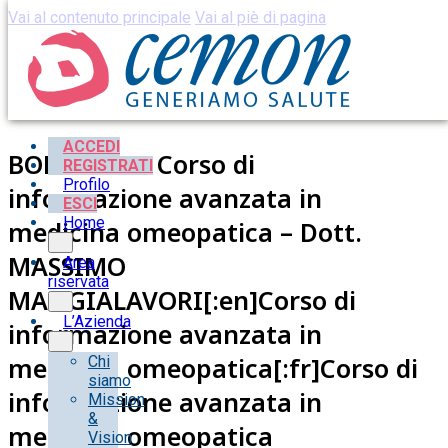
Vai al contenuto principale
Vai al piè di pagina
ACCEDI
BOLOGNA – Corso di
REGISTRATI
Profilo
informazione avanzata in
ESCI
Home
medicina omeopatica – Dott.
MASSIMO
Area
riservata
MANGIALAVORI[:en]Corso di
L’Azienda
informazione avanzata in
medicina omeopatica[:fr]Corso di
Chi
siamo
informazione avanzata in
Mission
&
medicina omeopatica
Vision