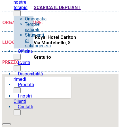
nostre
SCARICA IL DEPLIANT
terapie
Omeopatia
ORGANIZZATORE:
Terapie
naturali
Strumenti
Royal Hotel Carlton
di
LUOGO:
Via Montebello, 8
salutogenesi
Officina
Gratuito
PREZZO:
Eventi
Disponibilità
rimedi
Prodotti
I nostri
Clienti
Contatti