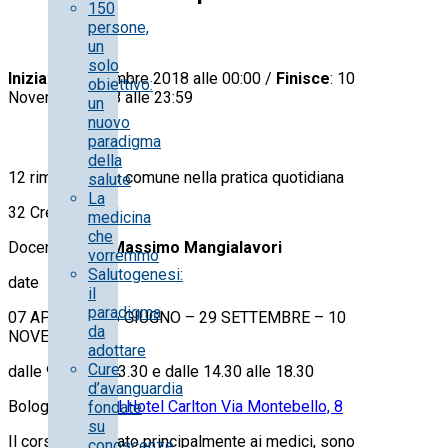
150
persone,
un
solo
Inizia
: 10 Novembre 2018 alle 00:00 /
Finisce
: 10
obiettivo:
Novembre 2018 alle 23:59
un
nuovo
paradigma
della
12 rimedi di uso comune nella pratica quotidiana
salute
La
32 Crediti E.C.M
medicina
che
Docente: Dott.
Massimo Mangialavori
vorremmo
Salutogenesi:
date
il
paradigma
07 APRILE – 16 GIUGNO – 29 SETTEMBRE – 10
da
NOVEMBRE
adottare
Cure
dalle 9.30 alle 13.30 e dalle 14.30 alle 18.30
d’avanguardia
Bologna –
Royal Hotel Carlton Via Montebello, 8
fondate
su
Il corso è dedicato principalmente ai medici, sono
conoscenze