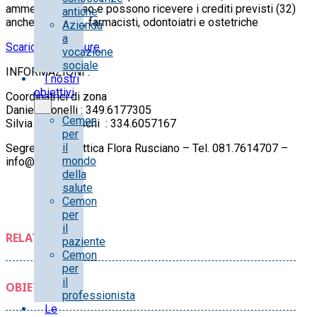
ammessi al corso e possono ricevere i crediti previsti (32)
antiche
anche veterinari, farmacisti, odontoiatri e ostetriche
Azienda
a
Scarica la Brochure
vocazione
sociale
INFORMAZIONI :
I nostri
obiettivi
Coordinatrici di zona
Daniela Tonelli : 349.6177305
Cemon
Silvia Bergamaschi : 334.6057167
per
il
Segreteria Didattica Flora Rusciano – Tel. 081.7614707 –
mondo
info@luimo.org
della
salute
Cemon
per
il
RELATORE/I:
paziente
Cemon
per
il
OBIETTIVI:
professionista
Le