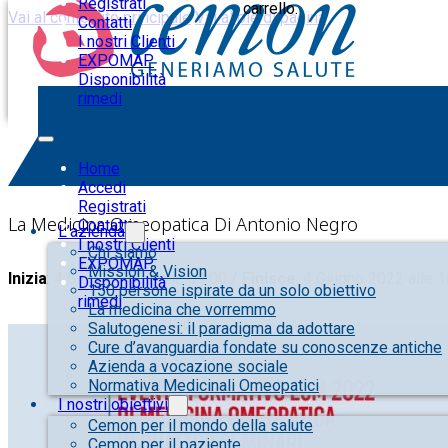
Registrati
carrello.
Vai al contenuto principale
Vai al piè di pagina
Contatti
I nostri Clienti
EXPOMAP
Disponibilità
rimedi
FAD-EVENTO FORMATIVO ECM 2022 
Home
Accedi
Registrati
La Medicina Omeopatica Di Antonio Negro
Contatti
L’azienda
I nostri Clienti
Chi siamo
EXPOMAP
Mission & Vision
Inizia
: 4 Giugno 2022 alle 09:00 /
Finisce
: 4 Giugno 2022 alle 
Disponibilità
150 persone ispirate da un solo obiettivo
rimedi
La medicina che vorremmo
Salutogenesi: il paradigma da adottare
Cure d’avanguardia fondate su conoscenze antiche
Azienda a vocazione sociale
Normativa Medicinali Omeopatici
I nostri obiettivi
Cemon per il mondo della salute
Cemon per il paziente