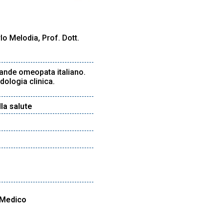
rlo Melodia, Prof. Dott.
grande omeopata italiano.
dologia clinica.
lla salute
a Medico