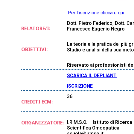
Per l’iscrizione cliccare qui
Dott. Pietro Federico, Dott. Ca
RELATORE/I:
Francesco Eugenio Negro
La teoria e la pratica del più 
OBIETTIVI:
Studio e analisi della sua meto
Riservato ai professionisti de
SCARICA IL DEPLIANT
ISCRIZIONE
36
CREDITI ECM:
ORGANIZZATORE:
I.R.M.S.O. – Istituto di Ricerc
Scientifica Omeopatica
scuola@irmso.it