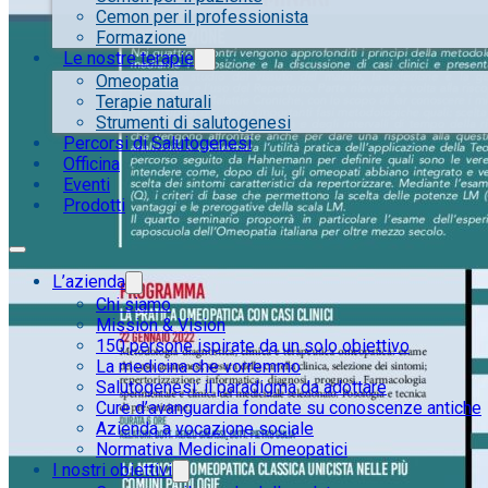
Cemon per il professionista
Formazione
Le nostre terapie
Omeopatia
Terapie naturali
Strumenti di salutogenesi
Percorsi di Salutogenesi
Officina
Eventi
Prodotti
L’azienda
Chi siamo
Mission & Vision
150 persone ispirate da un solo obiettivo
La medicina che vorremmo
Salutogenesi: il paradigma da adottare
Cure d’avanguardia fondate su conoscenze antiche
Azienda a vocazione sociale
Normativa Medicinali Omeopatici
I nostri obiettivi