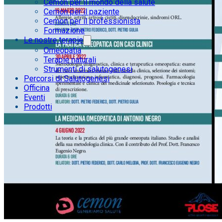
Cemon per il mondo della salute
Cemon per il paziente
Cemon per il professionista
Formazione
Le nostre terapie
Omeopatia
Terapie naturali
Strumenti di salutogenesi
Percorsi di Salutogenesi
Officina
Eventi
Prodotti