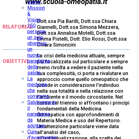
www.scuola-omeopatia.it
siamo
Mission
&
Vision
Dott.ssa Pia Barilli, Dott.ssa Chiara
150
RELATORE/I:
Giannelli, Dott.ssa Simona Mezzera,
persone,
Dott.ssa Annalisa Motelli, Dott.ssa
un solo
Emma Pistelli, Dott. Elio Rossi, Dott.ssa
obiettivo:
Chiara Simoncini
un
nuovo
La crisi della medicina attuale, sempre
OBIETTIVI:
paradigma
più focalizzata sul particolare e sempre
della
meno rivolta a vedere il paziente nella
salute
sua complessità, ci porta a rivalutare un
La
approccio come quello omeopatico che
medicina
prende in considerazione l’individuo
che
nella sua totalità e nella relazione con
vorremmo
l’ambiente e il mondo circostante. Nel
Salutogenesi:
corso del triennio si affrontano i principi
il
fondamentali della Medicina
paradigma
Omeopatica con approfondimenti di
da
Materia Medica e uso del Repertorio.
adottare
Un’attenzione particolare viene data
Cure
all’analisi del caso,
d’avanguardia
all’individualizzazione, alla scelta dei