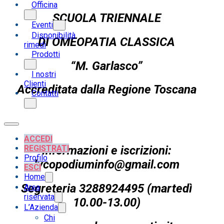
Officina
SCUOLA TRIENNALE
Eventi
Disponibilità
DI OMEOPATIA CLASSICA
rimedi
Prodotti
“M. Garlasco”
I nostri
Clienti
Accreditata dalla Regione Toscana
Contatti
ACCEDI
REGISTRATI
Informazioni e iscrizioni:
Profilo
lycopodiuminfo@gmail.com
ESCI
Home
Segreteria 3288924495 (martedì
Area
riservata
10.00-13.00)
L’Azienda
Chi