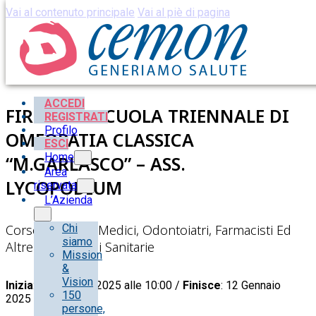
Vai al contenuto principale
Vai al piè di pagina
ACCEDI
FIRENZE – SCUOLA TRIENNALE DI
REGISTRATI
Profilo
OMEOPATIA CLASSICA
ESCI
Home
“M.GARLASCO” – ASS.
Area
LYCOPODIUM
riservata
L’Azienda
Corso Rivolto A Medici, Odontoiatri, Farmacisti Ed
Chi
siamo
Altre Professioni Sanitarie
Mission
&
Vision
Inizia
: 11 Gennaio 2025 alle 10:00 /
Finisce
: 12 Gennaio
150
2025 alle 13:30
persone,