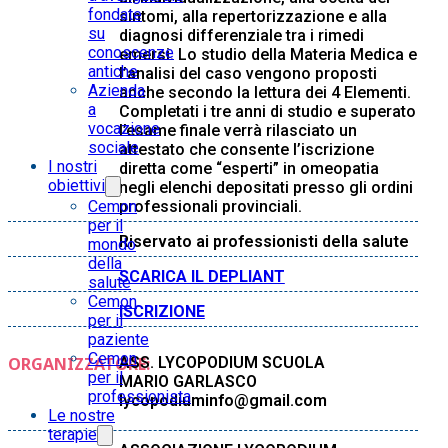
fondate
sintomi, alla repertorizzazione e alla
su
diagnosi differenziale tra i rimedi
conoscenze
emersi. Lo studio della Materia Medica e
antiche
l’analisi del caso vengono proposti
Azienda
anche secondo la lettura dei 4 Elementi.
a
Completati i tre anni di studio e superato
vocazione
l’esame finale verrà rilasciato un
sociale
attestato che consente l’iscrizione
I nostri
diretta come “esperti” in omeopatia
obiettivi
negli elenchi depositati presso gli ordini
Cemon
professionali provinciali.
per il
Riservato ai professionisti della salute
mondo
della
SCARICA IL DEPLIANT
salute
Cemon
ISCRIZIONE
per il
paziente
Cemon
ORGANIZZATORE:
ASS. LYCOPODIUM SCUOLA
per il
MARIO GARLASCO
professionista
lycopodiuminfo@gmail.com
Le nostre
terapie