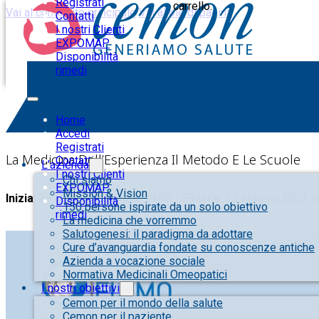
Registrati
carrello.
Vai al contenuto principale
Vai al piè di pagina
Contatti
I nostri Clienti
EXPOMAP
Disponibilità
rimedi
FIRENZE – XIX CONGRESSO FIAMO
Home
Accedi
Registrati
La Medicina Dell’Esperienza Il Metodo E Le Scuole
Contatti
L’azienda
I nostri Clienti
Chi siamo
EXPOMAP
Mission & Vision
Inizia
: 20 Maggio 2023 alle 09:00 /
Finisce
: 21 Maggio 2023 al
Disponibilità
150 persone ispirate da un solo obiettivo
rimedi
La medicina che vorremmo
Salutogenesi: il paradigma da adottare
Cure d’avanguardia fondate su conoscenze antiche
Azienda a vocazione sociale
Normativa Medicinali Omeopatici
I nostri obiettivi
Cemon per il mondo della salute
Cemon per il paziente