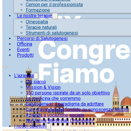
Cemon per il professionista
Formazione
Le nostre terapie
Omeopatia
Terapie naturali
Strumenti di salutogenesi
Percorsi di Salutogenesi
Officina
Eventi
Prodotti
L’azienda
Chi siamo
Mission & Vision
150 persone ispirate da un solo obiettivo
La medicina che vorremmo
Salutogenesi: il paradigma da adottare
Cure d’avanguardia fondate su conoscenze antiche
Azienda a vocazione sociale
Normativa Medicinali Omeopatici
I nostri obiettivi