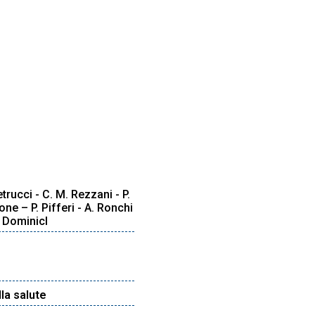
etrucci - C. M. Rezzani - P.
one – P. Pifferi - A. Ronchi
. DominicI
lla salute