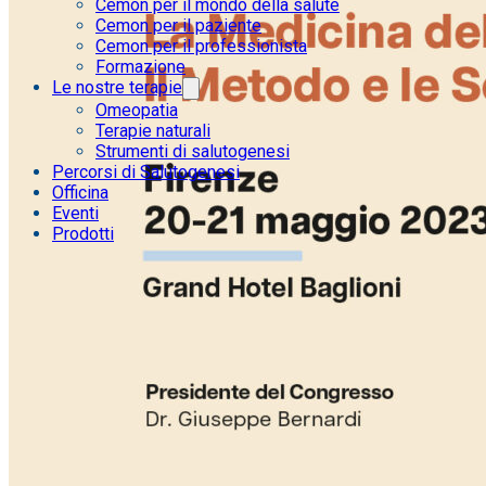
Cemon per il mondo della salute
Cemon per il paziente
Cemon per il professionista
Formazione
Le nostre terapie
Omeopatia
Terapie naturali
Strumenti di salutogenesi
Percorsi di Salutogenesi
Officina
Eventi
Prodotti