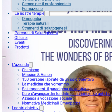
Cemon per il professionista
Formazione
Le nostre terapie
Omeopatia
Terapie naturali
Strumenti di salutogenesi
Percorsi di Salutogenesi
Officina
Eventi
Prodotti
L’azienda
Chi siamo
Mission & Vision
150 persone ispirate da un solo obiettivo
La medicina che vorremmo
Salutogenesi: il paradigma da adottare
Cure d’avanguardia fondate su conoscenze antiche
Azienda a vocazione sociale
Normativa Medicinali Omeopatici
I nostri obiettivi