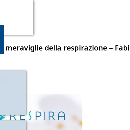
le meraviglie della respirazione – Fab
 19:30