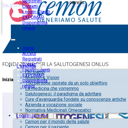
Registrati
carrello.
Vai al contenuto principale
Vai al piè di pagina
Contatti
I nostri Clienti
EXPOMAP
Disponibilità
rimedi
Il Metodo Respira: alla scoperta del
Home
Accedi
Registrati
FONDAZIONE PER LA SALUTOGENESI ONLUS
Contatti
L’azienda
I nostri Clienti
Chi siamo
EXPOMAP
Mission & Vision
Inizia
: 2 Maggio 2022 alle 18:00 /
Finisce
: 2 Maggio 2022 alle
Disponibilità
150 persone ispirate da un solo obiettivo
rimedi
La medicina che vorremmo
Salutogenesi: il paradigma da adottare
Cure d’avanguardia fondate su conoscenze antiche
Azienda a vocazione sociale
Normativa Medicinali Omeopatici
I nostri obiettivi
Cemon per il mondo della salute
Cemon per il paziente