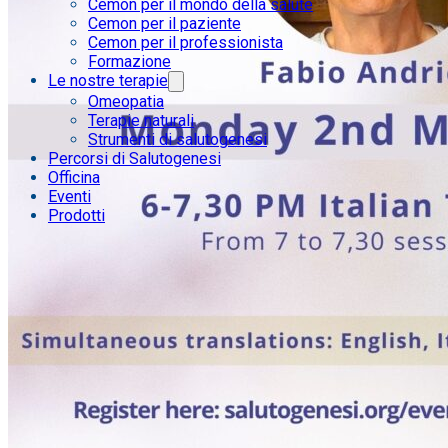
Cemon per il mondo della salute
Cemon per il paziente
Cemon per il professionista
Formazione
Le nostre terapie
Omeopatia
Terapie naturali
Strumenti di salutogenesi
Percorsi di Salutogenesi
Officina
Eventi
Prodotti