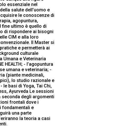
olo essenziale nel
ella salute dell’uomo e
 acquisire le conoscenze di
erapia, agopuntura,
 fine ultimo è quello di
o di rispondere ai bisogni
elle CIM e alla loro
onvenzionale. Il Master si
 pratiche e permetterà ai
ackground culturale
ata Umana e Veterinaria
ONE HEALTH; - l’agopuntura
se umana e veterinaria; -
ria (piante medicinali,
apici), lo studio razionale e
 - le basi di Yoga, Tai Chi,
ess, Ayurveda Le sessioni
 a seconda degli argomenti
ioni frontali dove i
i fondamentali e
guirà una parte
feriranno la teoria a casi
nti.