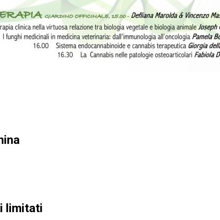
nina
 limitati