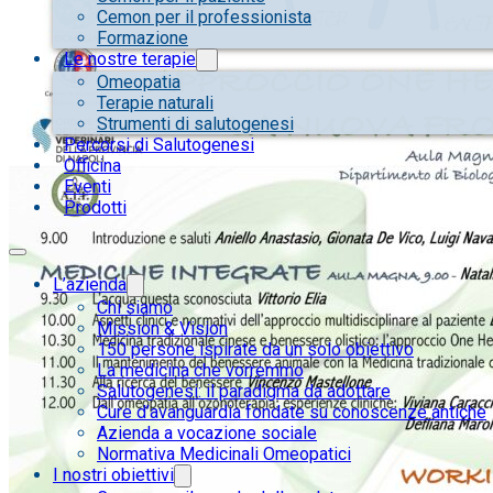
Cemon per il professionista
Formazione
Le nostre terapie
Omeopatia
Terapie naturali
Strumenti di salutogenesi
Percorsi di Salutogenesi
Officina
Eventi
Prodotti
L’azienda
Chi siamo
Mission & Vision
150 persone ispirate da un solo obiettivo
La medicina che vorremmo
Salutogenesi: il paradigma da adottare
Cure d’avanguardia fondate su conoscenze antiche
Azienda a vocazione sociale
Normativa Medicinali Omeopatici
I nostri obiettivi