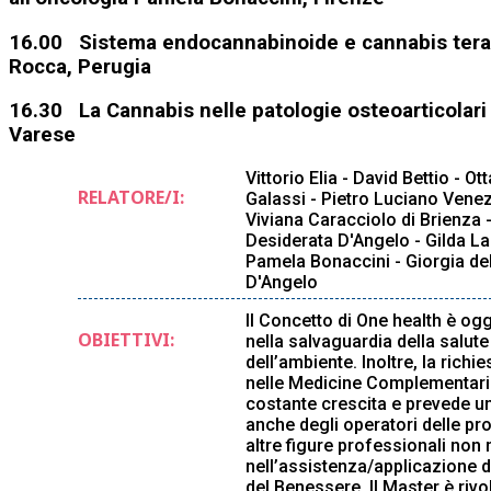
16.00 Sistema endocannabinoide e cannabis terap
Rocca, Perugia
16.30 La Cannabis nelle patologie osteoarticolari
Varese
Vittorio Elia - David Bettio - Ot
RELATORE/I:
Galassi - Pietro Luciano Venezi
Viviana Caracciolo di Brienza 
Desiderata D'Angelo - Gilda La
Pamela Bonaccini - Giorgia de
D'Angelo
Il Concetto di One health è og
OBIETTIVI:
nella salvaguardia della salute
dell’ambiente. Inoltre, la richi
nelle Medicine Complementari 
costante crescita e prevede 
anche degli operatori delle pro
altre figure professionali non
nell’assistenza/applicazione de
del Benessere. Il Master è rivo