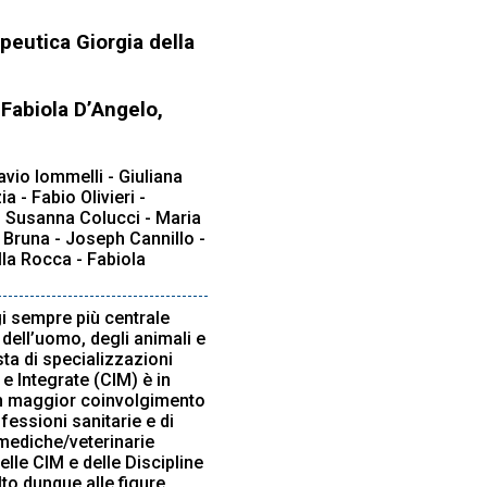
eutica Giorgia della
 Fabiola D’Angelo,
tavio Iommelli - Giuliana
a - Fabio Olivieri -
- Susanna Colucci - Maria
 Bruna - Joseph Cannillo -
lla Rocca - Fabiola
gi sempre più centrale
 dell’uomo, degli animali e
esta di specializzazioni
e Integrate (CIM) è in
un maggior coinvolgimento
fessioni sanitarie e di
 mediche/veterinarie
lle CIM e delle Discipline
lto dunque alle figure