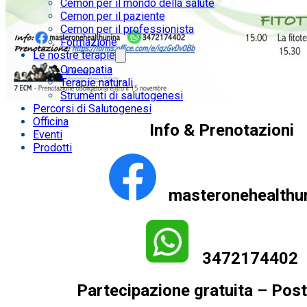
Cemon per il mondo della salute
Cemon per il paziente
Cemon per il professionista
Formazione
Le nostre terapie
Omeopatia
Terapie naturali
Strumenti di salutogenesi
Percorsi di Salutogenesi
Officina
Info & Prenotazioni
Eventi
Prodotti
masteronehealthu
3472174402
Partecipazione gratuita – Posti