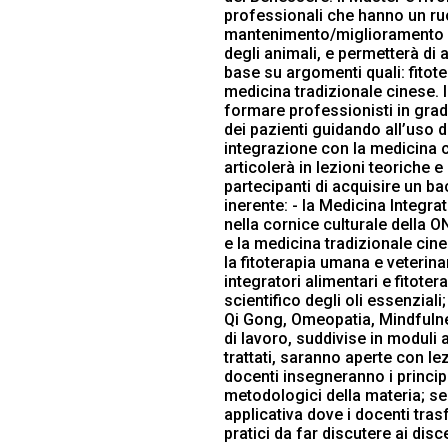
professionali che hanno un ru
mantenimento/miglioramento d
degli animali, e permetterà di
base su argomenti quali: fitot
medicina tradizionale cinese. Il
formare professionisti in grad
dei pazienti guidando all’uso d
integrazione con la medicina c
articolerà in lezioni teoriche e
partecipanti di acquisire un b
inerente: - la Medicina Integr
nella cornice culturale della 
e la medicina tradizionale cine
la fitoterapia umana e veterina
integratori alimentari e fitoter
scientifico degli oli essenziali;
Qi Gong, Omeopatia, Mindfuln
di lavoro, suddivise in moduli
trattati, saranno aperte con lez
docenti insegneranno i princip
metodologici della materia; se
applicativa dove i docenti tras
pratici da far discutere ai disce