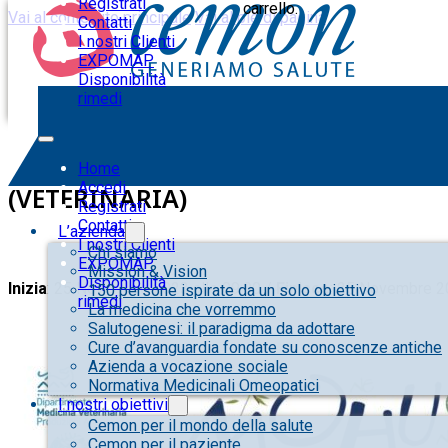
Registrati
carrello.
Vai al contenuto principale
Vai al piè di pagina
Contatti
I nostri Clienti
EXPOMAP
Disponibilità
rimedi
NAPOLI – APPROCCIO ONE HEALTH 
Home
Accedi
(VETERINARIA)
Registrati
Contatti
L’azienda
I nostri Clienti
Chi siamo
EXPOMAP
Mission & Vision
Disponibilità
Inizia
: 25 Novembre 2023 alle 09:00 /
Finisce
: 25 Novembre 2
150 persone ispirate da un solo obiettivo
rimedi
La medicina che vorremmo
Salutogenesi: il paradigma da adottare
Cure d’avanguardia fondate su conoscenze antiche
Azienda a vocazione sociale
Normativa Medicinali Omeopatici
I nostri obiettivi
Cemon per il mondo della salute
Cemon per il paziente