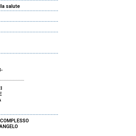
lla salute
3-
I
E
A
– COMPLESSO
’ANGELO