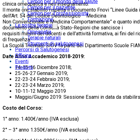
Cemon per il mondo della salute
clinica omeopatica e nell’insegnamento.
Cemon per il paziente
Il monte ore stabilito rispetta il Documento Fnovi “Linee Guida i
Cemon per il professionista
dell’Art. 54 del Codice Deontologico – Medicina
Formazione
Non Convenzionale e Medicina Comportamentale” e quanto indi
Le nostre terapie
documento della Consulta Stato-Regioni che sancisce i
Omeopatia
requisiti minimi dei docenti e dell’attività formativa, ai fini de
Terapie naturali
di frequenza.
Strumenti di salutogenesi
La Scuola Triennale SIOV fa parte del Dipartimento Scuole FIA
Percorsi di Salutogenesi
Officina
Date Anno Accademico 2018-2019:
Eventi
14-15-16 Dicembre 2018;
Prodotti
25-26-27 Gennaio 2019;
22-23-24 Febbraio 2019;
22-23-24 Marzo 2019;
10-11-12 Maggio 2019
Maggio/Giugno 2019: Sessione Esami in data da stabilirs
Costo del Corso:
1° anno: 1.400€/anno (IVA esclusa)
2° – 3° anno 1.350€/anno (IVA esclusa)