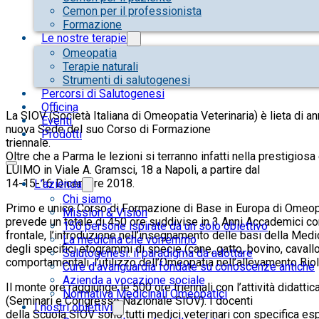
Cemon per il professionista
Formazione
Le nostre terapie
Omeopatia
Terapie naturali
Strumenti di salutogenesi
Percorsi di Salutogenesi
Officina
La SIOV (Società Italiana di Omeopatia Veterinaria) è lieta di an
Eventi
nuova Sede del suo Corso di Formazione
Prodotti
triennale.
Oltre che a Parma le lezioni si terranno infatti nella prestigiosa
LUIMO in Viale A. Gramsci, 18 a Napoli, a partire dal
14-15-16 Dicembre 2018.
L’azienda
Chi siamo
Primo e unico Corso di Formazione di Base in Europa di Omeopa
Mission & Vision
prevede un totale di 450 ore suddivise in 3 Anni Accademici con 
150 persone ispirate da un solo obiettivo
frontale, l’introduzione nell’insegnamento delle basi della Medici
La medicina che vorremmo
degli specifici etogrammi di specie (cane, gatto, bovino, cavallo
Salutogenesi: il paradigma da adottare
comportamentali, l’utilizzo dell’Omeopatia nell’allevamento Bio
Cure d’avanguardia fondate su conoscenze antiche
Azienda a vocazione sociale
Il monte ore raggiunge le 500 ore triennali con l’attività didattica 
Normativa Medicinali Omeopatici
(Seminari e Congresso Nazionale SIOV). I docenti
I nostri obiettivi
della Scuola SIOV sono tutti medici veterinari con specifica esp