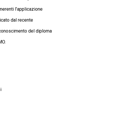
nerenti l’applicazione
cato dal recente
l riconoscimento del diploma
MO.
i