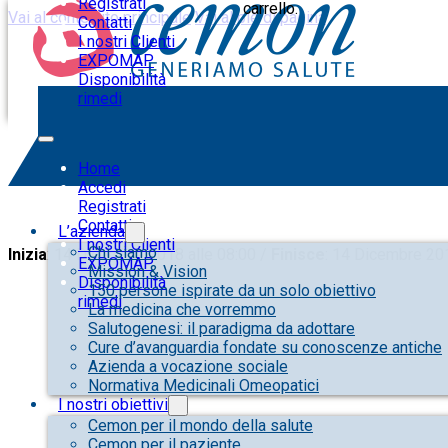
Registrati
carrello.
Vai al contenuto principale
Vai al piè di pagina
Contatti
I nostri Clienti
EXPOMAP
Disponibilità
rimedi
NAPOLI – Corso Triennale di Omeopa
Home
Accedi
Registrati
Contatti
L’azienda
I nostri Clienti
Chi siamo
Inizia
: 14 Dicembre 2018 alle 08:00 /
Finisce
: 14 Dicembre 201
EXPOMAP
Mission & Vision
Disponibilità
150 persone ispirate da un solo obiettivo
rimedi
La medicina che vorremmo
Salutogenesi: il paradigma da adottare
Cure d’avanguardia fondate su conoscenze antiche
Azienda a vocazione sociale
Normativa Medicinali Omeopatici
I nostri obiettivi
Cemon per il mondo della salute
Cemon per il paziente