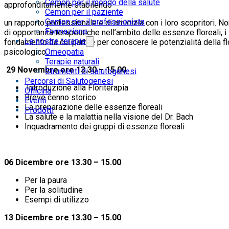
Cemon per il mondo della salute
approfonditamente stabilendo
Cemon per il paziente
Cemon per il professionista
un rapporto professionale e di amicizia con i loro scopritori. N
Formazione
di opportunità terapeutiche nell’ambito delle essenze floreali, i 
Le nostre terapie
fondamento da cui partire per conoscere le potenzialità della fl
psicologico.
Omeopatia
Terapie naturali
29 Novembre ore 13.30 – 15.00
Strumenti di salutogenesi
Percorsi di Salutogenesi
Introduzione alla Floriterapia
Officina
Breve cenno storico
Eventi
La preparazione delle essenze floreali
Prodotti
La salute e la malattia nella visione del Dr. Bach
Inquadramento dei gruppi di essenze floreali
06 Dicembre ore 13.30 – 15.00
Per la paura
Per la solitudine
Esempi di utilizzo
13 Dicembre ore 13.30 – 15.00