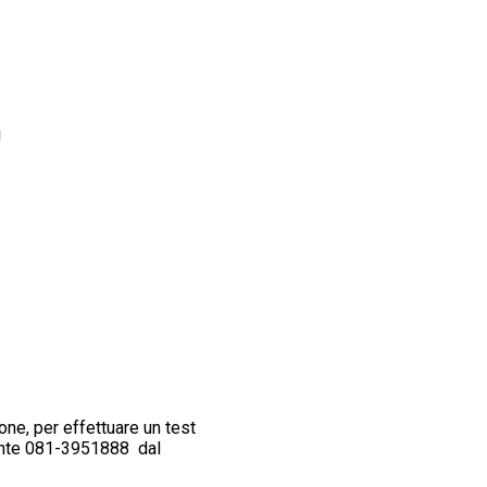
i
ne, per effettuare un test
ente 081-3951888 dal