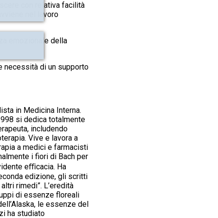
scere con relativa facilità
avviene nel lavoro
nza emozionale della
e necessità di un supporto
ista in Medicina Interna.
1998 si dedica totalmente
terapeuta, includendo
erapia. Vive e lavora a
apia a medici e farmacisti
nalmente i fiori di Bach per
evidente eﬃcacia. Ha
seconda edizione, gli scritti
altri rimedi”. L’eredità
gruppi di essenze floreali
ell’Alaska, le essenze del
zi ha studiato