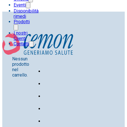
Eventi
Disponibilità
rimedi
Prodotti
I nostri
Clienti
Contatti
Nessun
prodotto
nel
carrello.