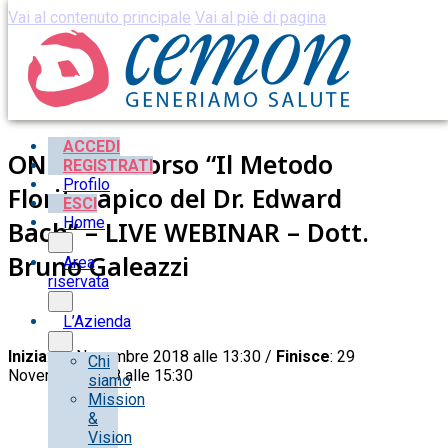
Vai al contenuto principale
Vai al piè di pagina
ACCEDI
ONLINE – Corso “Il Metodo
REGISTRATI
Profilo
Floriterapico del Dr. Edward
ESCI
Home
Bach” – LIVE WEBINAR – Dott.
Bruno Galeazzi
Area
riservata
L’Azienda
Inizia
: 29 Novembre 2018 alle 13:30 /
Finisce
: 29
Chi
Novembre 2018 alle 15:30
siamo
Mission
&
Vision