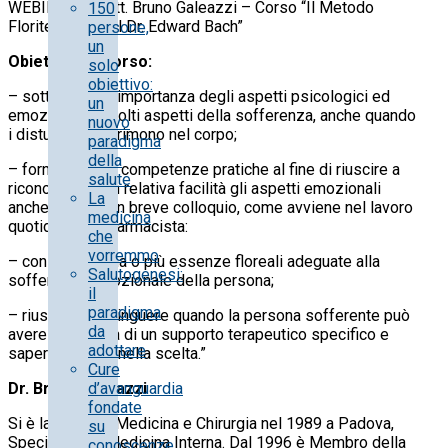
WEBINAR – Dott. Bruno Galeazzi – Corso “Il Metodo
150
Floriterapico del Dr. Edward Bach”
persone,
un
Obiettivi del corso:
solo
obiettivo:
– sottolineare l’importanza degli aspetti psicologici ed
un
emozionali in molti aspetti della sofferenza, anche quando
nuovo
i disturbi si esprimono nel corpo;
paradigma
della
– fornire alcune competenze pratiche al fine di riuscire a
salute
riconoscere con relativa facilità gli aspetti emozionali
La
anche durante un breve colloquio, come avviene nel lavoro
medicina
quotidiano del farmacista:
che
vorremmo
– consigliare una o più essenze floreali adeguate alla
Salutogenesi:
sofferenza emozionale della persona;
il
paradigma
– riuscire a distinguere quando la persona sofferente può
da
avere necessità di un supporto terapeutico specifico e
adottare
saper orientare nella scelta.”
Cure
Dr. Bruno Galeazzi
d’avanguardia
fondate
Si è laureato in Medicina e Chirurgia nel 1989 a Padova,
su
Specialista in Medicina Interna. Dal 1996 è Membro della
conoscenze