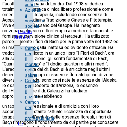
Facoltà di Omeopatia di Londra. Dal 1998 si dedica
antiche
totalmente alla pratica clinica libero professionale come
Azienda
omeopata e floriterapeuta, includendo conoscenze di
a
Agopuntura, Medicina Tradizionale Cinese e Fitoterapia.
vocazione
Vive e lavora a Bassano del Grappa. Ha insegnato
sociale
omeopatia classica e floriterapia a medici e farmacisti e
I nostri
fornisce supervisione clinica ai terapeuti. Ha utilizzato
obiettivi
personalmente i fiori di Bach per la prima volta nel 1982 ed
è rimasto colpito dalla inattesa ed evidente eﬃcacia. Ha
Cemon
tradotto e pubblicato in un unico libro “I Fiori di Bach”, ora
per
alla seconda edizione, gli scritti fondamentali di Bach,
il
“Guarisci te stesso” e “I dodici guaritori e altri rimedi”.
mondo
L’eredità lasciata dal dr. Bach si è arricchita negli ultimi
della
decenni di altri gruppi di essenze floreali tipiche di zone
salute
diverse del mondo; sono così nate le essenze dell’Alaska,
Cemon
le essenze del Deserto dell’Arizona, le essenze
per
dell’Himalaya che il dr. Galeazzi ha studiato
il
approfonditamente stabilendo
paziente
Cemon
un rapporto professionale e di amicizia con i loro
per
scopritori. Nonostante l’attuale ricchezza di opportunità
il
terapeutiche nell’ambito delle essenze floreali, i fiori di
professionista
Bach rimangono il fondamento da cui partire per conoscere
Le