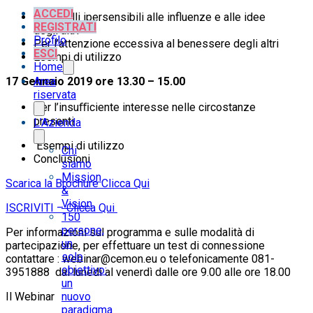
ACCEDI
Per quelli ipersensibili alle influenze e alle idee
REGISTRATI
degli altri
Profilo
Per l’attenzione eccessiva al benessere degli altri
ESCI
Esempi di utilizzo
Home
17 Gennaio 2019 ore 13.30 – 15.00
Area
riservata
Per l’insuﬃciente interesse nelle circostanze
presenti
L’Azienda
Esempi di utilizzo
Chi
Conclusioni
siamo
Mission
Scarica la Brochure Clicca Qui
&
Vision
ISCRIVITI – Clicca Qui
150
persone,
Per informazioni sul programma e sulle modalità di
un
partecipazione, per effettuare un test di connessione
solo
contattare : webinar@cemon.eu o telefonicamente 081-
obiettivo:
3951888 dal lunedì al venerdì dalle ore 9.00 alle ore 18.00
un
Il Webinar
nuovo
paradigma