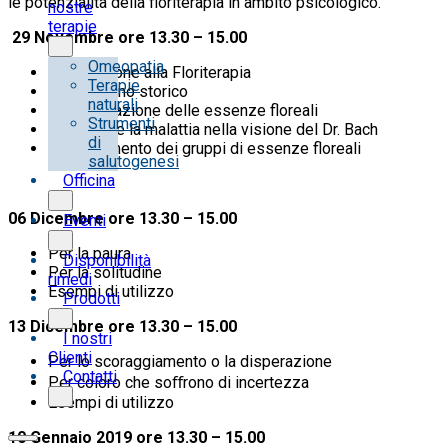
le potenzialità della floriterapia in ambito psicologico.
nostre
terapie
29 Novembre ore 13.30 – 15.00
Omeopatia
Introduzione alla Floriterapia
Terapie
Breve cenno storico
naturali
La preparazione delle essenze floreali
Strumenti
La salute e la malattia nella visione del Dr. Bach
di
Inquadramento dei gruppi di essenze floreali
salutogenesi
Officina
06 Dicembre ore 13.30 – 15.00
Eventi
Per la paura
Disponibilità
Per la solitudine
rimedi
Esempi di utilizzo
Prodotti
13 Dicembre ore 13.30 – 15.00
I nostri
Clienti
Per lo scoraggiamento o la disperazione
Contatti
Per coloro che soﬀrono di incertezza
Esempi di utilizzo
10 Gennaio 2019 ore 13.30 – 15.00