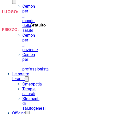
Cemon
per
LUOGO:
il
mondo
Gratuito
della
PREZZO:
salute
Cemon
per
il
paziente
Cemon
per
il
professionista
Le nostre
terapie
Omeopatia
Terapie
naturali
Strumenti
di
salutogenesi
Officina