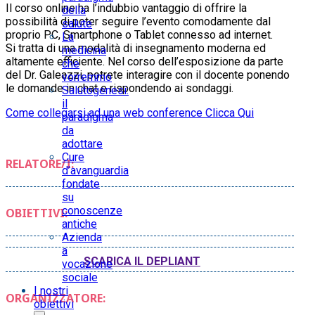
Il corso online ha l’indubbio vantaggio di offrire la
della
possibilità di poter seguire l’evento comodamente dal
salute
proprio PC, Smartphone o Tablet connesso ad internet.
La
Si tratta di una modalità di insegnamento moderna ed
medicina
altamente efficiente. Nel corso dell’esposizione da parte
che
del Dr. Galeazzi, potrete interagire con il docente ponendo
vorremmo
le domande in chat e rispondendo ai sondaggi.
Salutogenesi:
il
Come collegarsi ad una web conference Clicca Qui
paradigma
da
adottare
Cure
RELATORE/I:
d’avanguardia
fondate
su
conoscenze
OBIETTIVI:
antiche
Azienda
a
SCARICA IL DEPLIANT
vocazione
sociale
I nostri
ORGANIZZATORE:
obiettivi