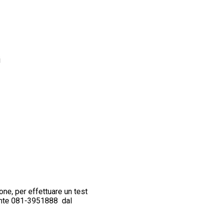
i
ne, per effettuare un test
ente 081-3951888 dal