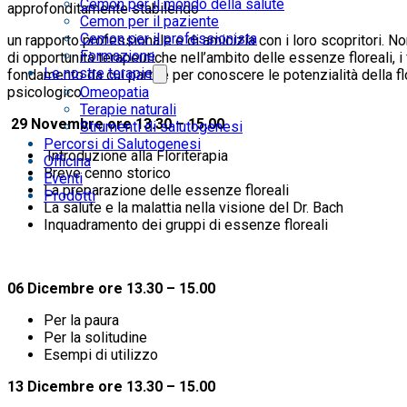
Cemon per il mondo della salute
approfonditamente stabilendo
Cemon per il paziente
Cemon per il professionista
un rapporto professionale e di amicizia con i loro scopritori. N
Formazione
di opportunità terapeutiche nell’ambito delle essenze floreali, i 
Le nostre terapie
fondamento da cui partire per conoscere le potenzialità della fl
psicologico.
Omeopatia
Terapie naturali
29 Novembre ore 13.30 – 15.00
Strumenti di salutogenesi
Percorsi di Salutogenesi
Introduzione alla Floriterapia
Officina
Breve cenno storico
Eventi
La preparazione delle essenze floreali
Prodotti
La salute e la malattia nella visione del Dr. Bach
Inquadramento dei gruppi di essenze floreali
06 Dicembre ore 13.30 – 15.00
Per la paura
Per la solitudine
Esempi di utilizzo
13 Dicembre ore 13.30 – 15.00