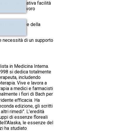
scere con relativa facilità
avviene nel lavoro
nza emozionale della
e necessità di un supporto
ista in Medicina Interna.
1998 si dedica totalmente
terapeuta, includendo
erapia. Vive e lavora a
apia a medici e farmacisti
nalmente i fiori di Bach per
evidente eﬃcacia. Ha
seconda edizione, gli scritti
altri rimedi”. L’eredità
gruppi di essenze floreali
ell’Alaska, le essenze del
zi ha studiato