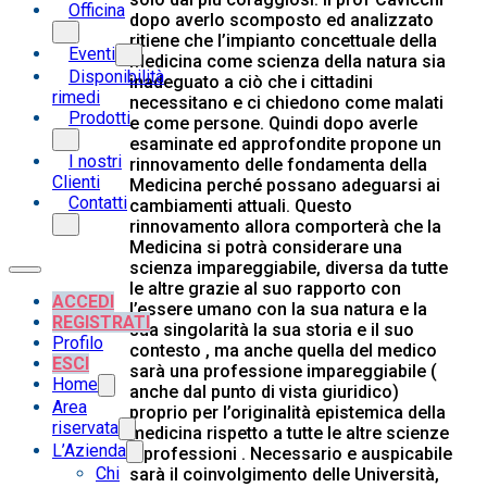
Officina
dopo averlo scomposto ed analizzato
ritiene che l’impianto concettuale della
Eventi
Medicina come scienza della natura sia
Disponibilità
inadeguato a ciò che i cittadini
rimedi
necessitano e ci chiedono come malati
Prodotti
e come persone. Quindi dopo averle
esaminate ed approfondite propone un
I nostri
rinnovamento delle fondamenta della
Clienti
Medicina perché possano adeguarsi ai
Contatti
cambiamenti attuali. Questo
rinnovamento allora comporterà che la
Medicina si potrà considerare una
scienza impareggiabile, diversa da tutte
le altre grazie al suo rapporto con
ACCEDI
l’essere umano con la sua natura e la
REGISTRATI
sua singolarità la sua storia e il suo
Profilo
contesto , ma anche quella del medico
ESCI
sarà una professione impareggiabile (
Home
anche dal punto di vista giuridico)
Area
proprio per l’originalità epistemica della
riservata
medicina rispetto a tutte le altre scienze
L’Azienda
e professioni . Necessario e auspicabile
Chi
sarà il coinvolgimento delle Università,