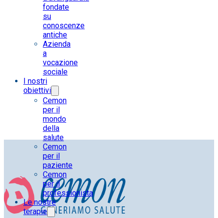
fondate
su
conoscenze
antiche
Azienda
a
vocazione
sociale
I nostri
obiettivi
Cemon
per il
mondo
della
salute
Cemon
per il
paziente
Cemon
per il
professionista
Le nostre
terapie