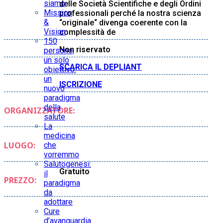
siamo
delle Società Scientifiche e degli Ordini
Mission
professionali perché la nostra scienza
&
“originale“ divenga coerente con la
Vision
complessità de
150
Non riservato
persone,
un solo
SCARICA IL DEPLIANT
obiettivo:
un
ISCRIZIONE
nuovo
paradigma
della
ORGANIZZATORE:
salute
La
medicina
LUOGO:
che
vorremmo
Salutogenesi:
Gratuito
il
PREZZO:
paradigma
da
adottare
Cure
d’avanguardia