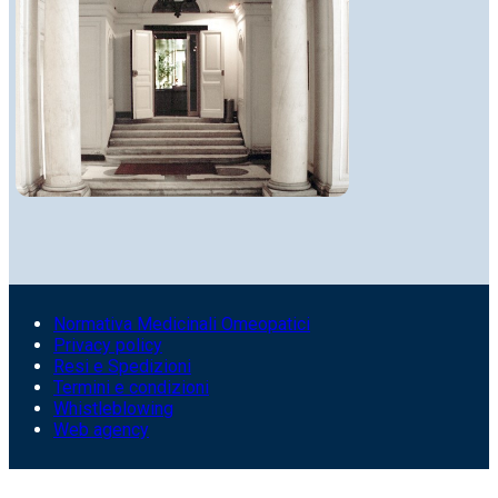
Normativa Medicinali Omeopatici
Privacy policy
Resi e Spedizioni
Termini e condizioni
Whistleblowing
Web agency