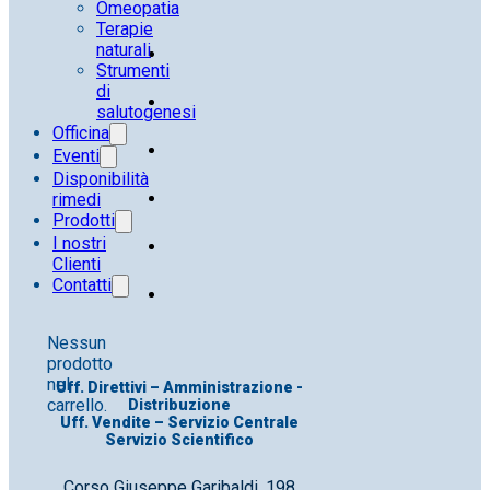
Omeopatia
Terapie
naturali
Strumenti
di
salutogenesi
Officina
Eventi
Disponibilità
rimedi
Prodotti
I nostri
Clienti
Contatti
Nessun
prodotto
nel
Uff. Direttivi – Amministrazione -
carrello.
Distribuzione
Uff. Vendite – Servizio Centrale
Servizio Scientifico
Corso Giuseppe Garibaldi, 198