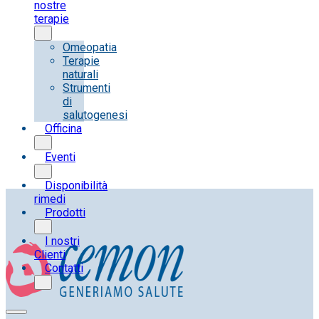
nostre
terapie
Omeopatia
Terapie
naturali
Strumenti
di
salutogenesi
Officina
Eventi
Disponibilità
rimedi
Prodotti
I nostri
Clienti
Contatti