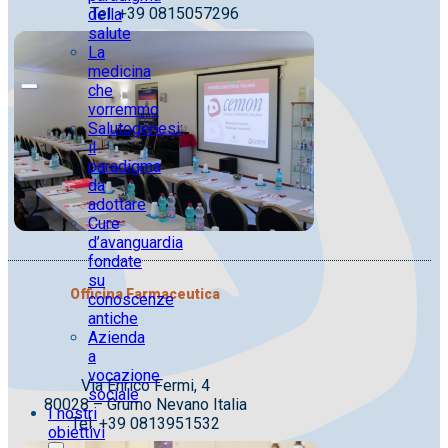
Tel. +39 0815057296
della
salute
La
medicina
che
vorremmo
Salutogenesi:
il
paradigma
da
adottare
Cure
d’avanguardia
fondate
su
Officina Farmaceutica
conoscenze
antiche
Azienda
a
vocazione
Via Enrico Fermi, 4
sociale
80028 – Grumo Nevano Italia
I nostri
Tel. +39 0813951532
obiettivi