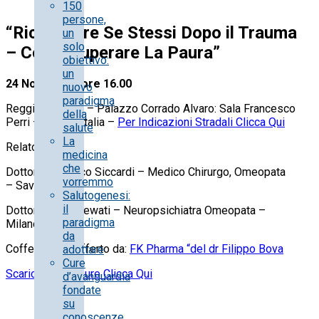
150
persone,
“Ricostruire Se Stessi Dopo il Trauma
un
solo
– Come Superare La Paura”
obiettivo:
un
24 Novembre ore 16.00
nuovo
paradigma
Reggio Calabria – Palazzo Corrado Alvaro: Sala Francesco
della
Perri – Piazza Italia –
Per Indicazioni Stradali Clicca Qui
salute
La
Relatori:
medicina
che
Dottor Francesco Siccardi – Medico Chirurgo, Omeopata
vorremmo
– Savona
Salutogenesi:
il
Dottor Baha Ghrewati – Neuropsichiatra Omeopata –
paradigma
Milano
da
Coffee Break offerto da:
FK Pharma “del dr Filippo Bova
adottare
Cure
Scarica la Brochure Clicca Qui
d’avanguardia
fondate
su
conoscenze