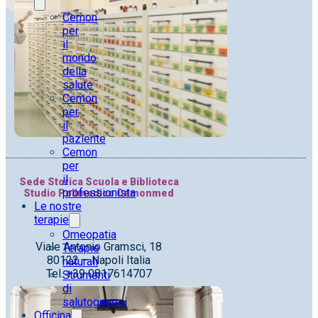
Cemon
per
il
mondo
della
salute
Cemon
per
il
paziente
Cemon
per
il
Sede Storica Scuola e Biblioteca
professionista
Studio Polimedico Cemonmed
Le nostre
terapie
Omeopatia
Viale Antonio Gramsci, 18
Terapie
80122 – Napoli Italia
naturali
Tel. +39 0817614707
Strumenti
di
salutogenesi
Officina