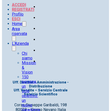
ACCEDI
REGISTRATI
Profilo
ESCI
Home
Area
riservata
L’Azienda
Chi
siamo
Mission
&
Vision
150
persone,
Uff. Direttivi – Amministrazione -
un
Distribuzione
Uff. Vendite – Servizio Centrale
solo
Servizio Scientifico
obiettivo:
un
Corso Giuseppe Garibaldi, 198
nuovo
80028 – Grumo Nevano Italia
paradigma