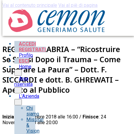
Vai al contenuto principale
Vai al piè di pagina
ACCEDI
REGGIO CALABRIA – “Ricostruire
REGISTRATI
Profilo
Se Stessi Dopo il Trauma – Come
ESCI
Home
Superare La Paura” – Dott. F.
SICCARDI e dott. B. GHREWATI –
Area
riservata
Aperto al Pubblico
L’Azienda
Chi
siamo
Inizia
: 24 Novembre 2018 alle 16:00 /
Finisce
: 24
Mission
Novembre 2018 alle 20:00
&
Vision