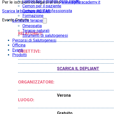
Cemon per il mondo della salute
Per le iscrizioni collegarsi al sito
www.agifaracademy.it
Cemon per il paziente
Cemon per il professionista
Scarica la brochure AGIFAR
Formazione
Evento Gratuito
Le nostre terapie
Omeopatia
Terapie naturali
RELATORE/I:
Strumenti di salutogenesi
Percorsi di Salutogenesi
Officina
Eventi
OBIETTIVI:
Prodotti
SCARICA IL DEPLIANT
ORGANIZZATORE:
Verona
LUOGO:
Gratuito