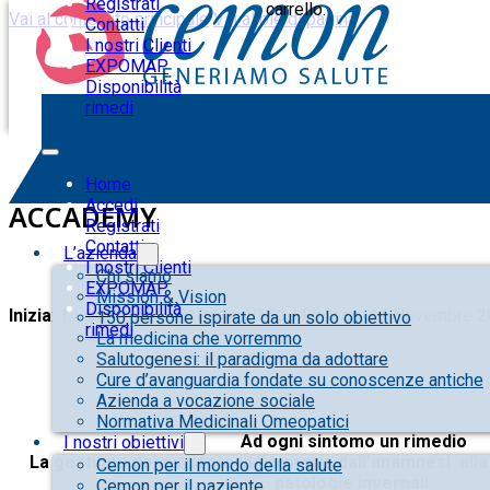
Registrati
carrello.
Vai al contenuto principale
Vai al piè di pagina
Contatti
I nostri Clienti
EXPOMAP
Disponibilità
rimedi
VERONA – Ad Ogni Sintomo Un Rimed
Home
Accedi
ACCADEMY
Registrati
Contatti
L’azienda
I nostri Clienti
Chi siamo
EXPOMAP
Mission & Vision
Disponibilità
Inizia
: 14 Novembre 2018 alle 20:00 /
Finisce
: 14 Novembre 2
150 persone ispirate da un solo obiettivo
rimedi
La medicina che vorremmo
Salutogenesi: il paradigma da adottare
Cure d’avanguardia fondate su conoscenze antiche
Azienda a vocazione sociale
Normativa Medicinali Omeopatici
Ad ogni sintomo un rimedio
I nostri obiettivi
La gestione del paziente in Farmacia dall’anamnesi all
Cemon per il mondo della salute
patologie invernali.
Cemon per il paziente