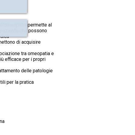
ell’omeopatia permette al
del paziente che possono
edica
mettono di acquisire
sociazione tra omeopatia e
ù efficace per i propri
trattamento delle patologie
li per la pratica
ona