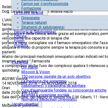
Cemon per il professionista
Relatori
Formazione
Dott. Cesare Maffeis – Dott. Andrea Raciti
Le nostre terapie
Omeopatia
L’utilizzo dell’omeopatia e più specificamente del linguaggio d
Terapie naturali
farmacista territoriale di acquisire degli strumenti di analisi 
Strumenti di salutogenesi
guidarlo in un consiglio mirato. La conoscenza della materia m
Percorsi di Salutogenesi
omeopatica e della clinica, anche grazie ad esempi pratici, per
Officina
velocemente una capacità di terapia che
Eventi
porterà a saper consigliare sia il farmaco omeopatico che l’as
Prodotti
allopatia in modo di proporre sempre la terapia più consona e pi
pazienti.
Analisi dei principali medicinali omeopatici unitari indicati nel 
invernali aiuterà il farmacista
L’azienda
a comprendere anche l’uso dei complessi qualora li ritenesse uti
Chi siamo
quotidiana.
Mission & Vision
150 persone ispirate da un solo obiettivo
AGIFAR Verona
La medicina che vorremmo
14 NOVEMBRE 2018 – 26 NOVEMBRE 2018
Salutogenesi: il paradigma da adottare
Orari:
Cure d’avanguardia fondate su conoscenze antiche
dalle 20:00 alle 23:00
Azienda a vocazione sociale
Sala dell’Ordine dei Medici di Verona Via G.M. Giberti, 11 -Ver
Normativa Medicinali Omeopatici
I nostri obiettivi
Modalità di iscrizione