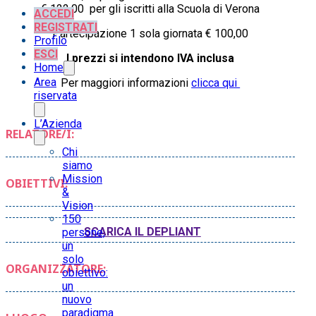
€ 122,00 per gli iscritti alla Scuola di Verona
ACCEDI
REGISTRATI
Partecipazione 1 sola giornata € 100,00
Profilo
ESCI
I prezzi si intendono IVA inclusa
Home
Area
Per maggiori informazioni
clicca qui
riservata
L’Azienda
RELATORE/I:
Chi
siamo
Mission
OBIETTIVI:
&
Vision
150
SCARICA IL DEPLIANT
persone,
un
solo
ORGANIZZATORE:
obiettivo:
un
nuovo
paradigma