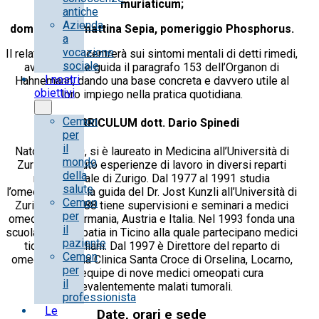
muriaticum;
antiche
Azienda
domenica 28 mattina Sepia, pomeriggio Phosphorus.
a
vocazione
Il relatore si concentrerà sui sintomi mentali di detti rimedi,
sociale
avendo come guida il paragrafo 153 dell’Organon di
I nostri
Hahnemann, dando una base concreta e davvero utile al
obiettivi
loro impiego nella pratica quotidiana.
Cemon
CURRICULUM
dott. Dario Spinedi
per
il
Nato nel 1950, si è laureato in Medicina all’Università di
mondo
Zurigo. Ha avuto esperienze di lavoro in diversi reparti
della
nell’ospedale di Zurigo. Dal 1977 al 1991 studia
salute
l’omeopatia con la guida del Dr. Jost Kunzli all’Università di
Cemon
Zurigo. Dal 1988 tiene supervisioni e seminari a medici
per
omeopati di Germania, Austria e Italia. Nel 1993 fonda una
il
scuola di omeopatia in Ticino alla quale partecipano medici
paziente
ticinesi e italiani. Dal 1997 è Direttore del reparto di
Cemon
omeopatia della Clinica Santa Croce di Orselina, Locarno,
per
dove un’equipe di nove medici omeopati cura
il
prevalentemente malati tumorali.
professionista
Le
Date, orari e sede