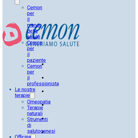
Cemon
per
il
mondo
della
salute
Cemon
per
il
paziente
Cemon
per
il
professionista
Le nostre
terapie
Omeopatia
Terapie
naturali
Strumenti
di
salutogenesi
Officina