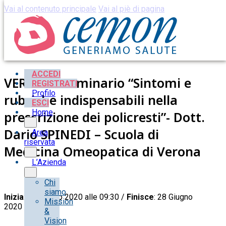
Vai al contenuto principale
Vai al piè di pagina
ACCEDI
VERONA- Seminario “Sintomi e
REGISTRATI
Profilo
rubriche indispensabili nella
ESCI
Home
prescrizione dei policresti”- Dott.
Dario SPINEDI – Scuola di
Area
riservata
Medicina Omeopatica di Verona
L’Azienda
Chi
siamo
Inizia
: 27 Giugno 2020 alle 09:30 /
Finisce
: 28 Giugno
Mission
2020 alle 17:00
&
Vision