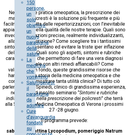
150
persone,
Nella comune pratica omeopatica, la prescrizione dei
un
maggiori policresti è la soluzione più frequente e più
solo
facilmente indotta dalle repertorizzazioni, con l’inevitabile
obiettivo:
appiattimento della qualità delle nostre terapie. Quali sono
un
invece le indicazioni precise, realmente individualizzanti,
nuovo
alla loro prescrizione? Come scegliere tra i tantissimi
paradigma
sintomi che presentano ed evitare la triste iper inflazione
della
del loro uso? Quali sono gli aspetti, sintomi e rubriche
salute
caratteristiche che permettono di fare una vera diagnosi
La
differenziale con altri rimedi affiancabili? Come
medicina
valorizzare, in fondo, queste grandissime risorse che
che
hanno fatto la storia della medicina omeopatica e che
vorremmo
continuano a mostrare tanta utilità clinica? Di tutto ciò
Salutogenesi:
parlerà il dottor Spinedi, clinico di grandissima esperienza,
il
nel nuovo ed insolito seminario “
Sintomi e rubriche
paradigma
indispensabili nella prescrizione dei policrest
i” che terrà
da
alla Scuola di Medicina Omeopatica di Verona i prossimi
adottare
27 -28 giugno.
Cure
d’avanguardia
Il programma prevede:
fondate
su
sabato 27 mattina Lycopodium, pomeriggio Natrum
conoscenze