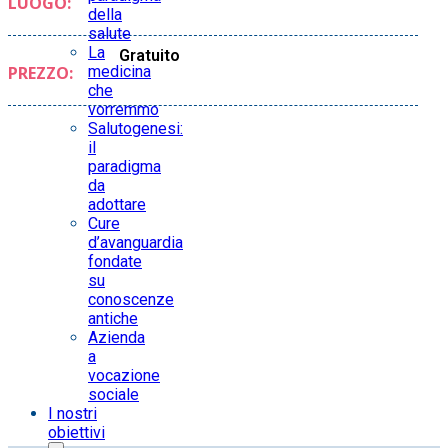
LUOGO:
della
salute
La
Gratuito
medicina
PREZZO:
che
vorremmo
Salutogenesi:
il
paradigma
da
adottare
Cure
d’avanguardia
fondate
su
conoscenze
antiche
Azienda
a
vocazione
sociale
I nostri
obiettivi