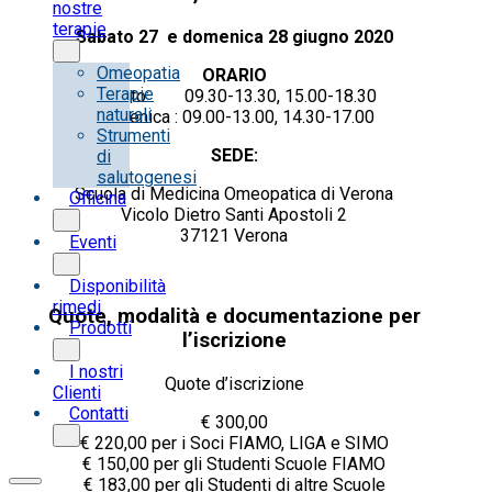
nostre
terapie
Sabato 27 e domenica 28 giugno 2020
Omeopatia
ORARIO
Terapie
Sabato: 09.30-13.30, 15.00-18.30
naturali
Domenica : 09.00-13.00, 14.30-17.00
Strumenti
SEDE:
di
salutogenesi
Scuola di Medicina Omeopatica di Verona
Officina
Vicolo Dietro Santi Apostoli 2
37121 Verona
Eventi
Disponibilità
rimedi
Quote, modalità e documentazione per
Prodotti
l’iscrizione
I nostri
Quote d’iscrizione
Clienti
Contatti
€ 300,00
€ 220,00 per i Soci FIAMO, LIGA e SIMO
€ 150,00 per gli Studenti Scuole FIAMO
€ 183,00 per gli Studenti di altre Scuole