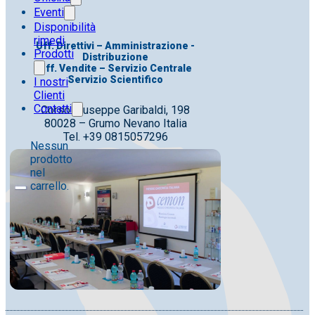
Eventi
Disponibilità
rimedi
Uff. Direttivi – Amministrazione -
Prodotti
Distribuzione
Uff. Vendite – Servizio Centrale
Servizio Scientifico
I nostri
Clienti
Contatti
Corso Giuseppe Garibaldi, 198
80028 – Grumo Nevano Italia
Tel. +39 0815057296
Nessun
prodotto
nel
carrello.