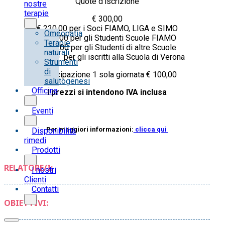
Quote d’iscrizione
nostre
terapie
€ 300,00
€ 220,00 per i Soci FIAMO, LIGA e SIMO
Omeopatia
€ 150,00 per gli Studenti Scuole FIAMO
Terapie
€ 183,00 per gli Studenti di altre Scuole
naturali
€ 122,00 per gli iscritti alla Scuola di Verona
Strumenti
di
Partecipazione 1 sola giornata € 100,00
salutogenesi
Officina
I prezzi si intendono IVA inclusa
Eventi
Per maggiori informazioni:
clicca qui
Disponibilità
rimedi
Prodotti
RELATORE/I:
I nostri
Clienti
Contatti
OBIETTIVI: