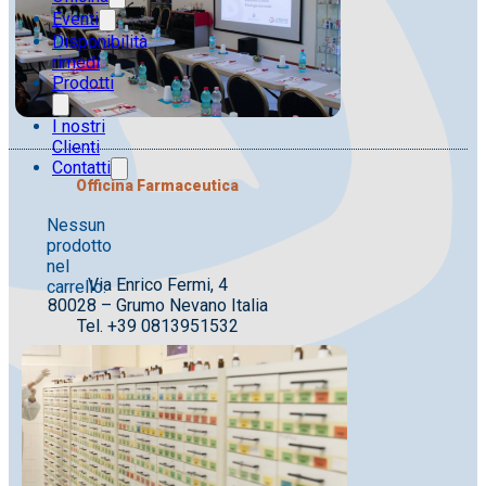
Eventi
Disponibilità
rimedi
Prodotti
I nostri
Clienti
Contatti
Officina Farmaceutica
Nessun
prodotto
nel
Via Enrico Fermi, 4
carrello.
80028 – Grumo Nevano Italia
Tel. +39 0813951532