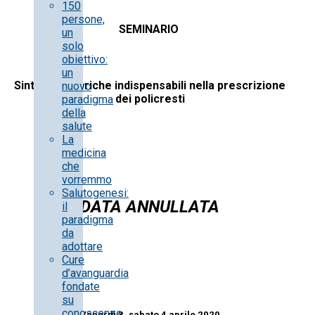
150
persone,
SEMINARIO
un
solo
obiettivo:
un
Sintomi e rubriche indispensabili nella prescrizione
nuovo
dei policresti
paradigma
della
salute
La
medicina
che
vorremmo
Salutogenesi:
DATA ANNULLATA
il
paradigma
da
adottare
Cure
d’avanguardia
fondate
su
conoscenze
Venerdì 3, sabato 4 aprile 2020