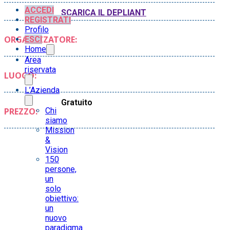
ACCEDI
SCARICA IL DEPLIANT
REGISTRATI
Profilo
ORGANIZZATORE:
ESCI
Home
Area
riservata
LUOGO:
L’Azienda
Gratuito
Chi
PREZZO:
siamo
Mission
&
Vision
150
persone,
un
solo
obiettivo:
un
nuovo
paradigma