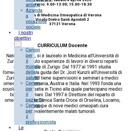
orario: 9.00-13.00; 15.00-18.30
antiche
Azienda
Scuola di Medicina Omeopatica di Verona
a
Vicolo Dietro Santi Apostoli 2
vocazione
37121 Verona
sociale
I nostri
obiettivi
CURRICULUM Docente
Cemon
per
Nato nel 1950, si è laureato in Medicina all’Università di
il
Zurigo. Ha avuto esperienze di lavoro in diversi reparti
mondo
nell’ospedale di Zurigo. Dal 1977 al 1991 studia
della
l’omeopatia con la guida del Dr. Jost Kunzli all’Università di
salute
Zurigo. Dal 1988 tiene supervisioni e seminari a medici
Cemon
omeopati di Germania, Austria e Italia. Nel 1993 fonda una
per
scuola di omeopatia in Ticino alla quale partecipano medici
il
ticinesi e italiani. Dal 1997 è Direttore del reparto di
paziente
omeopatia della Clinica Santa Croce di Orselina, Locarno,
Cemon
dove un’equipe di nove medici omeopati cura
per
prevalentemente malati tumorali.
il
professionista
Le