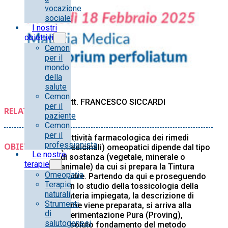
vocazione
sociale
I nostri
obiettivi
Cemon
per il
mondo
della
salute
Cemon
Dott. FRANCESCO SICCARDI
per il
RELATORE/I:
paziente
Cemon
per il
L’attività farmacologica dei rimedi
professionista
OBIETTIVI:
(medicinali) omeopatici dipende dal tipo
Le nostre
di sostanza (vegetale, minerale o
terapie
animale) da cui si prepara la Tintura
Omeopatia
Madre. Partendo da qui e proseguendo
Terapie
con lo studio della tossicologia della
naturali
materia impiegata, la descrizione di
Strumenti
come viene preparata, si arriva alla
di
Sperimentazione Pura (Proving),
salutogenesi
assoluto fondamento del metodo