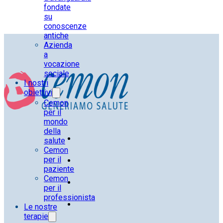
fondate
su
conoscenze
antiche
Azienda
a
vocazione
sociale
I nostri
obiettivi
Cemon
per il
mondo
della
salute
Cemon
per il
paziente
Cemon
per il
professionista
Le nostre
terapie