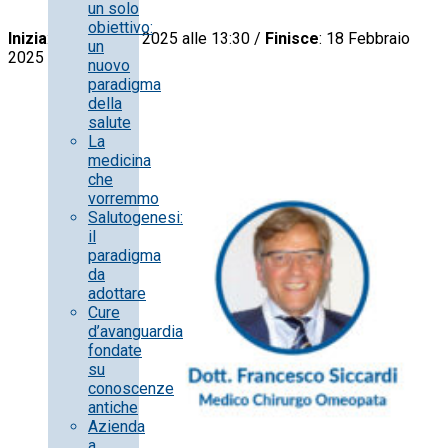
un solo
obiettivo:
Inizia
: 18 Febbraio 2025 alle 13:30 /
Finisce
: 18 Febbraio
un
2025 alle 14:30
nuovo
paradigma
della
salute
La
medicina
che
vorremmo
Salutogenesi:
il
paradigma
da
adottare
Cure
d’avanguardia
fondate
su
conoscenze
antiche
Azienda
a