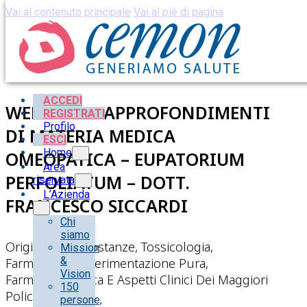
Vai al contenuto principale
Vai al piè di pagina
ACCEDI
WEBINAR – APPROFONDIMENTI
REGISTRATI
Profilo
DI MATERIA MEDICA
ESCI
Home
OMEOPATICA – EUPATORIUM
Area
PERFOLIATUM – DOTT.
riservata
L’Azienda
FRANCESCO SICCARDI
Chi
siamo
Origine Delle Sostanze, Tossicologia,
Mission
&
Farmacopea, Sperimentazione Pura,
Vision
Farmacodinamica E Aspetti Clinici Dei Maggiori
150
Policresti
persone,