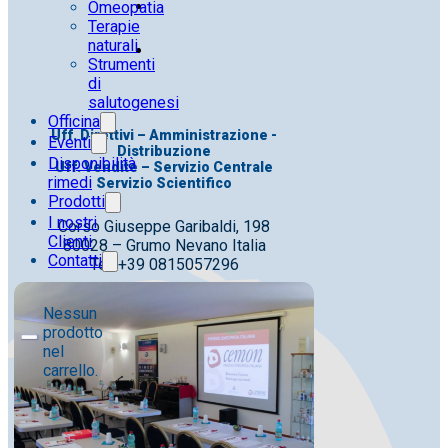
Omeopatia
Terapie
naturali
Strumenti
di
salutogenesi
Officina
Uff. Direttivi – Amministrazione -
Eventi
Distribuzione
Disponibilità
Uff. Vendite – Servizio Centrale
rimedi
Servizio Scientifico
Prodotti
I nostri
Corso Giuseppe Garibaldi, 198
Clienti
80028 – Grumo Nevano Italia
Contatti
Tel. +39 0815057296
Nessun
prodotto
nel
carrello.