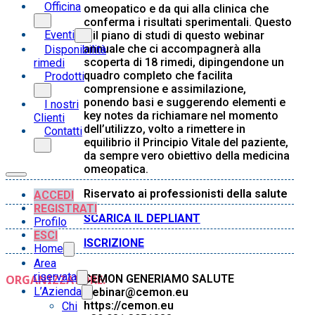
Officina
omeopatico e da qui alla clinica che
conferma i risultati sperimentali. Questo
Eventi
è il piano di studi di questo webinar
annuale che ci accompagnerà alla
Disponibilità
scoperta di 18 rimedi, dipingendone un
rimedi
quadro completo che facilita
Prodotti
comprensione e assimilazione,
ponendo basi e suggerendo elementi e
I nostri
key notes da richiamare nel momento
Clienti
dell’utilizzo, volto a rimettere in
Contatti
equilibrio il Principio Vitale del paziente,
da sempre vero obiettivo della medicina
omeopatica.
Riservato ai professionisti della salute
ACCEDI
REGISTRATI
SCARICA IL DEPLIANT
Profilo
ESCI
ISCRIZIONE
Home
Area
riservata
ORGANIZZATORE:
CEMON GENERIAMO SALUTE
L’Azienda
webinar@cemon.eu
https://cemon.eu
Chi