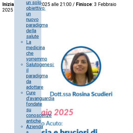
un solo
Inizia
: 3 Febbraio 2025 alle 21:00 /
Finisce
: 3 Febbraio
obiettivo:
2025 alle 21:46
un
nuovo
paradigma
della
salute
La
medicina
che
vorremmo
Salutogenesi:
il
paradigma
da
adottare
Cure
d’avanguardia
fondate
su
conoscenze
antiche
Azienda
a