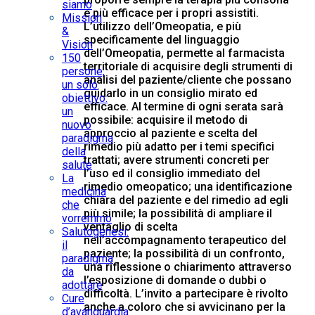
siamo
e più efficace per i propri assistiti.
Mission
L’utilizzo dell’Omeopatia, e più
&
specificamente del linguaggio
Vision
dell’Omeopatia, permette al farmacista
150
territoriale di acquisire degli strumenti di
persone,
analisi del paziente/cliente che possano
un solo
guidarlo in un consiglio mirato ed
obiettivo:
efficace. Al termine di ogni serata sarà
un
possibile: acquisire il metodo di
nuovo
approccio al paziente e scelta del
paradigma
rimedio più adatto per i temi specifici
della
trattati; avere strumenti concreti per
salute
l’uso ed il consiglio immediato del
La
rimedio omeopatico; una identificazione
medicina
chiara del paziente e del rimedio ad egli
che
più simile; la possibilità di ampliare il
vorremmo
ventaglio di scelta
Salutogenesi:
nell’accompagnamento terapeutico del
il
paziente; la possibilità di un confronto,
paradigma
una riflessione o chiarimento attraverso
da
l’esposizione di domande o dubbi o
adottare
difficoltà. L’invito a partecipare è rivolto
Cure
anche a coloro che si avvicinano per la
d’avanguardia