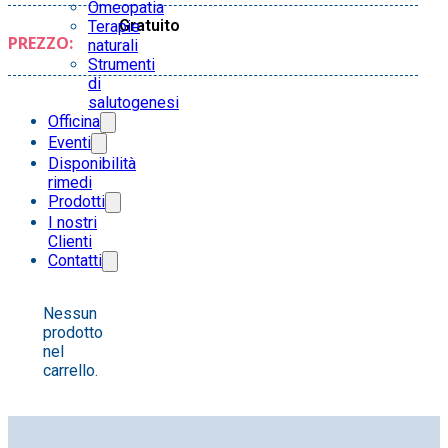
Omeopatia
Gratuito
Terapie
PREZZO:
naturali
Strumenti
di
salutogenesi
Officina
Eventi
Disponibilità
rimedi
Prodotti
I nostri
Clienti
Contatti
Nessun
prodotto
nel
carrello.