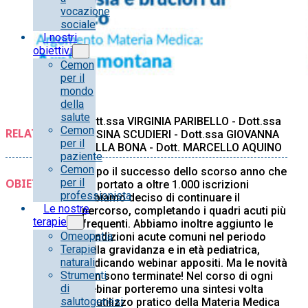
vocazione
sociale
I nostri
obiettivi
Cemon
per il
mondo
della
salute
Dott.ssa VIRGINIA PARIBELLO - Dott.ssa
Cemon
RELATORE/I:
ROSINA SCUDIERI - Dott.ssa GIOVANNA
per il
DELLA BONA - Dott. MARCELLO AQUINO
paziente
Cemon
Dopo il successo dello scorso anno che
OBIETTIVI:
per il
ha portato a oltre 1.000 iscrizioni
professionista
abbiamo deciso di continuare il
Le nostre
percorso, completando i quadri acuti più
terapie
frequenti. Abbiamo inoltre aggiunto le
Omeopatia
condizioni acute comuni nel periodo
Terapie
della gravidanza e in età pediatrica,
naturali
dedicando webinar appositi. Ma le novità
Strumenti
non sono terminate! Nel corso di ogni
di
webinar porteremo una sintesi volta
salutogenesi
all’utilizzo pratico della Materia Medica