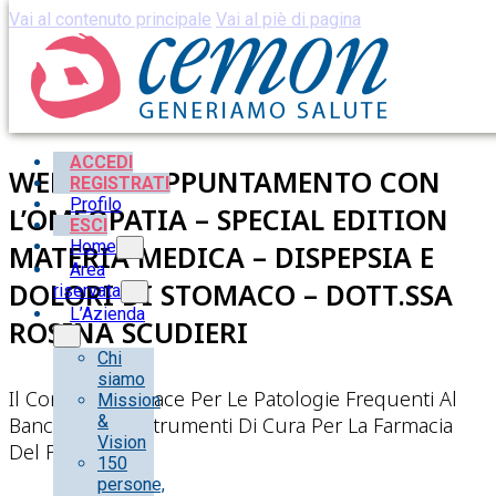
Vai al contenuto principale
Vai al piè di pagina
ACCEDI
WEBINAR APPUNTAMENTO CON
REGISTRATI
Profilo
L’OMEOPATIA – SPECIAL EDITION
ESCI
Home
MATERIA MEDICA – DISPEPSIA E
Area
DOLORI DI STOMACO – DOTT.SSA
riservata
L’Azienda
ROSINA SCUDIERI
Chi
siamo
Il Consiglio Efficace Per Le Patologie Frequenti Al
Mission
&
Banco Con Gli Strumenti Di Cura Per La Farmacia
Vision
Del Futuro.
150
persone,