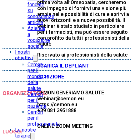
prima volta all’Omeopatia, cercheremo
fondate
con impegno di fornirvi una visione più
su
ampia nelle possibilità di cura e aprirvi a
conoscenze
nuovi orizzonti e a nuove possibilità. Il
antiche
webinar è stato studiato in particolare
Azienda
per i farmacisti, ma può essere seguito
a
con profitto da tutti i professionisti della
vocazione
salute
sociale
I nostri
Riservato ai professionisti della salute
obiettivi
Cemon
SCARICA IL DEPLIANT
per il
mondo
ISCRIZIONE
della
salute
ORGANIZZATORE:
CEMON GENERIAMO SALUTE
Cemon
webinar@cemon.eu
per il
https://cemon.eu
paziente
+39 081 3951888
Cemon
per il
professionista
ONLINE ZOOM MEETING
Le nostre
LUOGO:
terapie