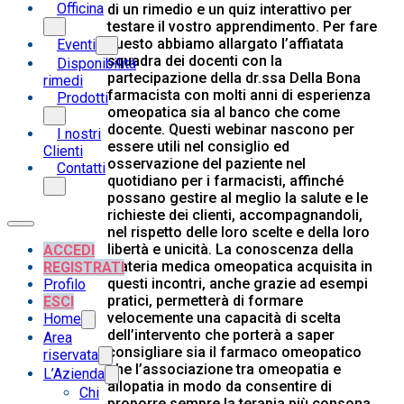
Officina
di un rimedio e un quiz interattivo per
testare il vostro apprendimento. Per fare
questo abbiamo allargato l’affiatata
Eventi
squadra dei docenti con la
Disponibilità
partecipazione della dr.ssa Della Bona
rimedi
farmacista con molti anni di esperienza
Prodotti
omeopatica sia al banco che come
docente. Questi webinar nascono per
I nostri
essere utili nel consiglio ed
Clienti
osservazione del paziente nel
Contatti
quotidiano per i farmacisti, affinché
possano gestire al meglio la salute e le
richieste dei clienti, accompagnandoli,
nel rispetto delle loro scelte e della loro
libertà e unicità. La conoscenza della
ACCEDI
materia medica omeopatica acquisita in
REGISTRATI
questi incontri, anche grazie ad esempi
Profilo
pratici, permetterà di formare
ESCI
velocemente una capacità di scelta
Home
dell’intervento che porterà a saper
Area
consigliare sia il farmaco omeopatico
riservata
che l’associazione tra omeopatia e
L’Azienda
allopatia in modo da consentire di
Chi
proporre sempre la terapia più consona