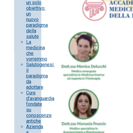
un solo
obiettivo:
un
nuovo
paradigma
della
salute
La
medicina
che
vorremmo
Salutogenesi:
il
paradigma
da
adottare
Cure
d’avanguardia
fondate
su
conoscenze
antiche
Azienda
a