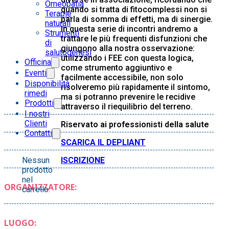
Omeopatia
quando si tratta di fitocomplessi non si
Terapie
parla di somma di effetti, ma di sinergie.
naturali
In questa serie di incontri andremo a
Strumenti
trattare le più frequenti disfunzioni che
di
giungono alla nostra osservazione:
salutogenesi
utilizzando i FEE con questa logica,
Officina
come strumento aggiuntivo e
Eventi
facilmente accessibile, non solo
Disponibilità
risolveremo più rapidamente il sintomo,
rimedi
ma si potranno prevenire le recidive
Prodotti
attraverso il riequilibrio del terreno.
I nostri
Clienti
Riservato ai professionisti della salute
Contatti
SCARICA IL DEPLIANT
ISCRIZIONE
Nessun
prodotto
nel
ORGANIZZATORE:
carrello.
LUOGO: