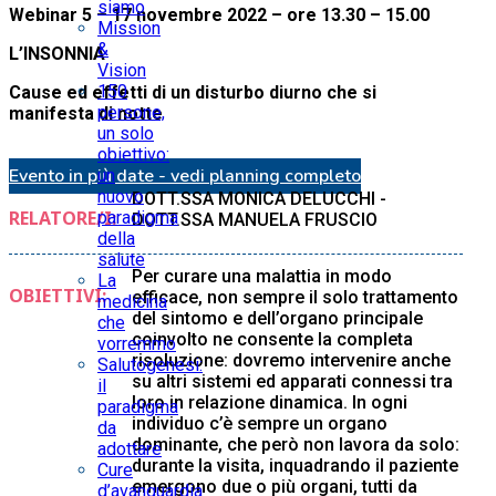
siamo
Webinar 5 – 17 novembre 2022 – ore 13.30 – 15.00
Mission
&
L’INSONNIA
Vision
150
Cause ed effetti di un disturbo diurno che si
persone,
manifesta di notte
un solo
obiettivo:
Evento in più date - vedi planning completo
un
nuovo
DOTT.SSA MONICA DELUCCHI -
RELATORE/I:
paradigma
DOTT.SSA MANUELA FRUSCIO
della
salute
Per curare una malattia in modo
La
OBIETTIVI:
efficace, non sempre il solo trattamento
medicina
del sintomo e dell’organo principale
che
coinvolto ne consente la completa
vorremmo
risoluzione: dovremo intervenire anche
Salutogenesi:
su altri sistemi ed apparati connessi tra
il
loro in relazione dinamica. In ogni
paradigma
individuo c’è sempre un organo
da
dominante, che però non lavora da solo:
adottare
durante la visita, inquadrando il paziente
Cure
emergono due o più organi, tutti da
d’avanguardia