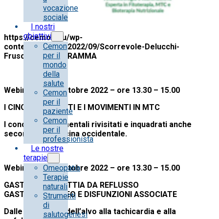
vocazione
sociale
I nostri
obiettivi
https://cemon.eu/wp-
Cemon
content/uploads/2022/09/Scorrevole-Delucchi-
per il
Fruscio.pdfPROGRAMMA
mondo
della
salute
Webinar 1 – 20 ottobre 2022 – ore 13.30 – 15.00
Cemon
per il
I CINQUE ELEMENTI E I MOVIMENTI IN MTC
paziente
Cemon
I concetti fondamentali rivisitati e inquadrati anche
per il
secondo la medicina occidentale.
professionista
Le nostre
terapie
Webinar 2 – 27 ottobre 2022 – ore 13.30 – 15.00
Omeopatia
Terapie
GASTRITE, MALATTIA DA REFLUSSO
naturali
GASTROESOFAGEO E DISFUNZIONI ASSOCIATE
Strumenti
di
Dalle alterazioni dell’alvo alla tachicardia e alla
salutogenesi