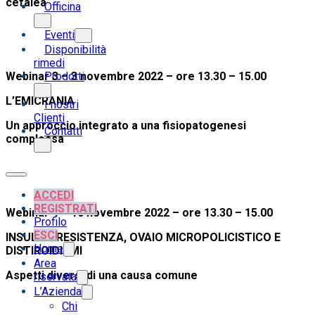
cefalea
Officina
Eventi
Disponibilità
rimedi
Webinar 3 – 3 novembre 2022 – ore 13.30 – 15.00
Prodotti
L’EMICRANIA
I nostri
Clienti
Un approccio integrato a una fisiopatogenesi
Contatti
complessa
ACCEDI
REGISTRATI
Webinar 4 – 10 novembre 2022 – ore 13.30 – 15.00
Profilo
ESCI
INSULINORESISTENZA, OVAIO MICROPOLICISTICO E
Home
DISTIROIDISMI
Area
Aspetti diversi di una causa comune
riservata
L’Azienda
Chi