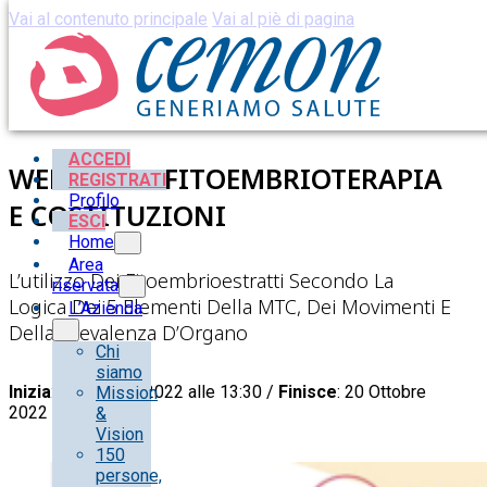
Vai al contenuto principale
Vai al piè di pagina
ACCEDI
WEBINAR – FITOEMBRIOTERAPIA
REGISTRATI
Profilo
E COSTITUZIONI
ESCI
Home
Area
L’utilizzo Dei Fitoembrioestratti Secondo La
riservata
Logica Dei 5 Elementi Della MTC, Dei Movimenti E
L’Azienda
Della Prevalenza D’Organo
Chi
siamo
Inizia
: 20 Ottobre 2022 alle 13:30 /
Finisce
: 20 Ottobre
Mission
2022 alle 15:00
&
Vision
150
persone,