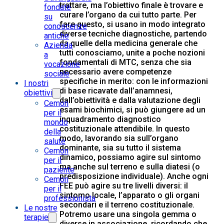
trattare, ma l’obiettivo finale è trovare e
fondate
curare l’organo da cui tutto parte. Per
su
fare questo, si usano in modo integrato
conoscenze
diverse tecniche diagnostiche, partendo
antiche
da quelle della medicina generale che
Azienda
tutti conosciamo, unite a poche nozioni
a
fondamentali di MTC, senza che sia
vocazione
necessario avere competenze
sociale
specifiche in merito: con le informazioni
I nostri
di base ricavate dall’anamnesi,
obiettivi
dall’obiettività e dalla valutazione degli
Cemon
esami biochimici, si può giungere ad un
per il
inquadramento diagnostico
mondo
costituzionale attendibile. In questo
della
modo, lavorando sia sull’organo
salute
dominante, sia su tutto il sistema
Cemon
dinamico, possiamo agire sul sintomo
per il
ma anche sul terreno e sulla diatesi (o
paziente
predisposizione individuale). Anche ogni
Cemon
FEE può agire su tre livelli diversi: il
per il
sintomo locale, l’apparato o gli organi
professionista
secondari e il terreno costituzionale.
Le nostre
Potremo usare una singola gemma o
terapie
diverse in associazione, ricordando che