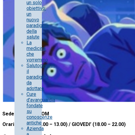
un solo
obiettivo:
un
nuovo
paradigma
della
salute
La
medicina
che
vorremmo
Salutogenesi:
il
paradigma
da
adottare
Cure
d’avanguardia
fondate
su
Sede
:
ONLINE ZOOM
conoscenze
antiche
Orari:
SABATO (9.00 – 13.00) / GIOVEDI’ (18.00 – 22.00)
Azienda
a