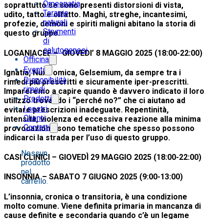
Omeopatia
soprattutto se sono presenti distorsioni di vista,
Terapie
udito, tatto e olfatto. Maghi, streghe, incantesimi,
naturali
profezie, demoni e spiriti maligni abitano la storia di
Strumenti
questo gruppo.
di
salutogenesi
LOGANIACEE –
GIOVEDI’ 8 MAGGIO 2025
(18:00-22:00)
Officina
Eventi
Ignatia, Nux vomica, Gelsemium, da sempre tra i
Disponibilità
rimedi più prescritti e sicuramente iper-prescritti.
rimedi
Impareremo a capire quando è davvero indicato il loro
Prodotti
utilizzo trovando i “perché no?” che ci aiutano ad
I nostri
evitare prescrizioni inadeguate. Repentinità,
Clienti
intensità, violenza ed eccessiva reazione alla minima
Contatti
provocazione sono tematiche che spesso possono
indicarci la strada per l’uso di questo gruppo.
Nessun
CASI CLINICI –
GIOVEDÌ 29 MAGGIO 2025
(18:00-22:00)
prodotto
nel
INSONNIA –
SABATO 7 GIUGNO 2025
(9:00-13:00)
carrello.
L’insonnia, cronica o transitoria, è una condizione
molto comune. Viene definita primaria in mancanza di
cause definite e secondaria quando c’è un legame