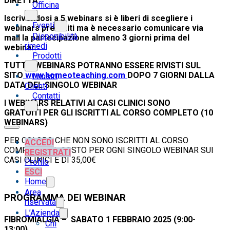
DIRETTA
Officina
Iscrivendosi a 5 webinars si è liberi di scegliere i
Eventi
webinars preferiti ma è necessario comunicare via
Disponibilità
mail la partecipazione almeno 3 giorni prima del
rimedi
webinar.
Prodotti
TUTTI I WEBINARS POTRANNO ESSERE RIVISTI SUL
SITO
www.homeoteaching.com
DOPO 7 GIORNI DALLA
I nostri
DATA DEL SINGOLO WEBINAR
Clienti
Contatti
I WEBINARS RELATIVI AI CASI CLINICI SONO
GRATUITI
PER GLI ISCRITTI AL CORSO COMPLETO (10
WEBINARS)
PER COLORO CHE NON SONO ISCRITTI AL CORSO
ACCEDI
COMPLETO
IL COSTO PER OGNI SINGOLO WEBINAR SUI
REGISTRATI
CASI CLINICI È DI 35,00€
Profilo
ESCI
Home
Area
PROGRAMMA DEI WEBINAR
riservata
L’Azienda
FIBROMIALGIA –
SABATO 1 FEBBRAIO 2025
(9:00-
Chi
13:00)