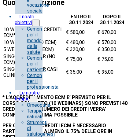
Quota di iscrizione
vocazione
sociale
ENTRO IL
DOPO IL
I nostri
30.11.2024
30.11.2024
obiettivi
Cemon
10 WEBINARS (40 CREDITI
€ 580,00
€ 670,00
per il
ECM*)
mondo
10 WEBINARS (NO ECM)
€ 480,00
€ 570,00
della
5 WEBINARS (NO ECM)
€ 320,00
€ 350,00
salute
SINGOLO WEBINAR (NO
Cemon
€ 75,00
€ 75,00
ECM)
per il
SINGOLO WEBINAR CASI
paziente
€ 35,00
€ 35,00
CLINICI (NO ECM)
Cemon
per il
professionista
Le nostre
* L’ACCREDITAMENTO ECM E’ PREVISTO PER IL
terapie
CORSO COMPLETO (10 WEBINARS) SONO PREVISTI 40
Omeopatia
CREDITI ECM. IL NUMERO DEI CREDITI VERRA’
Terapie
CONFERMATO PRIMA POSSIBILE
naturali
Strumenti
PER OTTENERE I CREDITI ECM È NECESSARIO
di
PARTECIPARE AD ALMENO IL 75% DELLE ORE IN
salutogenesi