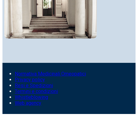
Normativa Medicinali Omeopatici
Privacy policy
Resi e Spedizioni
Termini e condizioni
Whistleblowing
Web agency