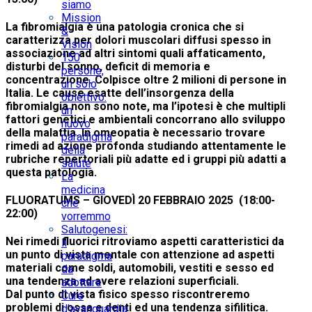
siamo
Mission
La fibromialgia è una patologia cronica che si
&
caratterizza per dolori muscolari diffusi spesso in
Vision
associazione ad altri sintomi quali affaticamento,
150
disturbi del sonno, deficit di memoria e
persone,
concentrazione. Colpisce oltre 2 milioni di persone in
un solo
Italia. Le cause esatte dell’insorgenza della
obiettivo:
fibromialgia non sono note, ma l’ipotesi è che multipli
un
fattori genetici e ambientali concorrano allo sviluppo
nuovo
della malattia. In omeopatia è necessario trovare
paradigma
rimedi ad azione profonda studiando attentamente le
della
rubriche repertoriali più adatte ed i gruppi più adatti a
salute
questa patologia.
La
medicina
FLUORATUMS –
GIOVEDÌ 20 FEBBRAIO 2025
(18:00-
che
22:00)
vorremmo
Salutogenesi:
Nei rimedi fluorici ritroviamo aspetti caratteristici da
il
un punto di vista mentale con attenzione ad aspetti
paradigma
materiali come soldi, automobili, vestiti e sesso ed
da
una tendenza ad avere relazioni superficiali.
adottare
Dal punto di vista fisico spesso riscontreremo
Cure
problemi di ossa e denti ed una tendenza sifilitica.
d’avanguardia