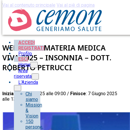
Vai al contenuto principale
Vai al piè di pagina
ACCEDI
WEBINAR – MATERIA MEDICA
REGISTRATI
Profilo
VIVA 2025 – INSONNIA – DOTT.
ESCI
Home
ROBERTO PETRUCCI
Area
riservata
L’Azienda
Inizia
: 7 Giugno 2025 alle 09:00 /
Finisce
: 7 Giugno 2025
Chi
alle 13:00
siamo
Mission
&
Vision
150
persone,