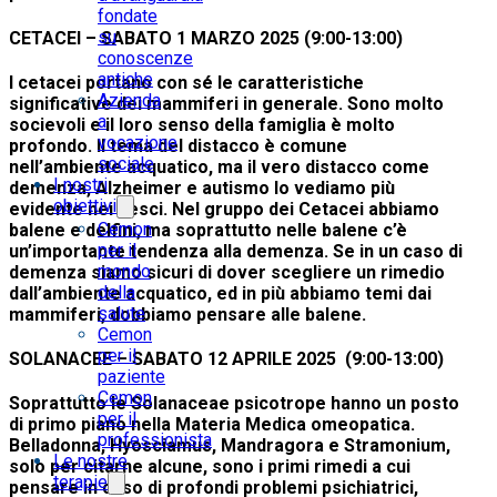
fondate
su
CETACEI –
SABATO 1 MARZO 2025
(9:00-13:00)
conoscenze
antiche
I cetacei portano con sé le caratteristiche
Azienda
significative dei mammiferi in generale. Sono molto
a
socievoli e il loro senso della famiglia è molto
vocazione
profondo. Il tema del distacco è comune
sociale
nell’ambiente acquatico, ma il vero distacco come
I nostri
demenza, Alzheimer e autismo lo vediamo più
obiettivi
evidente nei pesci. Nel gruppo dei Cetacei abbiamo
Cemon
balene e delfini, ma soprattutto nelle balene c’è
per il
un’importante tendenza alla demenza. Se in un caso di
mondo
demenza siamo sicuri di dover scegliere un rimedio
della
dall’ambiente acquatico, ed in più abbiamo temi dai
salute
mammiferi, dobbiamo pensare alle balene.
Cemon
per il
SOLANACEE –
SABATO 12 APRILE 2025
(
9:00-13:00
)
paziente
Cemon
Soprattutto le Solanaceae psicotrope hanno un posto
per il
di primo piano nella Materia Medica omeopatica.
professionista
Belladonna, Hyosciamus, Mandragora e Stramonium,
Le nostre
solo per citarne alcune, sono i primi rimedi a cui
terapie
pensare in caso di profondi problemi psichiatrici,