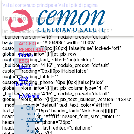
Vai al contenuto principale
Vai al piè di pagina
Iscrizione per clienti
[et_pb_section fb_built=”1″ admin_label=”BANNER ”
_builder_version=”4.16″ _module_preset=”default”
background_color=”#004986″ width=”100%”
ACCEDI
custom_padding=”20px||20px||false|false” locked=”off”
REGISTRATI
global_colors_info=”{}”][et_pb_row
Profilo
custom_padding_last_edited=”on|desktop”
ESCI
_builder_version=”4.16″ _module_preset=”default”
Home
custom_padding=”0px||0px||false|false”
custom_padding_tablet=””
Area
custom_padding_phone=”0px||0px||false|false”
riservata
global_colors_info=”{}”][et_pb_column type=”4_4″
_builder_version=”4.16″ _module_preset=”default”
L’Azienda
global_colors_info=”{}”][et_pb_text _builder_version=”4.24.0″
_module_preset=”default” text_text_color=”#ffffff”
Chi
text_font_size=”16px” header_font=”Noto Sans||||||||”
siamo
header_text_color=”#ffffff” header_font_size_tablet=””
Mission
header_font_size_phone=”26px”
&
header_font_size_last_edited=”on|phone”
Vision
global_colors_info=”{}”]