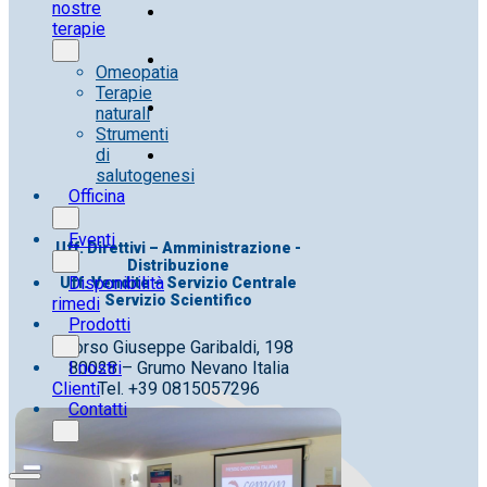
nostre
terapie
Omeopatia
Terapie
naturali
Strumenti
di
salutogenesi
Officina
Eventi
Uff. Direttivi – Amministrazione -
Distribuzione
Disponibilità
Uff. Vendite – Servizio Centrale
Servizio Scientifico
rimedi
Prodotti
Corso Giuseppe Garibaldi, 198
80028 – Grumo Nevano Italia
I nostri
Tel. +39 0815057296
Clienti
Contatti