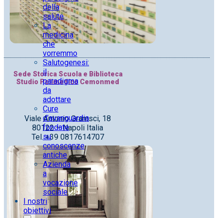
della
salute
La
medicina
che
vorremmo
Salutogenesi:
il
Sede Storica Scuola e Biblioteca
paradigma
Studio Polimedico Cemonmed
da
adottare
Cure
d’avanguardia
Viale Antonio Gramsci, 18
fondate
80122 – Napoli Italia
su
Tel. +39 0817614707
conoscenze
antiche
Azienda
a
vocazione
sociale
I nostri
obiettivi