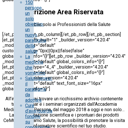
150
persone,
Iscrizione Area Riservata
un
solo
obiettivo:
Accessibile solo ai Professionisti della Salute
un
[/et_pb_text][/et_pb_column][/et_pb_row][/et_pb_section]
nuovo
[et_pb_section fb_built=”1″ _builder_version=”4.20.4″
paradigma
_module_preset=”default”
della
custom_padding=”0px||0px||false|false”
salute
global_colors_info=”{}”][et_pb_row _builder_version=”4.20.4″
La
_module_preset=”default” global_colors_info=”{}”]
medicina
[et_pb_column type=”4_4″ _builder_version=”4.20.4″
che
_module_preset=”default” global_colors_info=”{}”]
vorremmo
[et_pb_text _builder_version=”4.20.4″
Salutogenesi:
_module_preset=”default” text_font_size=”16px”
il
global_colors_info=”{}”]
paradigma
da
All’interno potrai trovare un ricchissimo archivio contenente
adottare
tutti i webinar e i seminari organizzati dall’Accademia
Cure
Medicina della Persona, dal maggio 2018 a oggi e non solo…
d’avanguardia
La documentazione scientifica e i prontuari dei prodotti
fondate
CeMON Generiamo Salute, la possibilità di prenotare la visita
su
di un informatore scientifico nel tuo studio.
conoscenze