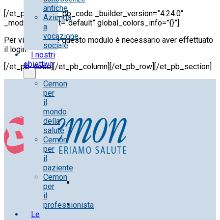
antiche
[/et_pb_text][et_pb_code _builder_version=”4.24.0″
Azienda
_module_preset=”default” global_colors_info=”{}”]
a
vocazione
Per visualizzare questo modulo è necessario aver effettuato
sociale
il login.
I nostri
obiettivi
[/et_pb_code][/et_pb_column][/et_pb_row][/et_pb_section]
Cemon
per
il
mondo
della
salute
Cemon
per
il
paziente
Cemon
per
il
professionista
Le