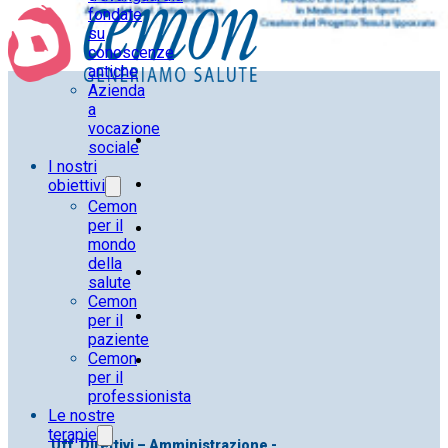
fondate
su
conoscenze
antiche
Azienda
a
vocazione
sociale
I nostri
obiettivi
Cemon
per il
mondo
della
salute
Cemon
per il
paziente
Cemon
per il
professionista
Le nostre
terapie
Uff. Direttivi – Amministrazione -