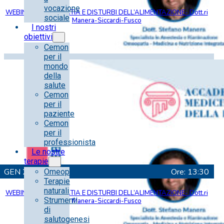
vocazione
WEBINAR – OMEOPATIA E DISTURBI DELL’ALIMENTAZIONE- Dott.ri
sociale
Manera-Siccardi-Fusco
I nostri
obiettivi
Cemon
per il
mondo
della
salute
Cemon
per il
paziente
Cemon
per il
professionista
Le nostre
terapie
GEN
27
Ore: 13:30
Omeopatia
Terapie
naturali
WEBINAR – OMEOPATIA E DISTURBI DELL’ALIMENTAZIONE- Dott.ri
Strumenti
Manera-Siccardi-Fusco
di
salutogenesi