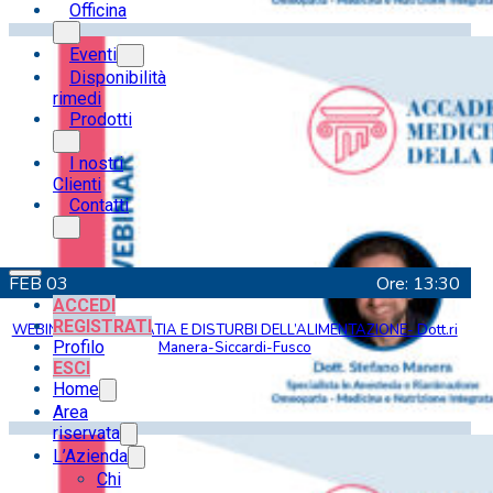
Officina
Eventi
Disponibilità
rimedi
Prodotti
I nostri
Clienti
Contatti
FEB
03
Ore: 13:30
ACCEDI
REGISTRATI
WEBINAR – OMEOPATIA E DISTURBI DELL’ALIMENTAZIONE- Dott.ri
Profilo
Manera-Siccardi-Fusco
ESCI
Home
Area
riservata
L’Azienda
Chi