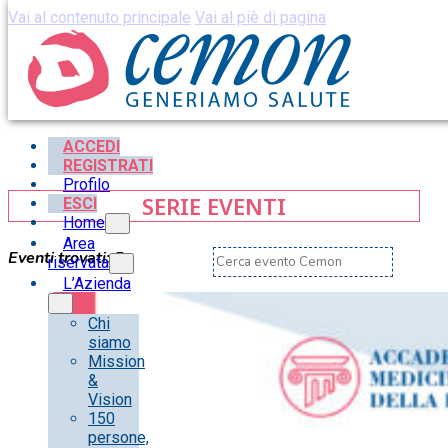
Vai al contenuto principale
Vai al piè di pagina
ACCEDI
REGISTRATI
Profilo
SERIE EVENTI
ESCI
Home
Area
Eventi trovati:
5
riservata
L’Azienda
Chi
siamo
Mission
&
Vision
150
persone,