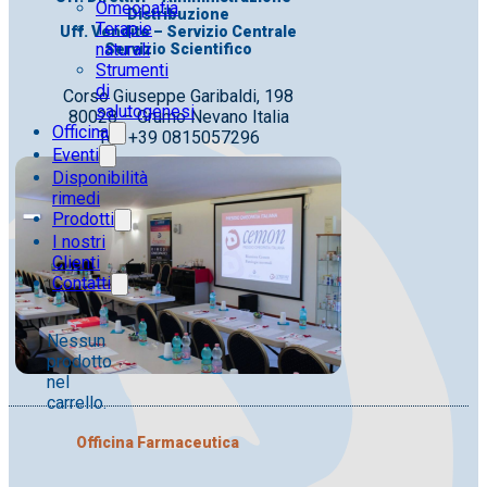
Omeopatia
Distribuzione
Terapie
Uff. Vendite – Servizio Centrale
naturali
Servizio Scientifico
Strumenti
di
Corso Giuseppe Garibaldi, 198
salutogenesi
80028 – Grumo Nevano Italia
Officina
Tel. +39 0815057296
Eventi
Disponibilità
rimedi
Prodotti
I nostri
Clienti
Contatti
Nessun
prodotto
nel
carrello.
Officina Farmaceutica