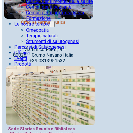
Cemon per il mondo della salute
Cemon per il paziente
Cemon per il professionista
Formazione
Officina Farmaceutica
Le nostre terapie
Omeopatia
Terapie naturali
Strumenti di salutogenesi
Percorsi di Salutogenesi
Via Enrico Fermi, 4
Officina
80028 – Grumo Nevano Italia
Eventi
Tel. +39 0813951532
Prodotti
Sede Storica Scuola e Biblioteca