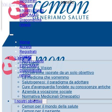
Registrati
carrello.
Vai al contenuto principale
Vai al piè di pagina
Contatti
I nostri Clienti
EXPOMAP
Disponibilità
rimedi
Home
Accedi
Registrati
Contatti
L’azienda
I nostri Clienti
Chi siamo
EXPOMAP
Mission & Vision
Disponibilità
150 persone ispirate da un solo obiettivo
rimedi
La medicina che vorremmo
Salutogenesi: il paradigma da adottare
Cure d’avanguardia fondate su conoscenze antiche
Azienda a vocazione sociale
Normativa Medicinali Omeopatici
I nostri obiettivi
Cemon per il mondo della salute
Cemon per il paziente