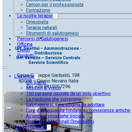
Cemon per il professionista
Formazione
Le nostre terapie
Omeopatia
Terapie naturali
Strumenti di salutogenesi
Percorsi di Salutogenesi
Officina
Uff. Direttivi – Amministrazione -
Eventi
Distribuzione
Prodotti
Uff. Vendite – Servizio Centrale
Servizio Scientifico
Corso Giuseppe Garibaldi, 198
L’azienda
80028 – Grumo Nevano Italia
Chi siamo
Tel. +39 0815057296
Mission & Vision
150 persone ispirate da un solo obiettivo
La medicina che vorremmo
Salutogenesi: il paradigma da adottare
Cure d’avanguardia fondate su conoscenze antiche
Azienda a vocazione sociale
Normativa Medicinali Omeopatici
I nostri obiettivi