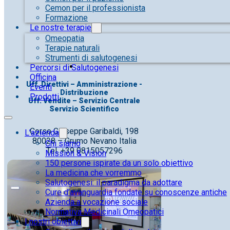
Cemon per il professionista
Formazione
Le nostre terapie
Omeopatia
Terapie naturali
Strumenti di salutogenesi
Percorsi di Salutogenesi
Officina
Uff. Direttivi – Amministrazione -
Eventi
Distribuzione
Prodotti
Uff. Vendite – Servizio Centrale
Servizio Scientifico
Corso Giuseppe Garibaldi, 198
L’azienda
80028 – Grumo Nevano Italia
Chi siamo
Tel. +39 0815057296
Mission & Vision
150 persone ispirate da un solo obiettivo
La medicina che vorremmo
Salutogenesi: il paradigma da adottare
Cure d’avanguardia fondate su conoscenze antiche
Azienda a vocazione sociale
Normativa Medicinali Omeopatici
I nostri obiettivi