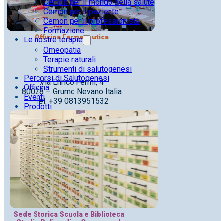
Cemon per il mondo della salute
Cemon per il paziente
Cemon per il professionista
Formazione
Officina Farmaceutica
Le nostre terapie
Omeopatia
Terapie naturali
Strumenti di salutogenesi
Percorsi di Salutogenesi
Via Enrico Fermi, 4
Officina
80028 – Grumo Nevano Italia
Eventi
Tel. +39 0813951532
Prodotti
Sede Storica Scuola e Biblioteca