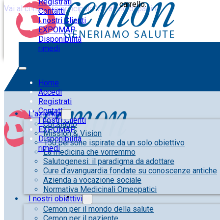
Registrati
carrello.
Vai al contenuto principale
Vai al piè di pagina
Contatti
I nostri Clienti
EXPOMAP
Disponibilità
rimedi
Home
Accedi
Registrati
Contatti
L’azienda
I nostri Clienti
Chi siamo
EXPOMAP
Mission & Vision
Disponibilità
150 persone ispirate da un solo obiettivo
rimedi
La medicina che vorremmo
Salutogenesi: il paradigma da adottare
Cure d’avanguardia fondate su conoscenze antiche
Azienda a vocazione sociale
Normativa Medicinali Omeopatici
I nostri obiettivi
Cemon per il mondo della salute
Cemon per il paziente