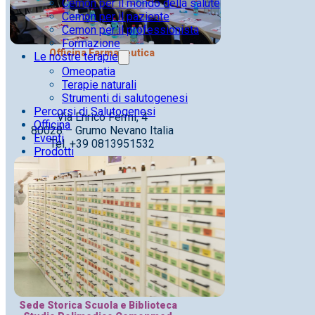
Cemon per il mondo della salute
Cemon per il paziente
Cemon per il professionista
Formazione
Officina Farmaceutica
Le nostre terapie
Omeopatia
Terapie naturali
Strumenti di salutogenesi
Percorsi di Salutogenesi
Via Enrico Fermi, 4
Officina
80028 – Grumo Nevano Italia
Eventi
Tel. +39 0813951532
Prodotti
Sede Storica Scuola e Biblioteca