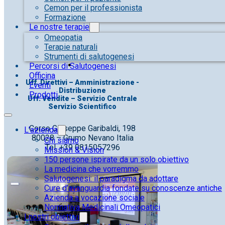
Cemon per il professionista
Formazione
Le nostre terapie
Omeopatia
Terapie naturali
Strumenti di salutogenesi
Percorsi di Salutogenesi
Officina
Uff. Direttivi – Amministrazione -
Eventi
Distribuzione
Prodotti
Uff. Vendite – Servizio Centrale
Servizio Scientifico
Corso Giuseppe Garibaldi, 198
L’azienda
80028 – Grumo Nevano Italia
Chi siamo
Tel. +39 0815057296
Mission & Vision
150 persone ispirate da un solo obiettivo
La medicina che vorremmo
Salutogenesi: il paradigma da adottare
Cure d’avanguardia fondate su conoscenze antiche
Azienda a vocazione sociale
Normativa Medicinali Omeopatici
I nostri obiettivi