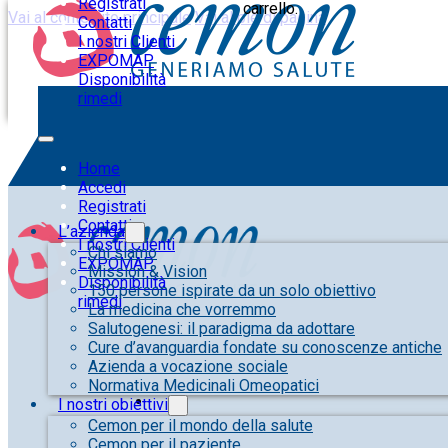
Registrati
carrello.
Vai al contenuto principale
Vai al piè di pagina
Contatti
I nostri Clienti
EXPOMAP
Disponibilità
rimedi
Home
Accedi
Registrati
Contatti
L’azienda
I nostri Clienti
Chi siamo
EXPOMAP
Mission & Vision
Disponibilità
150 persone ispirate da un solo obiettivo
rimedi
La medicina che vorremmo
Salutogenesi: il paradigma da adottare
Cure d’avanguardia fondate su conoscenze antiche
Azienda a vocazione sociale
Normativa Medicinali Omeopatici
I nostri obiettivi
Cemon per il mondo della salute
Cemon per il paziente