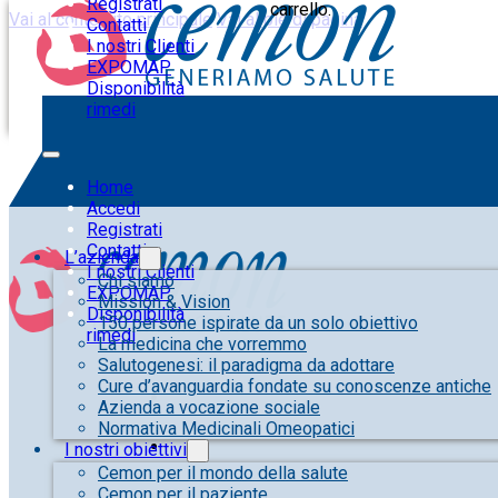
Registrati
carrello.
Vai al contenuto principale
Vai al piè di pagina
Contatti
I nostri Clienti
EXPOMAP
Disponibilità
rimedi
Home
Accedi
Registrati
Contatti
L’azienda
I nostri Clienti
Chi siamo
EXPOMAP
Mission & Vision
Disponibilità
150 persone ispirate da un solo obiettivo
rimedi
La medicina che vorremmo
Salutogenesi: il paradigma da adottare
Cure d’avanguardia fondate su conoscenze antiche
Azienda a vocazione sociale
Normativa Medicinali Omeopatici
I nostri obiettivi
Cemon per il mondo della salute
Cemon per il paziente