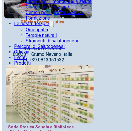
Cemon per il mondo della salute
Cemon per il paziente
Cemon per il professionista
Formazione
Officina Farmaceutica
Le nostre terapie
Omeopatia
Terapie naturali
Strumenti di salutogenesi
Percorsi di Salutogenesi
Via Enrico Fermi, 4
Officina
80028 – Grumo Nevano Italia
Eventi
Tel. +39 0813951532
Prodotti
Sede Storica Scuola e Biblioteca