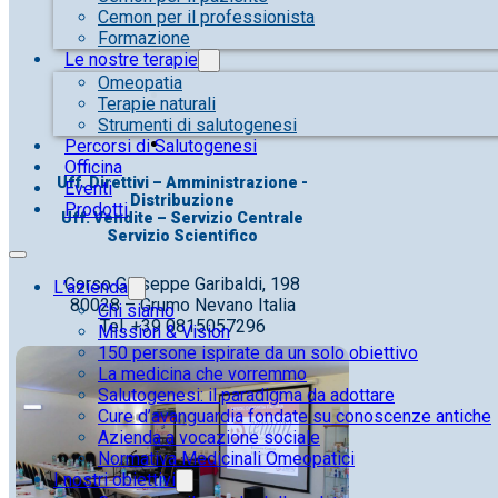
Cemon per il professionista
Formazione
Le nostre terapie
Omeopatia
Terapie naturali
Strumenti di salutogenesi
Percorsi di Salutogenesi
Officina
Uff. Direttivi – Amministrazione -
Eventi
Distribuzione
Prodotti
Uff. Vendite – Servizio Centrale
Servizio Scientifico
Corso Giuseppe Garibaldi, 198
L’azienda
80028 – Grumo Nevano Italia
Chi siamo
Tel. +39 0815057296
Mission & Vision
150 persone ispirate da un solo obiettivo
La medicina che vorremmo
Salutogenesi: il paradigma da adottare
Cure d’avanguardia fondate su conoscenze antiche
Azienda a vocazione sociale
Normativa Medicinali Omeopatici
I nostri obiettivi