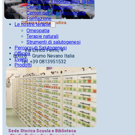
Cemon per il mondo della salute
Cemon per il paziente
Cemon per il professionista
Formazione
Officina Farmaceutica
Le nostre terapie
Omeopatia
Terapie naturali
Strumenti di salutogenesi
Percorsi di Salutogenesi
Via Enrico Fermi, 4
Officina
80028 – Grumo Nevano Italia
Eventi
Tel. +39 0813951532
Prodotti
Sede Storica Scuola e Biblioteca