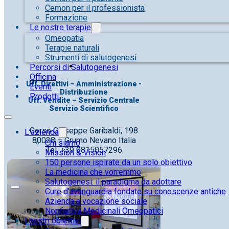
Cemon per il professionista
Formazione
Le nostre terapie
Omeopatia
Terapie naturali
Strumenti di salutogenesi
Percorsi di Salutogenesi
Officina
Uff. Direttivi – Amministrazione -
Eventi
Distribuzione
Prodotti
Uff. Vendite – Servizio Centrale
Servizio Scientifico
Corso Giuseppe Garibaldi, 198
L’azienda
80028 – Grumo Nevano Italia
Chi siamo
Tel. +39 0815057296
Mission & Vision
150 persone ispirate da un solo obiettivo
La medicina che vorremmo
Salutogenesi: il paradigma da adottare
Cure d’avanguardia fondate su conoscenze antiche
Azienda a vocazione sociale
Normativa Medicinali Omeopatici
I nostri obiettivi