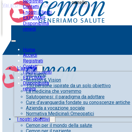
Registrati
carrello.
Vai al contenuto principale
Vai al piè di pagina
Contatti
I nostri Clienti
EXPOMAP
Disponibilità
rimedi
Home
Accedi
Registrati
Contatti
L’azienda
I nostri Clienti
Chi siamo
EXPOMAP
Mission & Vision
Disponibilità
150 persone ispirate da un solo obiettivo
rimedi
La medicina che vorremmo
Salutogenesi: il paradigma da adottare
Cure d’avanguardia fondate su conoscenze antiche
Azienda a vocazione sociale
Normativa Medicinali Omeopatici
I nostri obiettivi
Cemon per il mondo della salute
Cemon per il paziente