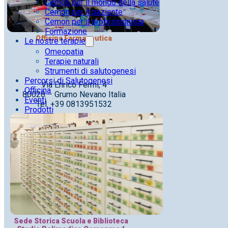
Cemon per il mondo della salute
Cemon per il paziente
Cemon per il professionista
Formazione
Officina Farmaceutica
Le nostre terapie
Omeopatia
Terapie naturali
Strumenti di salutogenesi
Percorsi di Salutogenesi
Via Enrico Fermi, 4
Officina
80028 – Grumo Nevano Italia
Eventi
Tel. +39 0813951532
Prodotti
Sede Storica Scuola e Biblioteca