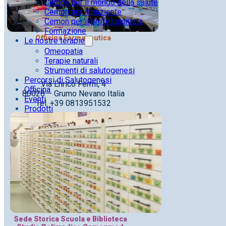
Cemon per il mondo della salute
Cemon per il paziente
Cemon per il professionista
Formazione
Officina Farmaceutica
Le nostre terapie
Omeopatia
Terapie naturali
Strumenti di salutogenesi
Percorsi di Salutogenesi
Via Enrico Fermi, 4
Officina
80028 – Grumo Nevano Italia
Eventi
Tel. +39 0813951532
Prodotti
Sede Storica Scuola e Biblioteca