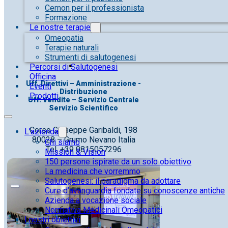
Cemon per il professionista
Formazione
Le nostre terapie
Omeopatia
Terapie naturali
Strumenti di salutogenesi
Percorsi di Salutogenesi
Officina
Uff. Direttivi – Amministrazione -
Eventi
Distribuzione
Prodotti
Uff. Vendite – Servizio Centrale
Servizio Scientifico
Corso Giuseppe Garibaldi, 198
L’azienda
80028 – Grumo Nevano Italia
Chi siamo
Tel. +39 0815057296
Mission & Vision
150 persone ispirate da un solo obiettivo
La medicina che vorremmo
Salutogenesi: il paradigma da adottare
Cure d’avanguardia fondate su conoscenze antiche
Azienda a vocazione sociale
Normativa Medicinali Omeopatici
I nostri obiettivi