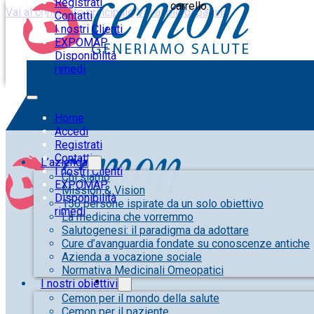
Registrati
carrello.
Vai al contenuto principale
Vai al piè di pagina
Contatti
I nostri Clienti
EXPOMAP
Disponibilità
rimedi
Home
Accedi
Registrati
Contatti
L’azienda
I nostri Clienti
Chi siamo
EXPOMAP
Mission & Vision
Disponibilità
150 persone ispirate da un solo obiettivo
rimedi
La medicina che vorremmo
Salutogenesi: il paradigma da adottare
Cure d’avanguardia fondate su conoscenze antiche
Azienda a vocazione sociale
Normativa Medicinali Omeopatici
I nostri obiettivi
Cemon per il mondo della salute
Cemon per il paziente