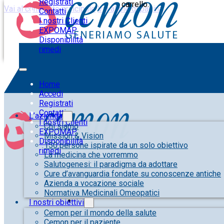
Registrati
carrello.
Vai al contenuto principale
Vai al piè di pagina
Contatti
I nostri Clienti
EXPOMAP
Disponibilità
rimedi
Home
Accedi
Registrati
Contatti
L’azienda
I nostri Clienti
Chi siamo
EXPOMAP
Mission & Vision
Disponibilità
150 persone ispirate da un solo obiettivo
rimedi
La medicina che vorremmo
Salutogenesi: il paradigma da adottare
Cure d’avanguardia fondate su conoscenze antiche
Azienda a vocazione sociale
Normativa Medicinali Omeopatici
I nostri obiettivi
Cemon per il mondo della salute
Cemon per il paziente