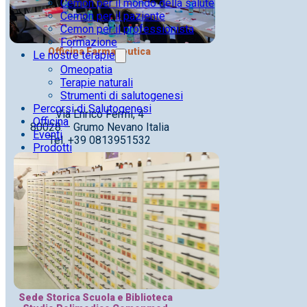
Cemon per il mondo della salute
Cemon per il paziente
Cemon per il professionista
Formazione
Officina Farmaceutica
Le nostre terapie
Omeopatia
Terapie naturali
Strumenti di salutogenesi
Percorsi di Salutogenesi
Via Enrico Fermi, 4
Officina
80028 – Grumo Nevano Italia
Eventi
Tel. +39 0813951532
Prodotti
Sede Storica Scuola e Biblioteca