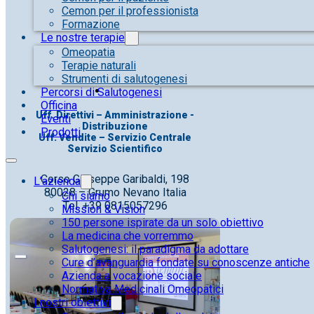
Cemon per il professionista
Formazione
Le nostre terapie
Omeopatia
Terapie naturali
Strumenti di salutogenesi
Percorsi di Salutogenesi
Officina
Uff. Direttivi – Amministrazione -
Eventi
Distribuzione
Prodotti
Uff. Vendite – Servizio Centrale
Servizio Scientifico
Corso Giuseppe Garibaldi, 198
L’azienda
80028 – Grumo Nevano Italia
Chi siamo
Tel. +39 0815057296
Mission & Vision
150 persone ispirate da un solo obiettivo
La medicina che vorremmo
Salutogenesi: il paradigma da adottare
Cure d’avanguardia fondate su conoscenze antiche
Azienda a vocazione sociale
Normativa Medicinali Omeopatici
I nostri obiettivi