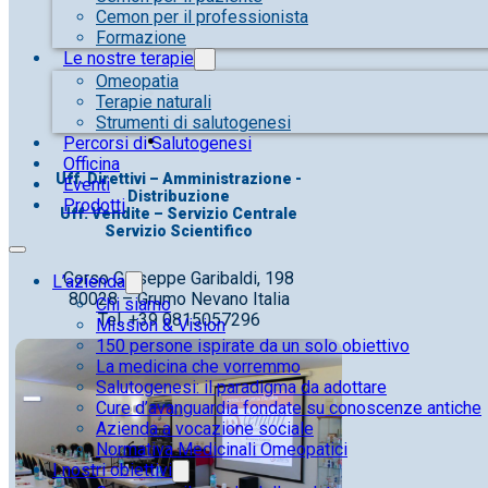
Cemon per il professionista
Formazione
Le nostre terapie
Omeopatia
Terapie naturali
Strumenti di salutogenesi
Percorsi di Salutogenesi
Officina
Uff. Direttivi – Amministrazione -
Eventi
Distribuzione
Prodotti
Uff. Vendite – Servizio Centrale
Servizio Scientifico
Corso Giuseppe Garibaldi, 198
L’azienda
80028 – Grumo Nevano Italia
Chi siamo
Tel. +39 0815057296
Mission & Vision
150 persone ispirate da un solo obiettivo
La medicina che vorremmo
Salutogenesi: il paradigma da adottare
Cure d’avanguardia fondate su conoscenze antiche
Azienda a vocazione sociale
Normativa Medicinali Omeopatici
I nostri obiettivi