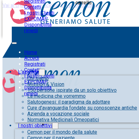
Registrati
carrello.
Vai al contenuto principale
Vai al piè di pagina
Contatti
I nostri Clienti
EXPOMAP
Disponibilità
rimedi
Home
Accedi
Registrati
Contatti
L’azienda
I nostri Clienti
Chi siamo
EXPOMAP
Mission & Vision
Disponibilità
150 persone ispirate da un solo obiettivo
rimedi
La medicina che vorremmo
Salutogenesi: il paradigma da adottare
Cure d’avanguardia fondate su conoscenze antiche
Azienda a vocazione sociale
Normativa Medicinali Omeopatici
I nostri obiettivi
Cemon per il mondo della salute
Cemon per il paziente