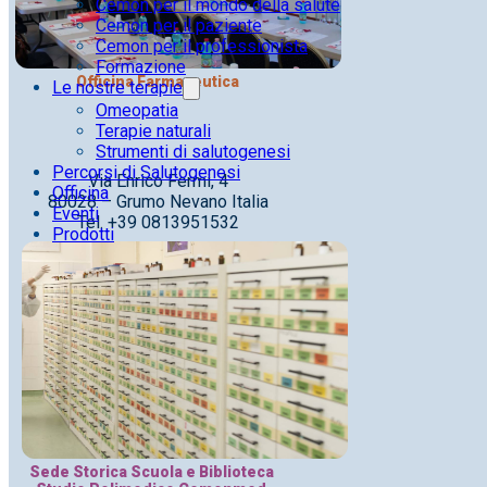
Cemon per il mondo della salute
Cemon per il paziente
Cemon per il professionista
Formazione
Officina Farmaceutica
Le nostre terapie
Omeopatia
Terapie naturali
Strumenti di salutogenesi
Percorsi di Salutogenesi
Via Enrico Fermi, 4
Officina
80028 – Grumo Nevano Italia
Eventi
Tel. +39 0813951532
Prodotti
Sede Storica Scuola e Biblioteca