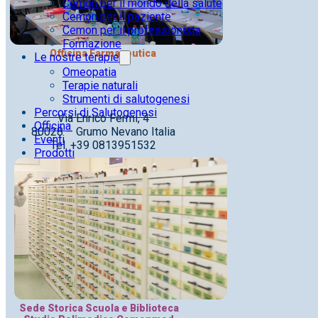
Cemon per il mondo della salute
Cemon per il paziente
Cemon per il professionista
Formazione
Officina Farmaceutica
Le nostre terapie
Omeopatia
Terapie naturali
Strumenti di salutogenesi
Percorsi di Salutogenesi
Via Enrico Fermi, 4
Officina
80028 – Grumo Nevano Italia
Eventi
Tel. +39 0813951532
Prodotti
Sede Storica Scuola e Biblioteca