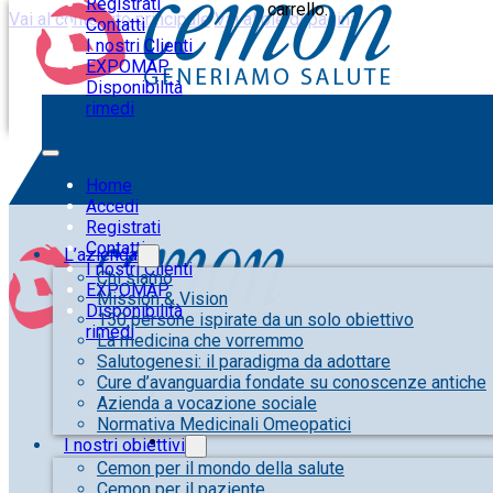
Registrati
carrello.
Vai al contenuto principale
Vai al piè di pagina
Contatti
I nostri Clienti
EXPOMAP
Disponibilità
rimedi
Home
Accedi
Registrati
Contatti
L’azienda
I nostri Clienti
Chi siamo
EXPOMAP
Mission & Vision
Disponibilità
150 persone ispirate da un solo obiettivo
rimedi
La medicina che vorremmo
Salutogenesi: il paradigma da adottare
Cure d’avanguardia fondate su conoscenze antiche
Azienda a vocazione sociale
Normativa Medicinali Omeopatici
I nostri obiettivi
Cemon per il mondo della salute
Cemon per il paziente