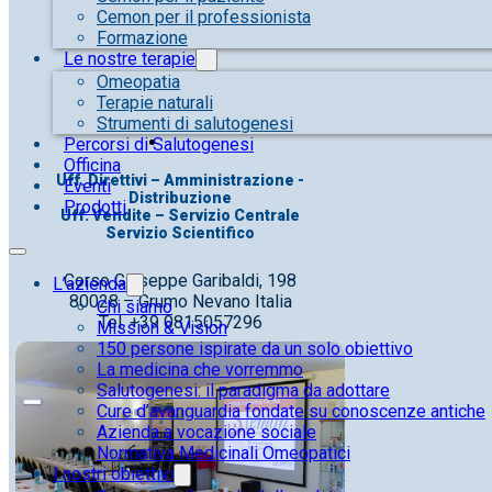
Cemon per il professionista
Formazione
Le nostre terapie
Omeopatia
Terapie naturali
Strumenti di salutogenesi
Percorsi di Salutogenesi
Officina
Uff. Direttivi – Amministrazione -
Eventi
Distribuzione
Prodotti
Uff. Vendite – Servizio Centrale
Servizio Scientifico
Corso Giuseppe Garibaldi, 198
L’azienda
80028 – Grumo Nevano Italia
Chi siamo
Tel. +39 0815057296
Mission & Vision
150 persone ispirate da un solo obiettivo
La medicina che vorremmo
Salutogenesi: il paradigma da adottare
Cure d’avanguardia fondate su conoscenze antiche
Azienda a vocazione sociale
Normativa Medicinali Omeopatici
I nostri obiettivi