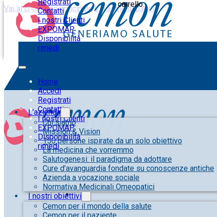
Registrati
carrello.
Vai al contenuto principale
Vai al piè di pagina
Contatti
I nostri Clienti
EXPOMAP
Disponibilità
rimedi
Home
Accedi
Registrati
Contatti
L’azienda
I nostri Clienti
Chi siamo
EXPOMAP
Mission & Vision
Disponibilità
150 persone ispirate da un solo obiettivo
rimedi
La medicina che vorremmo
Salutogenesi: il paradigma da adottare
Cure d’avanguardia fondate su conoscenze antiche
Azienda a vocazione sociale
Normativa Medicinali Omeopatici
I nostri obiettivi
Cemon per il mondo della salute
Cemon per il paziente