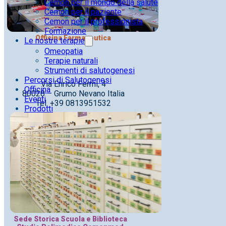
Cemon per il mondo della salute
Cemon per il paziente
Cemon per il professionista
Formazione
Officina Farmaceutica
Le nostre terapie
Omeopatia
Terapie naturali
Strumenti di salutogenesi
Percorsi di Salutogenesi
Via Enrico Fermi, 4
Officina
80028 – Grumo Nevano Italia
Eventi
Tel. +39 0813951532
Prodotti
Sede Storica Scuola e Biblioteca