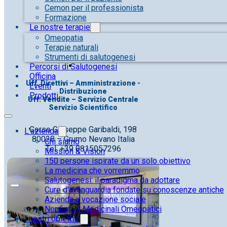
Cemon per il professionista
Formazione
Le nostre terapie
Omeopatia
Terapie naturali
Strumenti di salutogenesi
Percorsi di Salutogenesi
Officina
Uff. Direttivi – Amministrazione -
Eventi
Distribuzione
Prodotti
Uff. Vendite – Servizio Centrale
Servizio Scientifico
Corso Giuseppe Garibaldi, 198
L’azienda
80028 – Grumo Nevano Italia
Chi siamo
Tel. +39 0815057296
Mission & Vision
150 persone ispirate da un solo obiettivo
La medicina che vorremmo
Salutogenesi: il paradigma da adottare
Cure d’avanguardia fondate su conoscenze antiche
Azienda a vocazione sociale
Normativa Medicinali Omeopatici
I nostri obiettivi