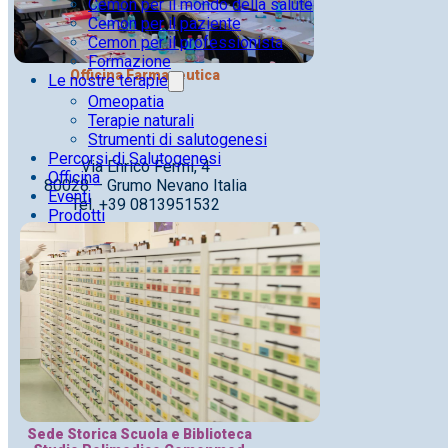
Cemon per il mondo della salute
Cemon per il paziente
Cemon per il professionista
Formazione
Officina Farmaceutica
Le nostre terapie
Omeopatia
Terapie naturali
Strumenti di salutogenesi
Percorsi di Salutogenesi
Via Enrico Fermi, 4
Officina
80028 – Grumo Nevano Italia
Eventi
Tel. +39 0813951532
Prodotti
Sede Storica Scuola e Biblioteca