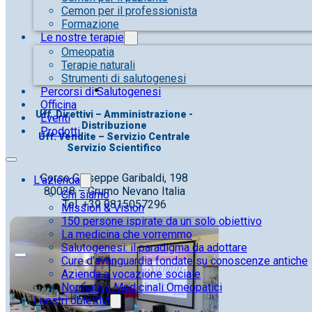
Cemon per il professionista
Formazione
Le nostre terapie
Omeopatia
Terapie naturali
Strumenti di salutogenesi
Percorsi di Salutogenesi
Officina
Uff. Direttivi – Amministrazione -
Eventi
Distribuzione
Prodotti
Uff. Vendite – Servizio Centrale
Servizio Scientifico
Corso Giuseppe Garibaldi, 198
L’azienda
80028 – Grumo Nevano Italia
Chi siamo
Tel. +39 0815057296
Mission & Vision
150 persone ispirate da un solo obiettivo
La medicina che vorremmo
Salutogenesi: il paradigma da adottare
Cure d’avanguardia fondate su conoscenze antiche
Azienda a vocazione sociale
Normativa Medicinali Omeopatici
I nostri obiettivi