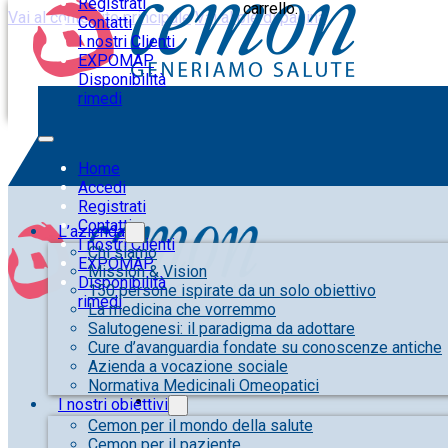
Registrati
carrello.
Vai al contenuto principale
Vai al piè di pagina
Contatti
I nostri Clienti
EXPOMAP
Disponibilità
rimedi
Home
Accedi
Registrati
Contatti
L’azienda
I nostri Clienti
Chi siamo
EXPOMAP
Mission & Vision
Disponibilità
150 persone ispirate da un solo obiettivo
rimedi
La medicina che vorremmo
Salutogenesi: il paradigma da adottare
Cure d’avanguardia fondate su conoscenze antiche
Azienda a vocazione sociale
Normativa Medicinali Omeopatici
I nostri obiettivi
Cemon per il mondo della salute
Cemon per il paziente