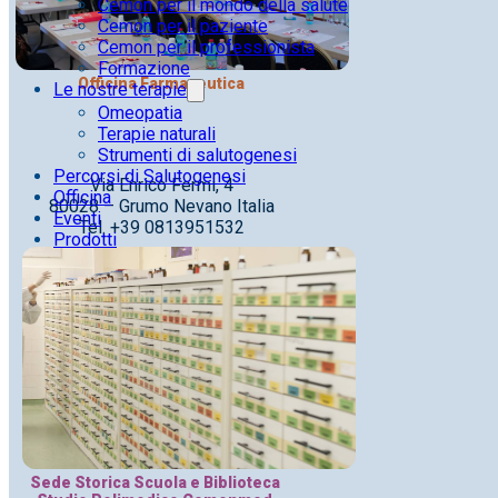
Cemon per il mondo della salute
Cemon per il paziente
Cemon per il professionista
Formazione
Officina Farmaceutica
Le nostre terapie
Omeopatia
Terapie naturali
Strumenti di salutogenesi
Percorsi di Salutogenesi
Via Enrico Fermi, 4
Officina
80028 – Grumo Nevano Italia
Eventi
Tel. +39 0813951532
Prodotti
Sede Storica Scuola e Biblioteca