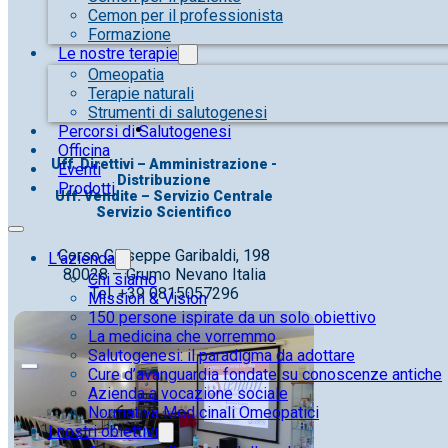
Cemon per il professionista
Formazione
Le nostre terapie
Omeopatia
Terapie naturali
Strumenti di salutogenesi
Percorsi di Salutogenesi
Officina
Uff. Direttivi – Amministrazione -
Eventi
Distribuzione
Prodotti
Uff. Vendite – Servizio Centrale
Servizio Scientifico
Corso Giuseppe Garibaldi, 198
L’azienda
80028 – Grumo Nevano Italia
Chi siamo
Tel. +39 0815057296
Mission & Vision
150 persone ispirate da un solo obiettivo
La medicina che vorremmo
Salutogenesi: il paradigma da adottare
Cure d’avanguardia fondate su conoscenze antiche
Azienda a vocazione sociale
Normativa Medicinali Omeopatici
I nostri obiettivi