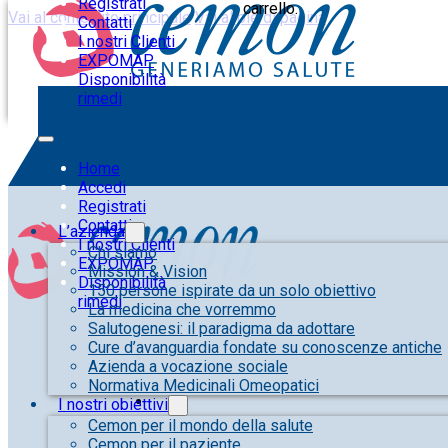
Registrati
carrello.
Vai al contenuto principale
Vai al piè di pagina
Contatti
I nostri Clienti
EXPOMAP
Disponibilità
rimedi
Home
Accedi
Registrati
Contatti
L’azienda
I nostri Clienti
Chi siamo
EXPOMAP
Mission & Vision
Disponibilità
150 persone ispirate da un solo obiettivo
rimedi
La medicina che vorremmo
Salutogenesi: il paradigma da adottare
Cure d’avanguardia fondate su conoscenze antiche
Azienda a vocazione sociale
Normativa Medicinali Omeopatici
I nostri obiettivi
Cemon per il mondo della salute
Cemon per il paziente