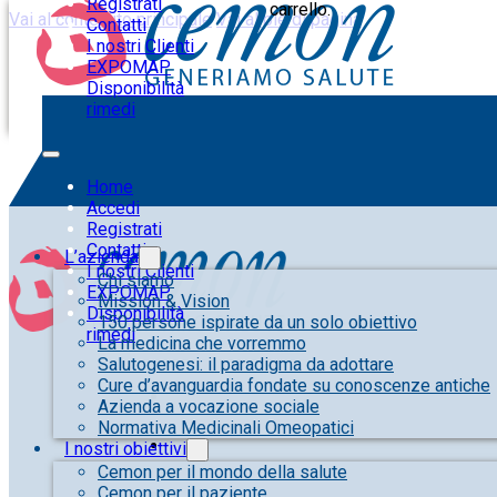
Registrati
carrello.
Vai al contenuto principale
Vai al piè di pagina
Contatti
I nostri Clienti
EXPOMAP
Disponibilità
rimedi
Home
Accedi
Registrati
Contatti
L’azienda
I nostri Clienti
Chi siamo
EXPOMAP
Mission & Vision
Disponibilità
150 persone ispirate da un solo obiettivo
rimedi
La medicina che vorremmo
Salutogenesi: il paradigma da adottare
Cure d’avanguardia fondate su conoscenze antiche
Azienda a vocazione sociale
Normativa Medicinali Omeopatici
I nostri obiettivi
Cemon per il mondo della salute
Cemon per il paziente