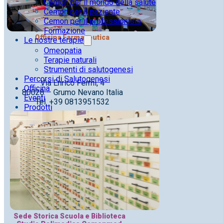
Cemon per il mondo della salute
Cemon per il paziente
Cemon per il professionista
Formazione
Officina Farmaceutica
Le nostre terapie
Omeopatia
Terapie naturali
Strumenti di salutogenesi
Percorsi di Salutogenesi
Via Enrico Fermi, 4
Officina
80028 – Grumo Nevano Italia
Eventi
Tel. +39 0813951532
Prodotti
Sede Storica Scuola e Biblioteca