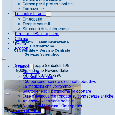
Cemon per il professionista
Formazione
Le nostre terapie
Omeopatia
Terapie naturali
Strumenti di salutogenesi
Percorsi di Salutogenesi
Officina
Uff. Direttivi – Amministrazione -
Eventi
Distribuzione
Prodotti
Uff. Vendite – Servizio Centrale
Servizio Scientifico
Corso Giuseppe Garibaldi, 198
L’azienda
80028 – Grumo Nevano Italia
Chi siamo
Tel. +39 0815057296
Mission & Vision
150 persone ispirate da un solo obiettivo
La medicina che vorremmo
Salutogenesi: il paradigma da adottare
Cure d’avanguardia fondate su conoscenze antiche
Azienda a vocazione sociale
Normativa Medicinali Omeopatici
I nostri obiettivi