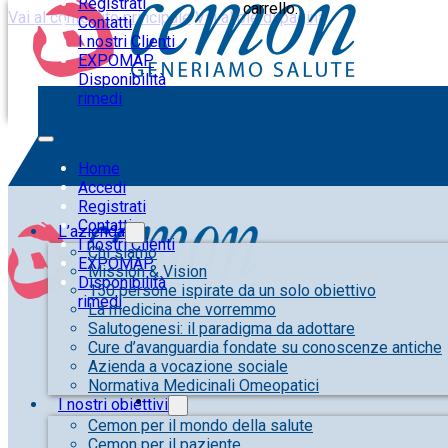
Registrati
carrello.
Vai al contenuto principale
Vai al piè di pagina
Contatti
I nostri Clienti
EXPOMAP
Disponibilità
rimedi
Home
Accedi
Registrati
Contatti
L’azienda
I nostri Clienti
Chi siamo
EXPOMAP
Mission & Vision
Disponibilità
150 persone ispirate da un solo obiettivo
rimedi
La medicina che vorremmo
Salutogenesi: il paradigma da adottare
Cure d’avanguardia fondate su conoscenze antiche
Azienda a vocazione sociale
Normativa Medicinali Omeopatici
I nostri obiettivi
Cemon per il mondo della salute
Cemon per il paziente