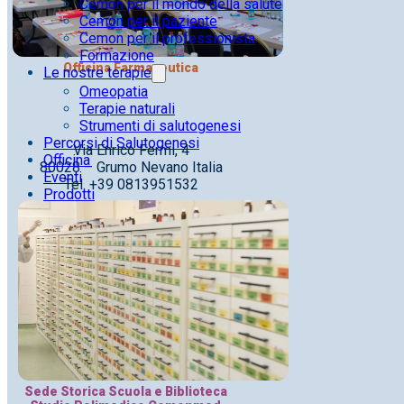
Cemon per il mondo della salute
Cemon per il paziente
Cemon per il professionista
Formazione
Officina Farmaceutica
Le nostre terapie
Omeopatia
Terapie naturali
Strumenti di salutogenesi
Percorsi di Salutogenesi
Via Enrico Fermi, 4
Officina
80028 – Grumo Nevano Italia
Eventi
Tel. +39 0813951532
Prodotti
Sede Storica Scuola e Biblioteca