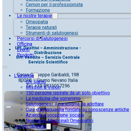
Cemon per il professionista
Formazione
Le nostre terapie
Omeopatia
Terapie naturali
Strumenti di salutogenesi
Percorsi di Salutogenesi
Officina
Uff. Direttivi – Amministrazione -
Eventi
Distribuzione
Prodotti
Uff. Vendite – Servizio Centrale
Servizio Scientifico
Corso Giuseppe Garibaldi, 198
L’azienda
80028 – Grumo Nevano Italia
Chi siamo
Tel. +39 0815057296
Mission & Vision
150 persone ispirate da un solo obiettivo
La medicina che vorremmo
Salutogenesi: il paradigma da adottare
Cure d’avanguardia fondate su conoscenze antiche
Azienda a vocazione sociale
Normativa Medicinali Omeopatici
I nostri obiettivi