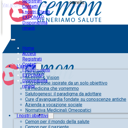
Registrati
carrello.
Vai al contenuto principale
Vai al piè di pagina
Contatti
I nostri Clienti
EXPOMAP
Disponibilità
rimedi
Home
Accedi
Registrati
Contatti
L’azienda
I nostri Clienti
Chi siamo
EXPOMAP
Mission & Vision
Disponibilità
150 persone ispirate da un solo obiettivo
rimedi
La medicina che vorremmo
Salutogenesi: il paradigma da adottare
Cure d’avanguardia fondate su conoscenze antiche
Azienda a vocazione sociale
Normativa Medicinali Omeopatici
I nostri obiettivi
Cemon per il mondo della salute
Cemon per il paziente