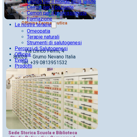
Cemon per il mondo della salute
Cemon per il paziente
Cemon per il professionista
Formazione
Officina Farmaceutica
Le nostre terapie
Omeopatia
Terapie naturali
Strumenti di salutogenesi
Percorsi di Salutogenesi
Via Enrico Fermi, 4
Officina
80028 – Grumo Nevano Italia
Eventi
Tel. +39 0813951532
Prodotti
Sede Storica Scuola e Biblioteca