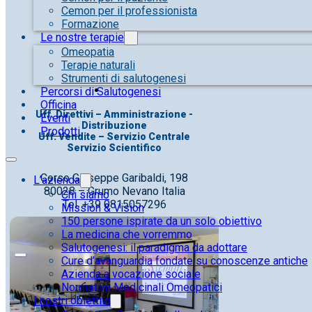
Cemon per il professionista
Formazione
Le nostre terapie
Omeopatia
Terapie naturali
Strumenti di salutogenesi
Percorsi di Salutogenesi
Officina
Uff. Direttivi – Amministrazione -
Eventi
Distribuzione
Prodotti
Uff. Vendite – Servizio Centrale
Servizio Scientifico
Corso Giuseppe Garibaldi, 198
L’azienda
80028 – Grumo Nevano Italia
Chi siamo
Tel. +39 0815057296
Mission & Vision
150 persone ispirate da un solo obiettivo
La medicina che vorremmo
Salutogenesi: il paradigma da adottare
Cure d’avanguardia fondate su conoscenze antiche
Azienda a vocazione sociale
Normativa Medicinali Omeopatici
I nostri obiettivi