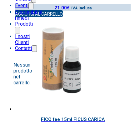
Eventi
21.00
€
IVA inclusa
Disponibilità
AGGIUNGI AL CARRELLO
rimedi
Prodotti
I nostri
Clienti
Contatti
Nessun
prodotto
nel
carrello.
FICO fee 15ml FICUS CARICA