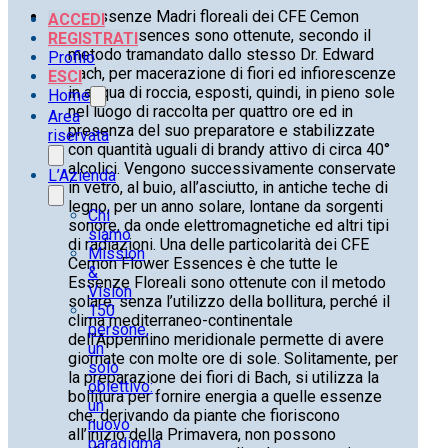
Le Essenze Madri floreali dei CFE Cemon
ACCEDI
Flower Essences sono ottenute, secondo il
REGISTRATI
metodo tramandato dallo stesso Dr. Edward
Profilo
Bach, per macerazione di fiori ed infiorescenze
ESCI
in acqua di roccia, esposti, quindi, in pieno sole
Home
nel luogo di raccolta per quattro ore ed in
Area
presenza del suo preparatore e stabilizzate
riservata
con quantità uguali di brandy attivo di circa 40°
alcolici. Vengono successivamente conservate
L’Azienda
in vetro, al buio, all’asciutto, in antiche teche di
legno, per un anno solare, lontane da sorgenti
Chi
sonore, da onde elettromagnetiche ed altri tipi
siamo
di radiazioni. Una delle particolarità dei CFE
Mission
Cemon Flower Essences è che tutte le
&
Essenze Floreali sono ottenute con il metodo
Vision
solare, senza l’utilizzo della bollitura, perché il
150
clima mediterraneo-continentale
persone,
dell’Appennino meridionale permette di avere
un
giornate con molte ore di sole. Solitamente, per
solo
la preparazione dei fiori di Bach, si utilizza la
obiettivo:
bollitura per fornire energia a quelle essenze
un
che, derivando da piante che fioriscono
nuovo
all’inizio della Primavera, non possono
paradigma