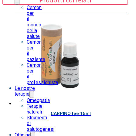
Prodotti correlati
Cemon
per
il
mondo
della
salute
Cemon
per
il
paziente
Cemon
per
il
professionista
Le nostre
terapie
Omeopatia
Terapie
naturali
CARPINO fee 15ml
Strumenti
di
salutogenesi
Officina