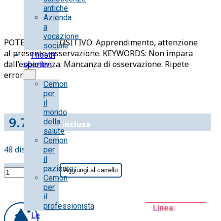
antiche
Azienda
a
vocazione
POTENZIALE POSITIVO: Apprendimento, attenzione
sociale
al presente, osservazione. KEYWORDS: Non impara
I nostri
dall’esperienza. Mancanza di osservazione. Ripete
obiettivi
errori
Cemon
per
il
mondo
9.70
€
della
IVA inclusa
salute
Cemon
48 disponibili
per
il
CHESTNUT
paziente
Aggiungi al carrello
BUD
Cemon
per
CFE
il
STO
professionista
Linea:
BOT
Le