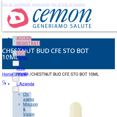
Vai al contenuto principale
Vai al piè di pagina
ACCEDI
REGISTRATI
Profilo
CHESTNUT BUD CFE STO BOT
ESCI
10ML
Home
Area
riservata
Home
/
Varie
/
CHESTNUT BUD CFE STO BOT 10ML
🔍
L’Azienda
Chi
siamo
Mission
&
Vision