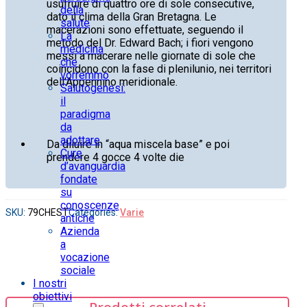
usufruire di quattro ore di sole consecutive,
della
dato il clima della Gran Bretagna. Le
salute
macerazioni sono effettuate, seguendo il
La
metodo del Dr. Edward Bach; i fiori vengono
medicina
messi a macerare nelle giornate di sole che
che
coincidono con la fase di plenilunio, nei territori
vorremmo
dell’Appennino meridionale.
Salutogenesi:
il
paradigma
da
adottare
Da diluire in “aqua miscela base” e poi
Cure
prendere 4 gocce 4 volte die
d’avanguardia
fondate
su
conoscenze
SKU:
79CHEST
Categories:
Varie
antiche
Azienda
a
vocazione
sociale
I nostri
obiettivi