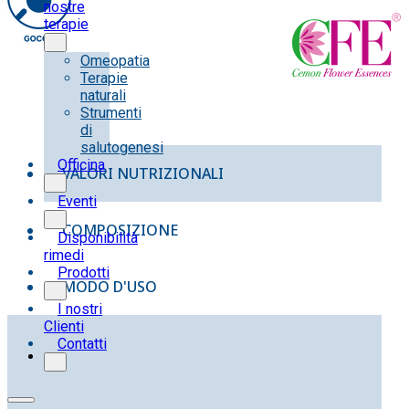
10ML
nostre
quantità
terapie
Omeopatia
Terapie
naturali
Strumenti
di
salutogenesi
Officina
VALORI NUTRIZIONALI
Eventi
COMPOSIZIONE
Disponibilità
rimedi
Prodotti
MODO D'USO
I nostri
Clienti
Contatti