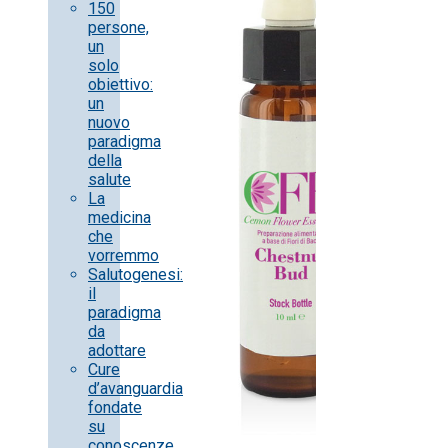
150
persone,
un
solo
obiettivo:
un
nuovo
paradigma
della
salute
La
medicina
che
vorremmo
Salutogenesi:
il
paradigma
da
adottare
Cure
d’avanguardia
fondate
su
conoscenze