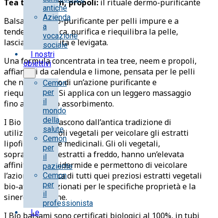
Tea tree, neem, propoli:
il rituale dermo-purificante
antiche
Azienda
Balsamo dermo-purificante per pelli impure e a
a
tendenza acneica, purifica e riequilibra la pelle,
vocazione
lasciandola pulita e levigata.
sociale
I nostri
Una formula concentrata in tea tree, neem e propoli,
obiettivi
affiancati da calendula e limone, pensata per le pelli
che necessitano di un’azione purificante e
Cemon
riequilibrante. Si applica con un leggero massaggio
per
il
fino a completo assorbimento.
mondo
della
I Bio balsami nascono dall’antica tradizione di
salute
utilizzare puri oli vegetali per veicolare gli estratti
Cemon
lipofili di piante medicinali. Gli oli vegetali,
per
soprattutto se estratti a freddo, hanno un’elevata
il
affinità per l’epidermide e permettono di veicolare
paziente
l’azione specifica di tutti quei preziosi estratti vegetali
Cemon
per
bio-attivi, selezionati per le specifiche proprietà e la
il
sinergia d’azione.
professionista
Le
I Bio balsami sono certificati biologici al 100%, in tubi