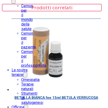
Cemon
Prodotti correlati
per
il
mondo
della
salute
Cemon
per
il
paziente
Cemon
per
il
professionista
Le nostre
terapie
Omeopatia
Terapie
naturali
Strumenti
BETULLA BIANCA fee 15ml BETULA VERRUCOSA
di
salutogenesi
Officina