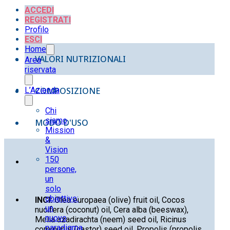
ACCEDI
REGISTRATI
Profilo
ESCI
Home
VALORI NUTRIZIONALI
Area
riservata
L’Azienda
COMPOSIZIONE
Chi
siamo
MODO D'USO
Mission
&
Vision
150
persone,
un
solo
obiettivo:
INCI:
Olea europaea (olive) fruit oil, Cocos
un
nucifera (coconut) oil, Cera alba (beeswax),
nuovo
Melia azadirachta (neem) seed oil, Ricinus
paradigma
communis (castor) seed oil, Propolis (propolis