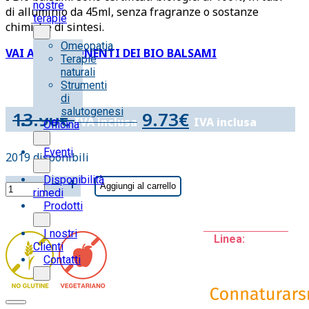
nostre
di alluminio da 45ml, senza fragranze o sostanze
terapie
chimiche di sintesi.
Omeopatia
VAI AI COMPONENTI DEI BIO BALSAMI
Terapie
naturali
Strumenti
di
salutogenesi
13.90
€
9.73
€
IVA inclusa
IVA inclusa
Officina
Eventi
2019 disponibili
Disponibilità
MELALEUCA
Aggiungi al carrello
rimedi
COMPOSITUM
Prodotti
Bio
Balsamo
I nostri
Linea:
-
Clienti
45ml
Contatti
quantità