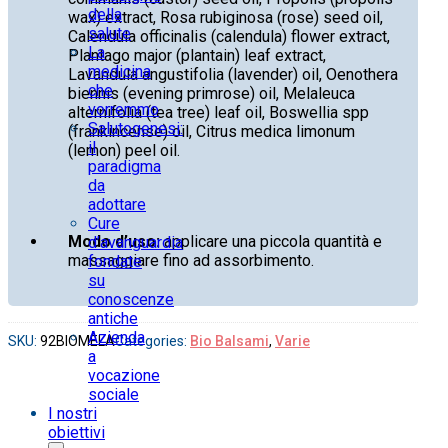
della
wax) extract, Rosa rubiginosa (rose) seed oil,
salute
Calendula officinalis (calendula) flower extract,
La
Plantago major (plantain) leaf extract,
medicina
Lavandula angustifolia (lavender) oil, Oenothera
che
biennis (evening primrose) oil, Melaleuca
vorremmo
alternifolia (tea tree) leaf oil, Boswellia spp
Salutogenesi:
(frankincense) oil, Citrus medica limonum
il
(lemon) peel oil.
paradigma
da
adottare
Cure
Modo d’uso:
applicare una piccola quantità e
d’avanguardia
massaggiare fino ad assorbimento.
fondate
su
conoscenze
antiche
Azienda
SKU:
92BIOMELA
Categories:
Bio Balsami
,
Varie
a
vocazione
sociale
I nostri
obiettivi