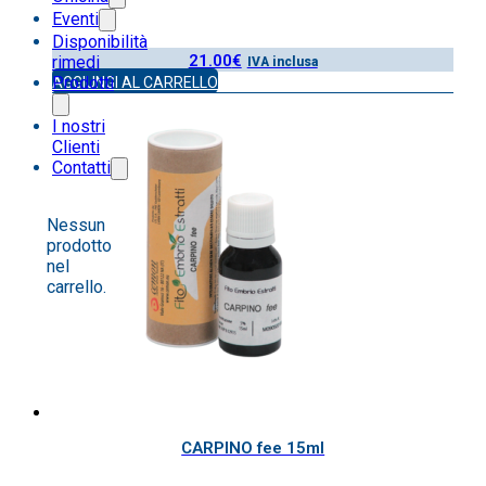
Eventi
Disponibilità
21.00
€
rimedi
IVA inclusa
Prodotti
AGGIUNGI AL CARRELLO
I nostri
Clienti
Contatti
Nessun
prodotto
nel
carrello.
CARPINO fee 15ml