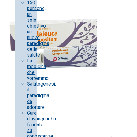
150
persone,
un
solo
obiettivo:
un
nuovo
paradigma
della
salute
La
medicina
che
vorremmo
Salutogenesi:
il
paradigma
da
adottare
Cure
d’avanguardia
fondate
su
conoscenze