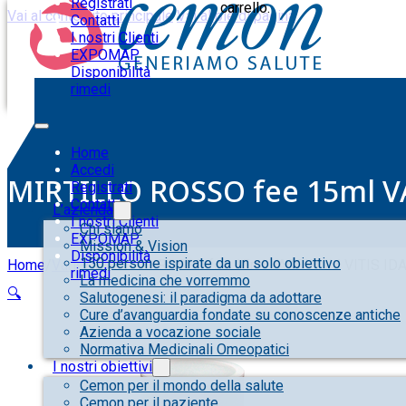
Registrati
carrello.
Vai al contenuto principale
Vai al piè di pagina
Contatti
I nostri Clienti
EXPOMAP
Disponibilità
rimedi
Home
Accedi
MIRTILLO ROSSO fee 15ml V
Registrati
Contatti
L’azienda
I nostri Clienti
Chi siamo
EXPOMAP
Mission & Vision
Disponibilità
150 persone ispirate da un solo obiettivo
Home
/
Varie
/
MIRTILLO ROSSO fee 15ml VACCINUM VITIS ID
rimedi
La medicina che vorremmo
🔍
Salutogenesi: il paradigma da adottare
Cure d’avanguardia fondate su conoscenze antiche
Azienda a vocazione sociale
Normativa Medicinali Omeopatici
I nostri obiettivi
Cemon per il mondo della salute
Cemon per il paziente