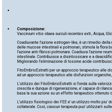
Composizione:
Vaccinium vitis-idaea surculi recentes extr., Acqua, Gli
Coadiuvante l’azione estrogen-like, è un rimedio della 
delle mucose intestinali e polmonari, stimola la flora bat
l’azione anti-fibrosi polmonare. Coadiuva l’azione reuma
intestinale. Contribuisce a disintossicare e a deacidific
Migliorando l’eliminazione di tossine acide contribuisc
FitoEmbrioEstratti per un approccio terapeutico alle dis
ad un approccio terapeutico alle disfunzioni organiche, al
L’utilizzo dei FitoEmbrioEstratti si fonda sulla valoriz
crescita e dunque di rigenerazione, e’ capace di rilancia
basa la sua azione su un effetto terapeutico ottenuto da
L’utilizzo fisiologico dei FEE e’ un utilizzo molto piu’ 
collaterale. Così, ciascun terapeuta puo’ utilizzarli sull