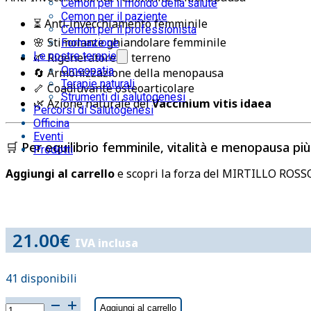
Cemon per il mondo della salute
Cemon per il paziente
⏳ Anti‑invecchiamento femminile
Cemon per il professionista
🌸 Stimolante ghiandolare femminile
Formazione
Le nostre terapie
🌱 Rigeneratore di terreno
Omeopatia
🔄 Armonizzazione della menopausa
Terapie naturali
🦴 Coadiuvante osteoarticolare
Strumenti di salutogenesi
🌿 Azione naturale del
Vaccinium vitis idaea
Percorsi di Salutogenesi
Officina
Eventi
🛒 Per equilibrio femminile, vitalità e menopausa pi
Prodotti
Aggiungi al carrello
e scopri la forza del MIRTILLO ROSSO
21.00
€
IVA inclusa
41 disponibili
MIRTILLO
Aggiungi al carrello