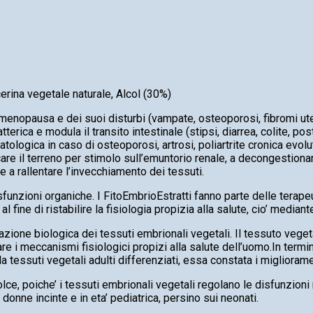
cerina vegetale naturale, Alcol (30%)
menopausa e dei suoi disturbi (vampate, osteoporosi, fibromi ute
terica e modula il transito intestinale (stipsi, diarrea, colite, pos
tologica in caso di osteoporosi, artrosi, poliartrite cronica evolu
are il terreno per stimolo sull’emuntorio renale, a decongestionare
e a rallentare l’invecchiamento dei tessuti.
funzioni organiche. I FitoEmbrioEstratti fanno parte delle terapeut
 fine di ristabilire la fisiologia propizia alla salute, cio’ mediant
zazione biologica dei tessuti embrionali vegetali. Il tessuto veget
re i meccanismi fisiologici propizi alla salute dell’uomo.In termini
 tessuti vegetali adulti differenziati, essa constata i migliorame
dolce, poiche’ i tessuti embrionali vegetali regolano le disfunzioni
e donne incinte e in eta’ pediatrica, persino sui neonati.