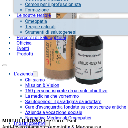
Cemon per il professionista
Formazione
Le nostre terapie
Omeopatia
Terapie naturali
Strumenti di salutogenesi
Percorsi di Salutogenesi
Officina
Eventi
Prodotti
L’azienda
Chi siamo
Mission & Vision
150 persone ispirate da un solo obiettivo
La medicina che vorremmo
Salutogenesi: il paradigma da adottare
Cure d’avanguardia fondate su conoscenze antiche
Azienda a vocazione sociale
Normativa Medicinali Omeopatici
MIRTILLO ROSSO fee
Gocce 15ml
I nostri obiettivi
Anti‑Invecchiamento Femminile & Menopausa