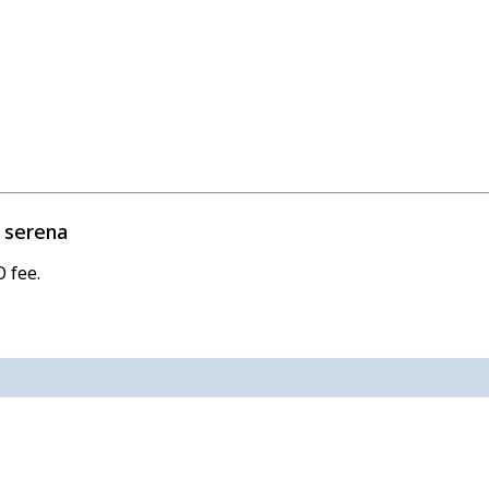
ù serena
 fee.