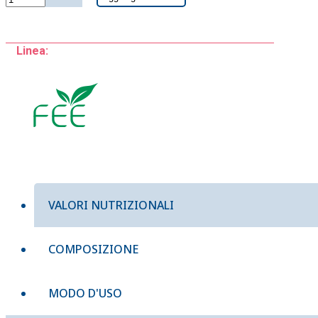
ROSSO
fee
15ml
Linea:
VACCINUM
VITIS
IDAEA
quantità
VALORI NUTRIZIONALI
COMPOSIZIONE
MODO D'USO