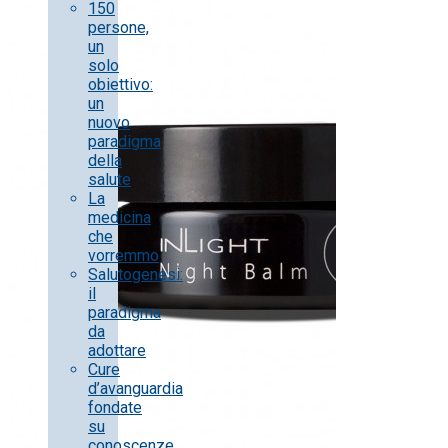
150
persone,
un
solo
obiettivo:
un
nuovo
paradigma
della
salute
La
medicina
che
vorremmo
Salutogenesi:
il
paradigma
da
adottare
Cure
d’avanguardia
fondate
su
conoscenze