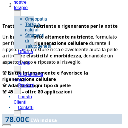
nostre
terapie
Omeopatia
Terapie
Trattamento nutriente e rigenerante per la notte
naturali
Strumenti
Un
balsamo notte altamente nutriente
, formulato
di
per favorire la
rigenerazione cellulare
durante il
salutogenesi
riposo. La sua texture ricca e avvolgente aiuta la pelle
Officina
a ritrovare
elasticità e morbidezza
, donandole un
aspetto fresco e riposato al risveglio.
Eventi
🌸 Nutre intensamente e favorisce la
Disponibilità
rigenerazione cellulare
rimedi
🌸 Adatto ad ogni tipo di pelle
Prodotti
🌸 45 ml – oltre 80 applicazioni
I nostri
Clienti
Contatti
78.00
€
IVA inclusa