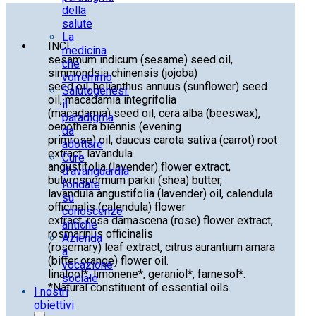
della
salute
La
INCI
medicina
sesamum indicum (sesame) seed oil,
che
simmondsia chinensis (jojoba)
vorremmo
seed oil, helianthus annuus (sunflower) seed
Salutogenesi:
oil, macadamia integrifolia
il
(macadamia) seed oil, cera alba (beeswax),
paradigma
oenothera biennis (evening
da
primrose) oil, daucus carota sativa (carrot) root
adottare
extract, lavandula
Cure
angustifolia (lavender) flower extract,
d’avanguardia
butyrospermum parkii (shea) butter,
fondate
lavandula angustifolia (lavender) oil, calendula
su
officinalis (calendula) flower
conoscenze
extract, rosa damascena (rose) flower extract,
antiche
rosmarinus officinalis
Azienda
(rosemary) leaf extract, citrus aurantium amara
a
(bitter orange) flower oil.
vocazione
linalool*, limonene*, geraniol*, farnesol*.
sociale
*Natural constituent of essential oils.
I nostri
obiettivi