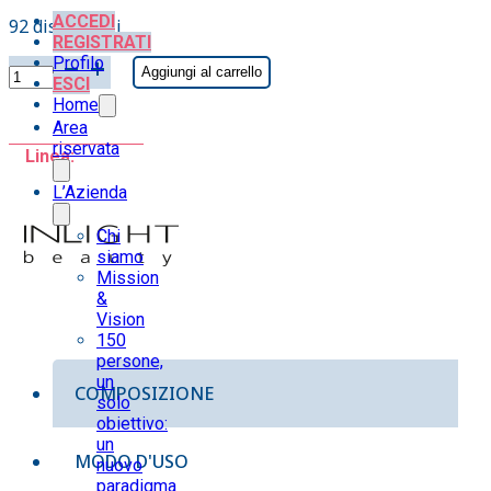
ACCEDI
92 disponibili
REGISTRATI
Profilo
Night
Aggiungi al carrello
ESCI
Balm
Home
45ml
Area
quantità
riservata
Linea:
L’Azienda
Chi
siamo
Mission
&
Vision
150
persone,
un
COMPOSIZIONE
solo
obiettivo:
un
MODO D'USO
nuovo
paradigma