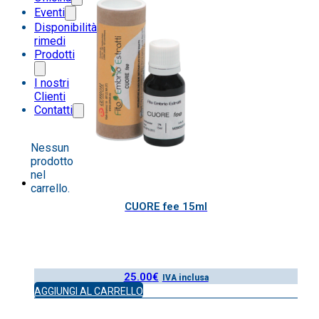
Eventi
Disponibilità
rimedi
Prodotti
I nostri
Clienti
Contatti
Nessun
prodotto
nel
carrello.
CUORE fee 15ml
25.00
€
IVA inclusa
AGGIUNGI AL CARRELLO