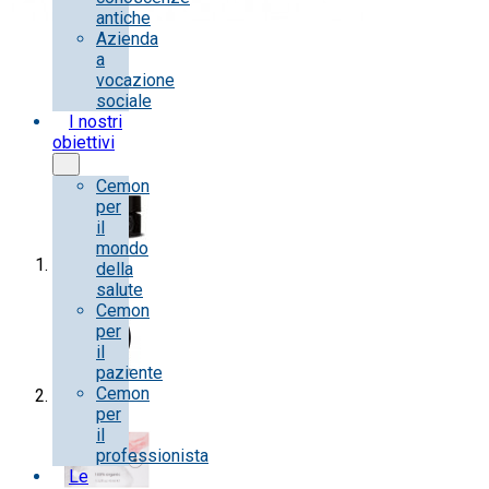
antiche
Azienda
a
vocazione
sociale
I nostri
obiettivi
Cemon
per
il
mondo
della
salute
Cemon
per
il
paziente
Cemon
per
il
professionista
Le