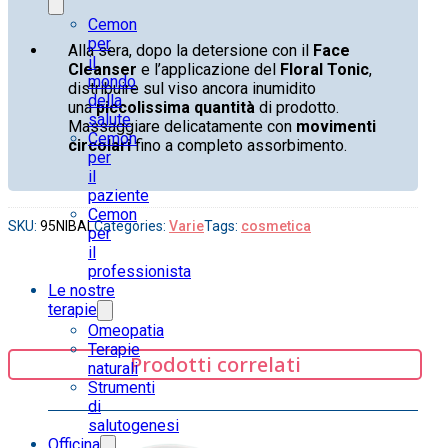
Cemon
per
Alla sera, dopo la detersione con il
Face
il
Cleanser
e l’applicazione del
Floral Tonic
,
mondo
distribuire sul viso ancora inumidito
della
una
piccolissima quantità
di prodotto.
salute
Massaggiare delicatamente con
movimenti
Cemon
circolari
fino a completo assorbimento.
per
il
paziente
Cemon
SKU:
95NIBAL
Categories:
Varie
Tags:
cosmetica
per
il
professionista
Le nostre
terapie
Omeopatia
Terapie
Prodotti correlati
naturali
Strumenti
di
salutogenesi
Officina