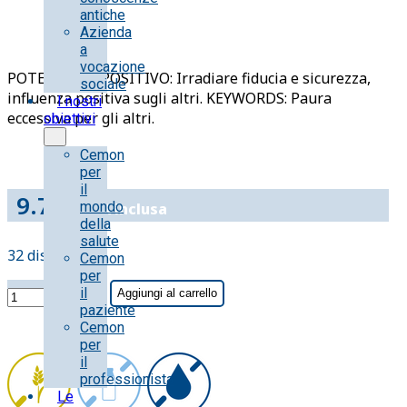
antiche
Azienda
a
vocazione
POTENZIALE POSITIVO: Irradiare fiducia e sicurezza,
sociale
influenza positiva sugli altri. KEYWORDS: Paura
I nostri
eccessiva per gli altri.
obiettivi
Cemon
per
il
9.70
€
mondo
IVA inclusa
della
salute
32 disponibili
Cemon
per
RED
il
Aggiungi al carrello
CHESTNUT
paziente
CFE
Cemon
per
STO
il
BOT
professionista
10ML
Le