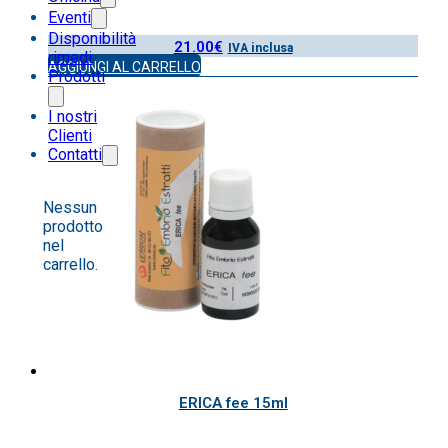
Eventi
Disponibilità
21.00
€
IVA inclusa
rimedi
AGGIUNGI AL CARRELLO
Prodotti
I nostri
Clienti
Contatti
Nessun
prodotto
nel
carrello.
ERICA fee 15ml