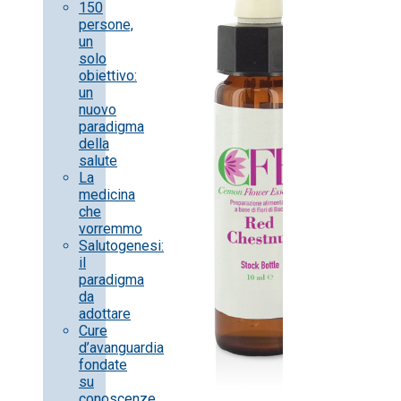
150
persone,
un
solo
obiettivo:
un
nuovo
paradigma
della
salute
La
medicina
che
vorremmo
Salutogenesi:
il
paradigma
da
adottare
Cure
d’avanguardia
fondate
su
conoscenze