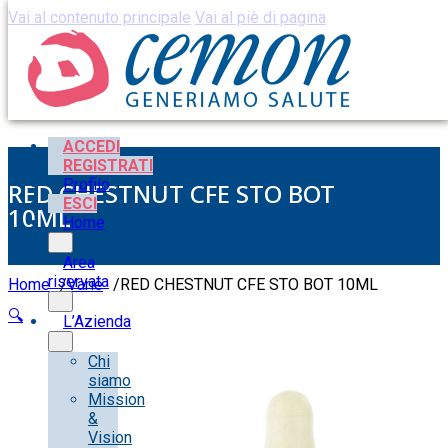
Vai al contenuto principale
Vai al piè di pagina
ACCEDI
REGISTRATI
Profilo
RED CHESTNUT CFE STO BOT
ESCI
10ML
Home
Area
riservata
Home
/
Varie
/
RED CHESTNUT CFE STO BOT 10ML
🔍
L’Azienda
Chi
siamo
Mission
&
Vision