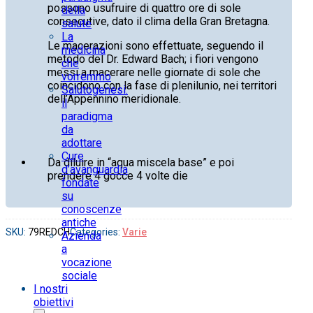
possono usufruire di quattro ore di sole
della
consecutive, dato il clima della Gran Bretagna.
salute
La
Le macerazioni sono effettuate, seguendo il
medicina
metodo del Dr. Edward Bach; i fiori vengono
che
messi a macerare nelle giornate di sole che
vorremmo
coincidono con la fase di plenilunio, nei territori
Salutogenesi:
dell’Appennino meridionale.
il
paradigma
da
adottare
Cure
Da diluire in “aqua miscela base” e poi
d’avanguardia
prendere 4 gocce 4 volte die
fondate
su
conoscenze
antiche
SKU:
79REDCH
Categories:
Varie
Azienda
a
vocazione
sociale
I nostri
obiettivi