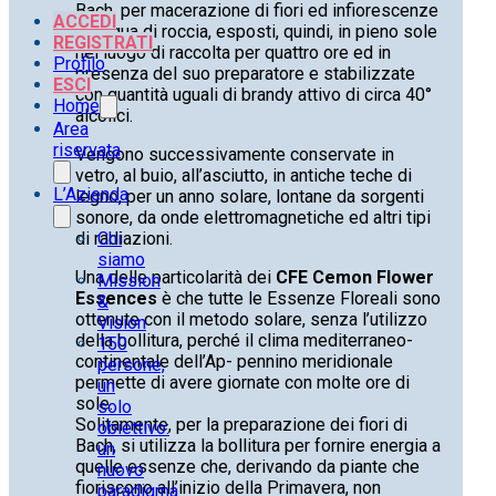
Bach, per macerazione di fiori ed infiorescenze
ACCEDI
in acqua di roccia, esposti, quindi, in pieno sole
REGISTRATI
nel luogo di raccolta per quattro ore ed in
Profilo
presenza del suo preparatore e stabilizzate
ESCI
con quantità uguali di brandy attivo di circa 40°
Home
alcolici.
Area
riservata
Vengono successivamente conservate in
vetro, al buio, all’asciutto, in antiche teche di
L’Azienda
legno, per un anno solare, lontane da sorgenti
sonore, da onde elettromagnetiche ed altri tipi
di radiazioni.
Chi
siamo
Una delle particolarità dei
CFE Cemon Flower
Mission
Essences
è che tutte le Essenze Floreali sono
&
ottenute con il metodo solare, senza l’utilizzo
Vision
della bollitura, perché il clima mediterraneo-
150
continentale dell’Ap- pennino meridionale
persone,
permette di avere giornate con molte ore di
un
sole.
solo
Solitamente, per la preparazione dei fiori di
obiettivo:
Bach, si utilizza la bollitura per fornire energia a
un
quelle essenze che, derivando da piante che
nuovo
fioriscono all’inizio della Primavera, non
paradigma