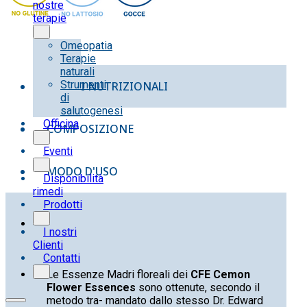
quantità
nostre
terapie
Omeopatia
Terapie
naturali
Strumenti
VALORI NUTRIZIONALI
di
salutogenesi
Officina
COMPOSIZIONE
Eventi
MODO D'USO
Disponibilità
rimedi
Prodotti
I nostri
Clienti
Contatti
Le Essenze Madri floreali dei
CFE Cemon
Flower Essences
sono ottenute, secondo il
metodo tra- mandato dallo stesso Dr. Edward