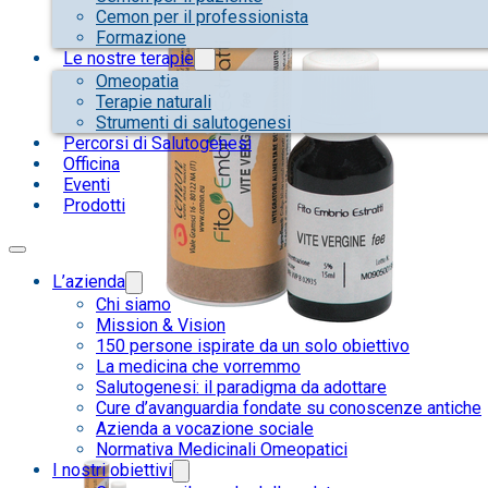
Cemon per il professionista
Formazione
Le nostre terapie
Omeopatia
Terapie naturali
Strumenti di salutogenesi
Percorsi di Salutogenesi
Officina
Eventi
Prodotti
L’azienda
Chi siamo
Mission & Vision
150 persone ispirate da un solo obiettivo
La medicina che vorremmo
Salutogenesi: il paradigma da adottare
Cure d’avanguardia fondate su conoscenze antiche
Azienda a vocazione sociale
Normativa Medicinali Omeopatici
I nostri obiettivi