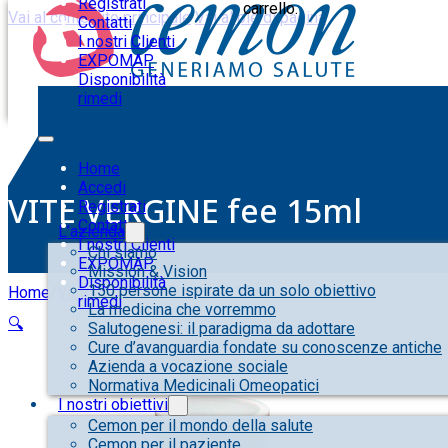
Registrati
carrello.
Vai al contenuto principale
Vai al piè di pagina
Contatti
I nostri Clienti
EXPOMAP
Disponibilità
rimedi
Home
Accedi
VITE VERGINE fee 15ml
Registrati
Contatti
L’azienda
I nostri Clienti
Chi siamo
EXPOMAP
Mission & Vision
Disponibilità
150 persone ispirate da un solo obiettivo
Home
/
Varie
/
VITE VERGINE fee 15ml
rimedi
La medicina che vorremmo
🔍
Salutogenesi: il paradigma da adottare
Cure d’avanguardia fondate su conoscenze antiche
Azienda a vocazione sociale
Normativa Medicinali Omeopatici
I nostri obiettivi
Cemon per il mondo della salute
Cemon per il paziente