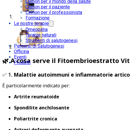
Cemon per il mondo della salute
Cemon per il paziente
Cemon per il professionista
Formazione
Le nostre terapie
Omeopatia
Terapie naturali
Strumenti di salutogenesi
Percorsi di Salutogenesi
Officina
Eventi
🌿
A cosa serve il Fitoembrioestratto Vit
Prodotti
✅ 1.
Malattie autoimmuni e infiammatorie artico
È particolarmente indicato per:
Artrite reumatoide
Spondilite anchilosante
Poliartrite cronica
Artrosi deformante avanzata