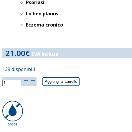
Psoriasi
Lichen planus
Eczema cronico
21.00
€
IVA inclusa
139 disponibili
VITE
Aggiungi al carrello
VERGINE
fee
15ml
quantità