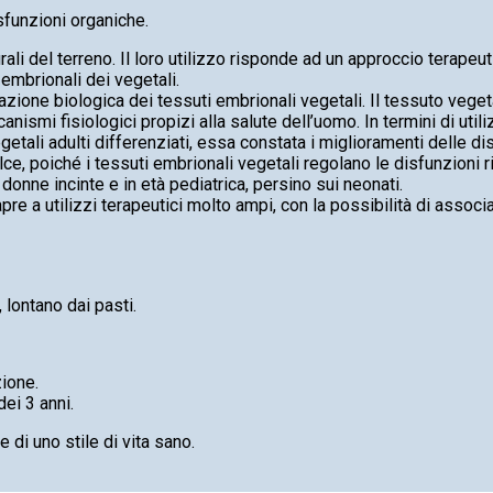
sfunzioni organiche.
ali del terreno. Il loro utilizzo risponde ad un approccio terapeutic
i embrionali dei vegetali.
zazione biologica dei tessuti embrionali vegetali. Il tessuto vege
nismi fisiologici propizi alla salute dell’uomo. In termini di utili
etali adulti differenziati, essa constata i miglioramenti delle di
olce, poiché i tessuti embrionali vegetali regolano le disfunzioni 
 donne incinte e in età pediatrica, persino sui neonati.
pre a utilizzi terapeutici molto ampi, con la possibilità di associarl
 lontano dai pasti.
zione.
dei 3 anni.
e di uno stile di vita sano.