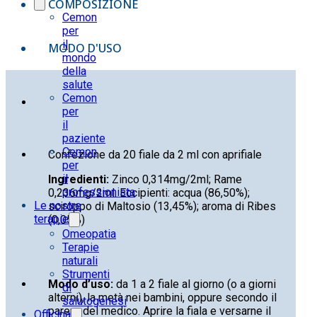
COMPOSIZIONE
Cemon
per
il
MODO D'USO
mondo
della
salute
Cemon
per
il
paziente
Cemon
Confezione da 20 fiale da 2 ml con aprifiale
per
il
Ingredienti:
Zinco 0,314mg/2ml; Rame
professionista
0,236mg/2ml. Eccipienti: acqua (86,50%);
Le nostre
sciroppo di Maltosio (13,45%); aroma di Ribes
terapie
(0,05%)
Omeopatia
Terapie
naturali
Strumenti
Modo d’uso:
da 1 a 2 fiale al giorno (o a giorni
di
alterni), la metà nei bambini, oppure secondo il
salutogenesi
parere del medico. Aprire la fiala e versarne il
Officina