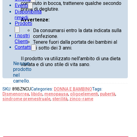
contenuto in bocca, trattenere qualche secondo
Eventi
prima di deglutire.
Disponibilità
rimedi
Avvertenze:
Prodotti
Da consumarsi entro la data indicata sulla
I nostri
confezione.
Clienti
Tenere fuori dalla portata dei bambini al
Contatti
di sotto dei 3 anni.
Il prodotto va utilizzato nell’ambito di una dieta
Nessun
variata e di uno stile di vita sano.
prodotto
nel
carrello.
SKU:
89BZNCU
Categories:
DONNA E BAMBINO
Tags:
Dismenorrea
,
libido
,
menopausa
,
oligoelementi
,
pubertà
,
sindrome premestruale
,
sterilità
,
zinco-rame