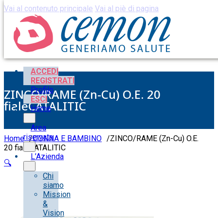
Vai al contenuto principale
Vai al piè di pagina
ACCEDI
REGISTRATI
Profilo
ZINCO/RAME (Zn-Cu) O.E. 20
ESCI
fialeCATALITIC
Home
Area
riservata
Home
/
DONNA E BAMBINO
/
ZINCO/RAME (Zn-Cu) O.E.
20 fialeCATALITIC
L’Azienda
🔍
Chi
siamo
Mission
&
Vision