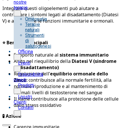
nostre
terapie
Integrare questi oligoelementi può aiutare a
contrastare i sintomi legati al disadattamento (Diatesi
Omeopatia
V) e a sostenere le funzioni immunitarie e ormonali.
Terapie
naturali
Strumenti
di
⭐ Benefici Principali
salutogenesi
Officina
Supporto naturale al
sistema immunitario
Aiuto nel riequilibrio della
Diatesi V (sindrome
Eventi
di disadattamento)
Regolazione dell’
equilibrio ormonale dello
Disponibilità
Zinco:
contribuisce alla normale fertilità, alla
rimedi
Prodotti
normale riproduzione e al mantenimento di
normali livelli di testosterone nel sangue
I nostri
Il Rame contribuisce alla protezione delle cellule
Clienti
dallo stress ossidativo
Contatti
🧪 Azione
Carenze immunitarie