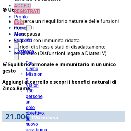
ACCEDI
🎯 Utile per
REGISTRATI
Profilo
Chi cerca un riequilibrio naturale delle funzioni
ESCI
ormonali
Home
Menopausa
Area
riservata
Soggetti con immunità ridotta
Periodi di stress e stati di disadattamento
L’Azienda
psicofisico (Disfunzioni legate a Diatesi V)
Chi
🛒 Equilibrio ormonale e immunitario in un unico
siamo
gesto
Mission
&
Aggiungi al carrello e scopri i benefici naturali di
Vision
Zinco‑Rame.
150
persone,
un
solo
obiettivo:
21.00
€
IVA inclusa
un
nuovo
paradigma