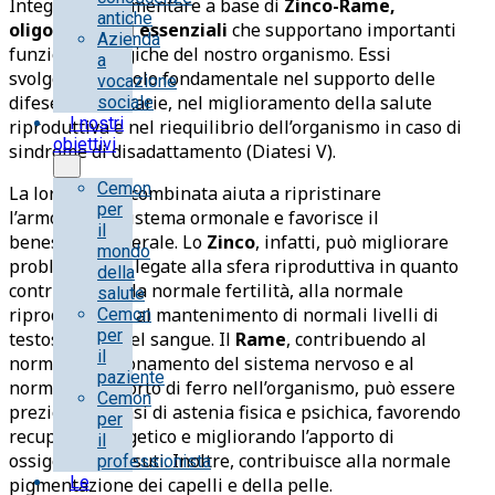
Integratore alimentare a base di
Zinco-Rame,
antiche
oligoelementi
essenziali
che supportano importanti
Azienda
funzioni biologiche del nostro organismo. Essi
a
svolgono un ruolo fondamentale nel supporto delle
vocazione
difese immunitarie, nel miglioramento della salute
sociale
I nostri
riproduttiva e nel riequilibrio dell’organismo in caso di
obiettivi
sindrome di disadattamento (Diatesi V).
Cemon
La loro azione combinata aiuta a ripristinare
per
l’armonia del sistema ormonale e favorisce il
il
benessere generale. Lo
Zinco
, infatti, può migliorare
mondo
problematiche legate alla sfera riproduttiva in quanto
della
contribuisce alla normale fertilità, alla normale
salute
riproduzione e al mantenimento di normali livelli di
Cemon
per
testosterone nel sangue. Il
Rame
, contribuendo al
il
normale funzionamento del sistema nervoso e al
paziente
normale trasporto di ferro nell’organismo, può essere
Cemon
prezioso nei casi di astenia fisica e psichica, favorendo
per
recupero energetico e migliorando l’apporto di
il
ossigeno ai tessuti. Inoltre, contribuisce alla normale
professionista
Le
pigmentazione dei capelli e della pelle.